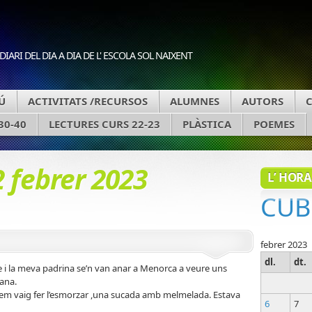
DIARI DEL DIA A DIA DE L' ESCOLA SOL NAIXENT
Ú
ACTIVITATS /RECURSOS
ALUMNES
AUTORS
30-40
LECTURES CURS 22-23
PLÀSTICA
POEMES
2 febrer 2023
L’ HORA
CUB
febrer 2023
dl.
dt.
 i la meva padrina se’n van anar a Menorca a veure uns
mana.
, em vaig fer l’esmorzar ,una sucada amb melmelada. Estava
6
7