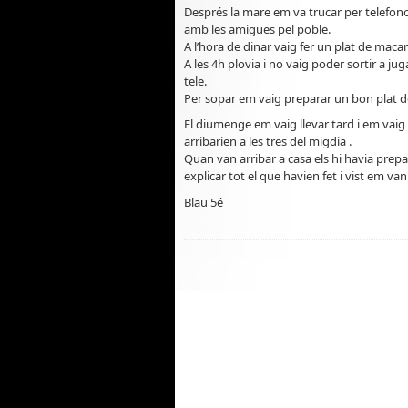
Després la mare em va trucar per telefono 
amb les amigues pel poble.
A l’hora de dinar vaig fer un plat de mac
A les 4h plovia i no vaig poder sortir a juga
tele.
Per sopar em vaig preparar un bon plat de s
El diumenge em vaig llevar tard i em vaig p
arribarien a les tres del migdia .
Quan van arribar a casa els hi havia prep
explicar tot el que havien fet i vist em van
Blau 5é