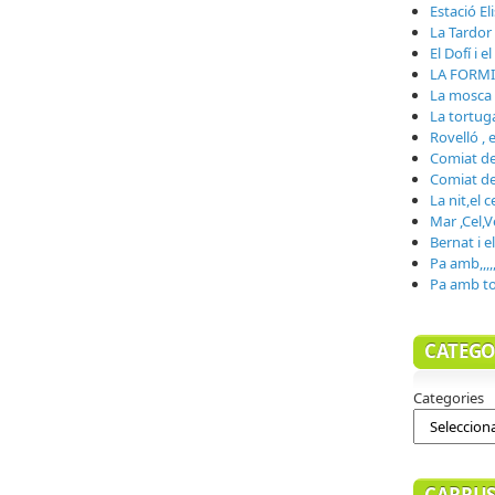
Estació El
La Tardor
El Dofí i e
LA FORMI
La mosca i
La tortuga
Rovelló , 
Comiat de 
Comiat de 
La nit,el c
Mar ,Cel,V
Bernat i e
Pa amb,,,,
Pa amb to
CATEGO
Categories
CARRUS