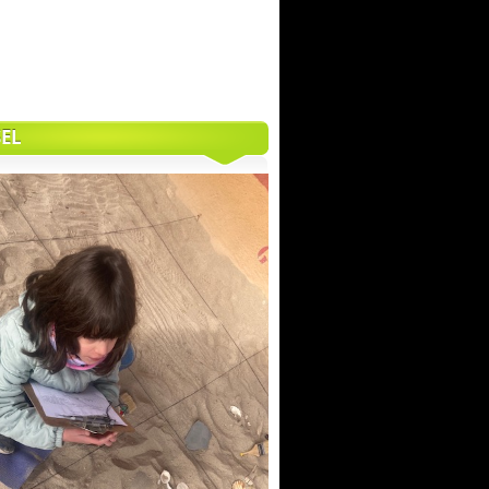
IMG_7911
EL