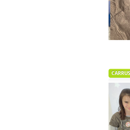
IMG_7912
CARRUS