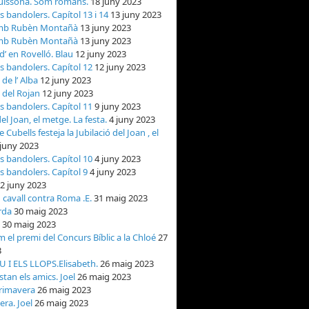
uissona. Som romans.
18 juny 2023
ls bandolers. Capítol 13 i 14
13 juny 2023
mb Rubèn Montañà
13 juny 2023
mb Rubèn Montañà
13 juny 2023
d’ en Rovelló. Blau
12 juny 2023
ls bandolers. Capítol 12
12 juny 2023
 de l’ Alba
12 juny 2023
 del Rojan
12 juny 2023
ls bandolers. Capítol 11
9 juny 2023
del Joan, el metge. La festa.
4 juny 2023
 Cubells festeja la Jubilació del Joan , el
 juny 2023
ls bandolers. Capítol 10
4 juny 2023
ls bandolers. Capítol 9
4 juny 2023
2 juny 2023
 cavall contra Roma .E.
31 maig 2023
rda
30 maig 2023
30 maig 2023
 el premi del Concurs Bíblic a la Chloé
27
3
 I ELS LLOPS.Elisabeth.
26 maig 2023
stan els amics. Joel
26 maig 2023
primavera
26 maig 2023
ra. Joel
26 maig 2023