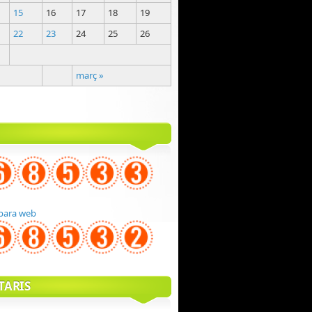
15
16
17
18
19
22
23
24
25
26
març »
para web
TARIS