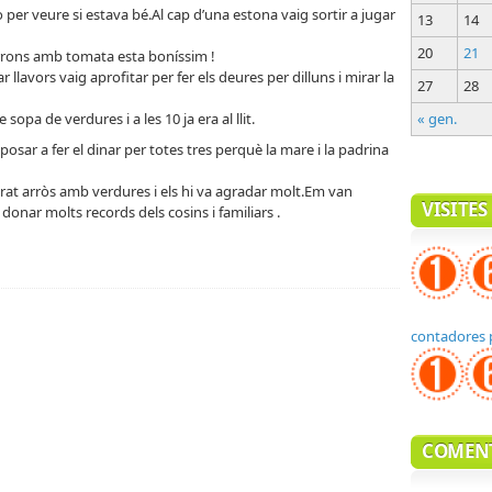
per veure si estava bé.Al cap d’una estona vaig sortir a jugar
13
14
20
21
arrons amb tomata esta boníssim !
r llavors vaig aprofitar per fer els deures per dilluns i mirar la
27
28
opa de verdures i a les 10 ja era al llit.
« gen.
osar a fer el dinar per totes tres perquè la mare i la padrina
arat arròs amb verdures i els hi va agradar molt.Em van
VISITES
 donar molts records dels cosins i familiars .
contadores 
COMEN