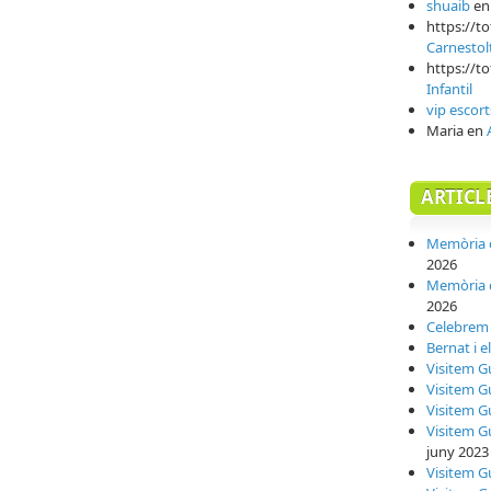
shuaib
e
https://t
Carnestol
https://t
Infantil
vip escort
Maria
en
ARTICL
Memòria d
2026
Memòria d
2026
Celebrem l
Bernat i e
Visitem G
Visitem G
Visitem G
Visitem G
juny 2023
Visitem G