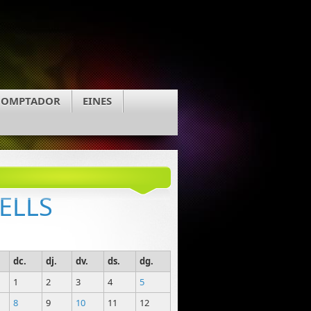
COMPTADOR
EINES
ELLS
dc.
dj.
dv.
ds.
dg.
1
2
3
4
5
8
9
10
11
12