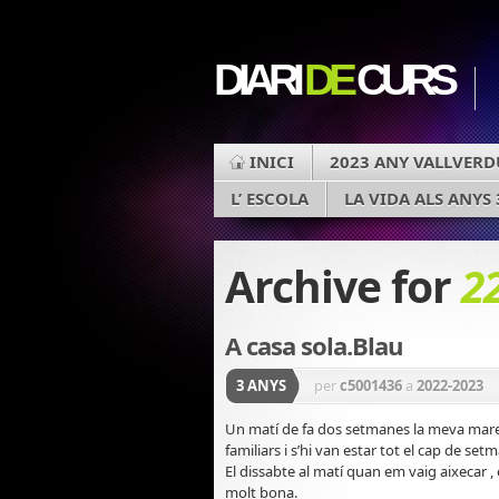
DIARI
DE
CURS
INICI
2023 ANY VALLVERD
L’ ESCOLA
LA VIDA ALS ANYS 
Archive for
2
A casa sola.Blau
3 ANYS
per
c5001436
a
2022-2023
Un matí de fa dos setmanes la meva mare
familiars i s’hi van estar tot el cap de set
El dissabte al matí quan em vaig aixecar 
molt bona.