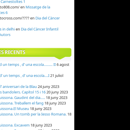
n
Carnestoltes 1
oto808.com/
en
Missatge de la
tes 6
otocross.com/????
en
Dia del Càncer
s in delhi
en
Dia del Càncer Infantil
Autors
ES RECENTS
 un temps , d’ una escola……… II
6 agost
’ un temps , d’ una escola….I
21 juliol
’ aniversari de la Blau
24 juny 2023
ls bandolers. Capítol 15 i 16
20 juny 2023
uissona. Gaudint del dia…..
18 juny 2023
uissona. Treballem el fang
18 juny 2023
uissona.El Museu
18 juny 2023
uissona. Un tomb per la Iesso Romana.
18
uissona. Excavem
18 juny 2023