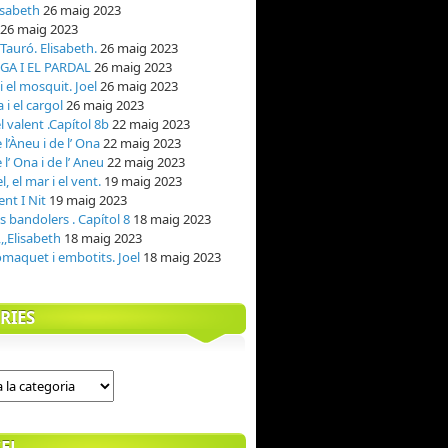
isabeth
26 maig 2023
26 maig 2023
l Tauró. Elisabeth.
26 maig 2023
GA I EL PARDAL
26 maig 2023
 el mosquit. Joel
26 maig 2023
 i el cargol
26 maig 2023
el valent .Capítol 8b
22 maig 2023
l’Àneu i de l’ Ona
22 maig 2023
l’ Ona i de l’ Aneu
22 maig 2023
el, el mar i el vent.
19 maig 2023
ent I Nit
19 maig 2023
ls bandolers . Capítol 8
18 maig 2023
,,,Elisabeth
18 maig 2023
maquet i embotits. Joel
18 maig 2023
RIES
EL