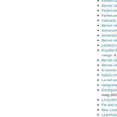
Visitem G
Bernat i e
Parlem a
Parlem a
Valoració 
Bernat i e
Aniversari
Aniversari
Bernat i e
Jubilació 
El poble de
metge .
4
Bernat i e
Bernat i e
El cinema
Valoro Un
La mel ve
Geografia
Entreguem
maig 202
LA GUINEU
Per això e
Blau. La 
La primave