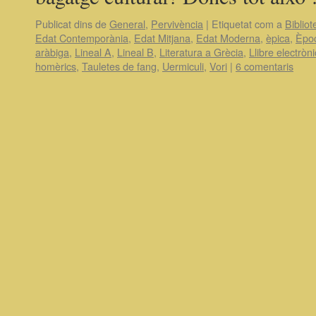
Publicat dins de
General
,
Pervivència
|
Etiquetat com a
Bibliot
Edat Contemporània
,
Edat Mitjana
,
Edat Moderna
,
èpica
,
Èpoc
aràbiga
,
Lineal A
,
Lineal B
,
Literatura a Grècia
,
Llibre electròni
homèrics
,
Tauletes de fang
,
Uermiculi
,
Vori
|
6 comentaris