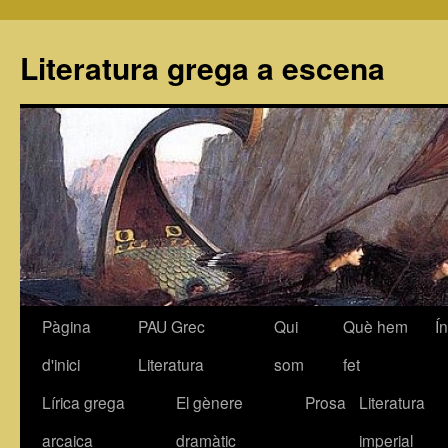
Literatura grega a escena
Pàgina
PAU Grec
Qui
Què hem
Í
Vés
d'inici
Literatura
som
fet
al
Lírica grega
El gènere
Prosa
Literatura
contingut
arcaica
dramàtic
imperial