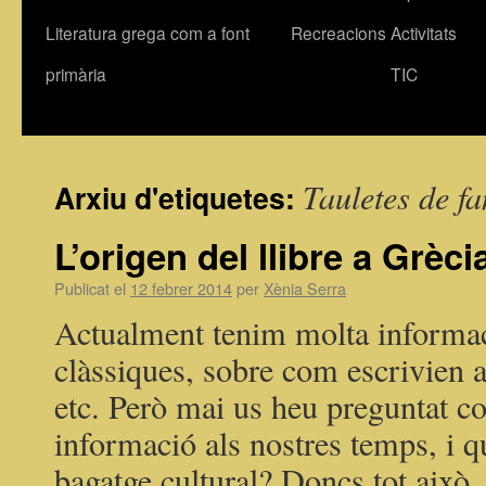
Literatura grega com a font
Recreacions
Activitats
primària
TIC
Tauletes de f
Arxiu d'etiquetes:
L’origen del llibre a Grèci
Publicat el
12 febrer 2014
per
Xènia Serra
Actualment tenim molta informac
clàssiques, sobre com escrivien a 
etc. Però mai us heu preguntat co
informació als nostres temps, i q
bagatge cultural? Doncs tot aix