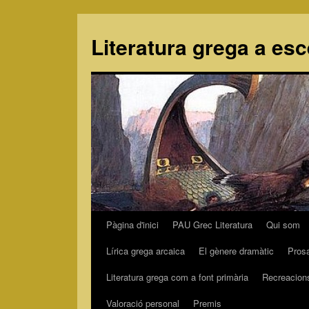
Literatura grega a es
Pàgina d'inici
PAU Grec Literatura
Qui som
Vés
Lírica grega arcaica
El gènere dramàtic
Pros
al
Literatura grega com a font primària
Recreacion
contingut
Valoració personal
Premis