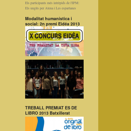
Els participants més intrèpids de l'IPM:
Els ungits per Atena i Les espartanes
Modalitat humanística i
social: 2n premi Eidéa 2013
TREBALL PREMIAT ES DE
LIBRO 2013 Batxillerat