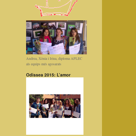
Andrea, Xènia i Irina, diploma APLEC
als equips més agosarats
Odissea 2015: L’amor