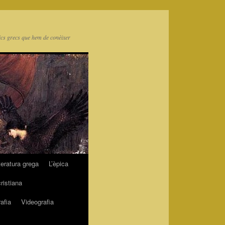
ics grecs que hem de conèixer
teratura grega
L’èpica
cristiana
afia
Videografia