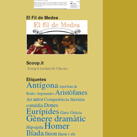
El Fil de Medea
Scoop.it
Scoop.it Lectura de Clàssics
Etiquetes
Antígona
Apol·loni de
Aristòfanes
Rodes
Argonautes
autor
Competència literària
Art
Dones
comèdia
Eurípides
Grec
Grècia
Gènere dramàtic
Homer
Hipsípila
Ilíada
Jàson
Jàson i els