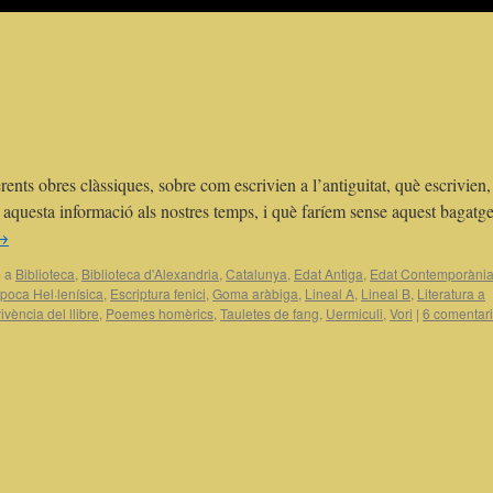
nts obres clàssiques, sobre com escrivien a l’antiguitat, què escrivien, 
 aquesta informació als nostres temps, i què faríem sense aquest bagatg
→
 a
Biblioteca
,
Biblioteca d'Alexandria
,
Catalunya
,
Edat Antiga
,
Edat Contemporàni
poca Hel·lenísica
,
Escriptura fenici
,
Goma aràbiga
,
Lineal A
,
Lineal B
,
Literatura a
ivència del llibre
,
Poemes homèrics
,
Tauletes de fang
,
Uermiculi
,
Vori
|
6 comentar