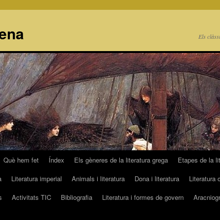
cena
Els clàss
Què hem fet
Índex
Els gèneres de la literatura grega
Etapes de la li
a
Literatura imperial
Animals i literatura
Dona i literatura
Literatura 
s
Activitats TIC
Bibliografia
Literatura i formes de govern
Aracniogr