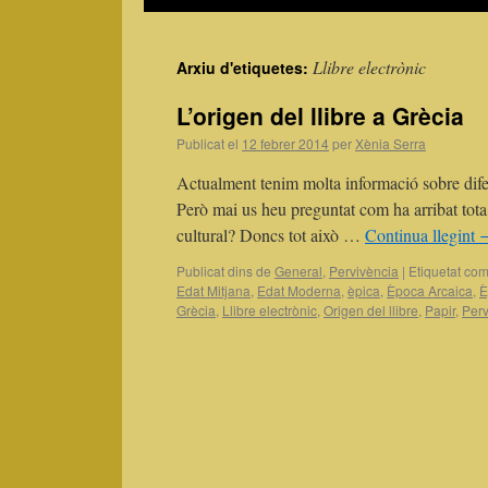
Llibre electrònic
Arxiu d'etiquetes:
L’origen del llibre a Grècia
Publicat el
12 febrer 2014
per
Xènia Serra
Actualment tenim molta informació sobre difere
Però mai us heu preguntat com ha arribat tota
cultural? Doncs tot això …
Continua llegint
Publicat dins de
General
,
Pervivència
|
Etiquetat com
Edat Mitjana
,
Edat Moderna
,
èpica
,
Època Arcaica
,
È
Grècia
,
Llibre electrònic
,
Origen del llibre
,
Papir
,
Perv