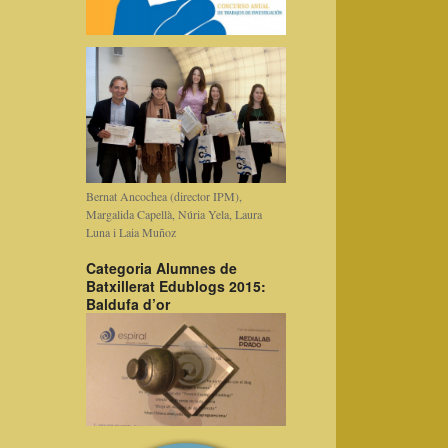
Bernat Ancochea (director IPM),
Margalida Capellà, Núria Yela, Laura
Luna i Laia Muñoz
Categoria Alumnes de
Batxillerat Edublogs 2015:
Baldufa d’or