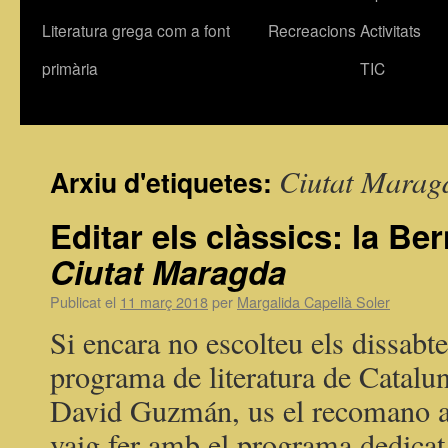
Literatura grega com a font
Recreacions
Activitats
primària
TIC
Ciutat Marag
Arxiu d'etiquetes:
Editar els clàssics: la Be
Ciutat Maragda
Publicat el
11 març 2018
per
Margalida Capellà Soler
Si encara no escolteu els dissabtes
programa de literatura de Catal
David Guzmán, us el recomano al
vaig fer amb el programa dedica