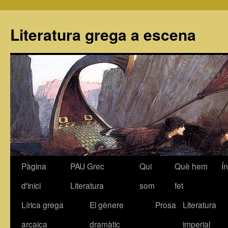
Literatura grega a escena
Pàgina
PAU Grec
Qui
Què hem
Í
Vés
d'inici
Literatura
som
fet
al
Lírica grega
El gènere
Prosa
Literatura
contingut
arcaica
dramàtic
imperial