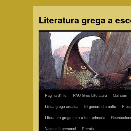
Literatura grega a es
Pàgina d'inici
PAU Grec Literatura
Qui som
Vés
Lírica grega arcaica
El gènere dramàtic
Pros
al
Literatura grega com a font primària
Recreacion
contingut
Valoració personal
Premis