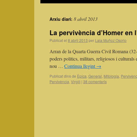
8 abril 2013
Arxiu diari:
La pervivència d’Homer en l
Publicat el
8 abril 2013
per
Laia Muñoz Osorio
Arran de la Quarta Guerra Civil Romana (32-3
poders polítics, militars, religiosos i cultura
nou …
Continua llegint
→
Publicat dins de
Èpica
,
General
,
Mitologia
,
Pervivènc
Pervivència
,
Virgili
|
38 comentaris