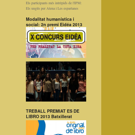
Els participants més intrèpids de l'IPM:
Els ungits per Atena i Les espartanes
Modalitat humanística i
social: 2n premi Eidéa 2013
TREBALL PREMIAT ES DE
LIBRO 2013 Batxillerat