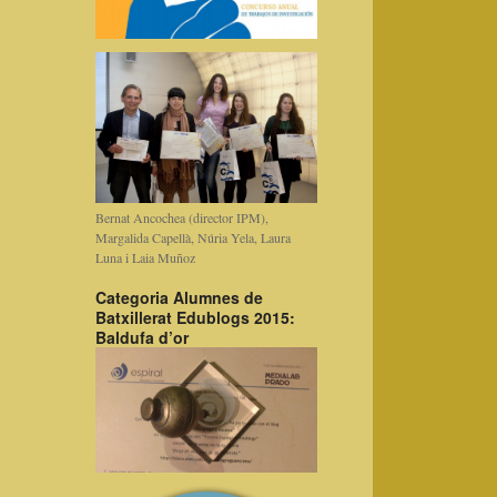
Bernat Ancochea (director IPM),
Margalida Capellà, Núria Yela, Laura
Luna i Laia Muñoz
Categoria Alumnes de
Batxillerat Edublogs 2015:
Baldufa d’or