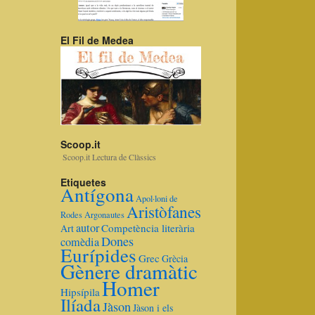
El Fil de Medea
Scoop.it
Scoop.it Lectura de Clàssics
Etiquetes
Antígona
Apol·loni de
Aristòfanes
Rodes
Argonautes
autor
Competència literària
Art
Dones
comèdia
Eurípides
Grec
Grècia
Gènere dramàtic
Homer
Hipsípila
Ilíada
Jàson
Jàson i els