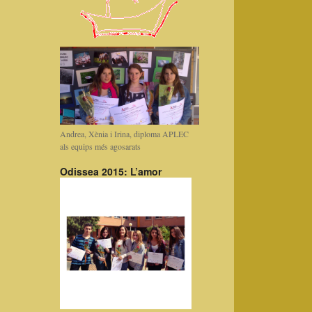
Andrea, Xènia i Irina, diploma APLEC
als equips més agosarats
Odissea 2015: L’amor