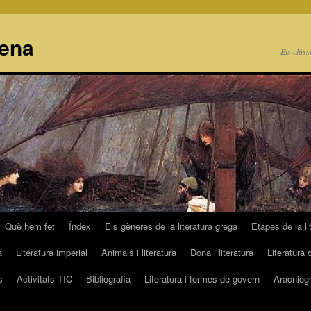
cena
Els clàss
Què hem fet
Índex
Els gèneres de la literatura grega
Etapes de la li
a
Literatura imperial
Animals i literatura
Dona i literatura
Literatura 
s
Activitats TIC
Bibliografia
Literatura i formes de govern
Aracniogr