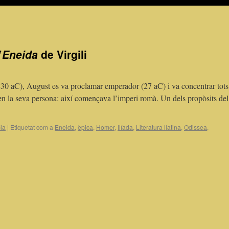
’
Eneida
de Virgili
0 aC), August es va proclamar emperador (27 aC) i va concentrar tots
ls en la seva persona: així començava l’imperi romà. Un dels propòsits del
ia
|
Etiquetat com a
Eneida
,
èpica
,
Homer
,
Ilíada
,
Literatura llatina
,
Odissea
,