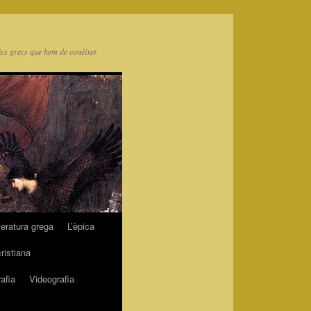
ics grecs que hem de conèixer
teratura grega
L’èpica
cristiana
afia
Videografia