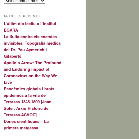
A
r
x
ARTICLES RECENTS
i
L’últim dia lectiu a l’Institut
u
ÈGARA
s
La lluita contra els enemics
invisibles. Topografia mèdica
del Dr. Pau Aymerich i
Gilabertó
Apollo’s Arrow: The Profound
and Enduring Impact of
Coronavirus on the Way We
Live
Pandèmies globals i brots
epidèmics a la vila de
Terrassa 1348-1809 [Joan
Soler, Arxiu Històric de
Terrassa-ACVOC]
Dones científiques – La
primera metgessa