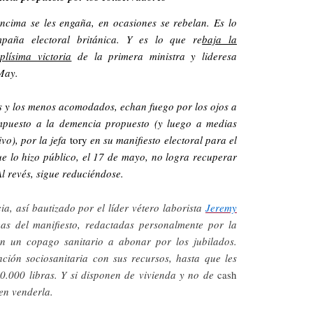
ncima se les engaña, en ocasiones se rebelan. Es lo
paña electoral británica. Y es lo que re
baja la
lísima victoria
de la primera ministra y lideresa
May.
ás y los menos acomodados, echan fuego por los ojos a
mpuesto a la demencia propuesto (y luego a medias
ivo), por la jefa
tory
en su manifiesto electoral para el
e lo hizo público, el 17 de mayo, no logra recuperar
Al revés, sigue reduciéndose.
a, así bautizado por el líder vétero laborista
Jeremy
eas del manifiesto, redactadas personalmente por la
n un copago sanitario a abonar por los jubilados.
ción sociosanitaria con sus recursos, hasta que les
.000 libras. Y si disponen de vivienda y no de
cash
ben venderla.