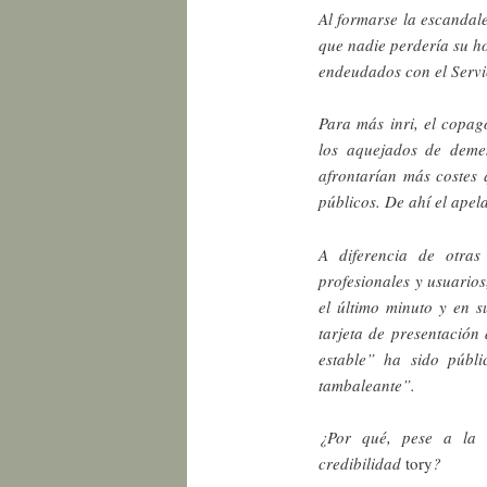
Al formarse la escandal
que nadie perdería su ho
endeudados con el Servi
Para más inri, el copag
los aquejados de demen
afrontarían más costes 
públicos. De ahí el apel
A diferencia de otras
profesionales y usuarios
el último minuto y en s
tarjeta de presentació
estable” ha sido públ
tambaleante”.
¿Por qué, pese a la r
credibilidad
tory
?