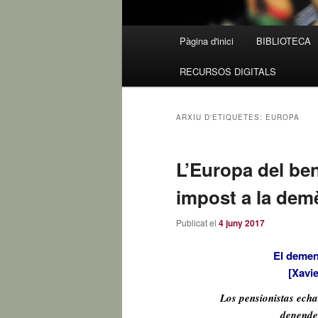
Menú
Pàgina d'inici
BIBLIOTECA
Aneu
Aneu
principal
RECURSOS DIGITALS
al
al
contingut
contingut
ARXIU D'ETIQUETES:
EUROPA
principal
secundari
L’Europa del ben
impost a la dem
Publicat el
4 juny 2017
El demen
[Xavie
Los pensionistas echa
depende