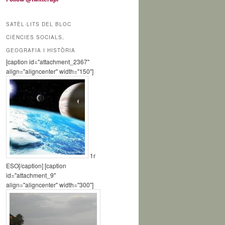
a
SATÈL·LITS DEL BLOC
CIÈNCIES SOCIALS,
GEOGRAFIA I HISTÒRIA
[caption id="attachment_2367"
align="aligncenter" width="150"]
1r
ESO[/caption] [caption
id="attachment_9"
align="aligncenter" width="300"]