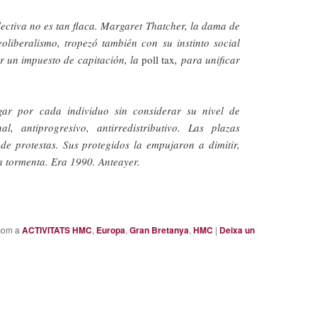
ectiva no es tan flaca. Margaret Thatcher, la dama de
oliberalismo, tropezó también con su instinto social
r un impuesto de capitación, la
poll tax
, para unificar
ar por cada individuo sin considerar su nivel de
al, antiprogresivo, antirredistributivo. Las plazas
de protestas. Sus protegidos la empujaron a dimitir,
la tormenta. Era 1990. Anteayer.
arteix
com a
ACTIVITATS HMC
,
Europa
,
Gran Bretanya
,
HMC
|
Deixa un