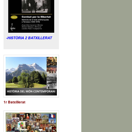
-HISTÒRIA 2 BATXILLERAT
1r Batxillerat