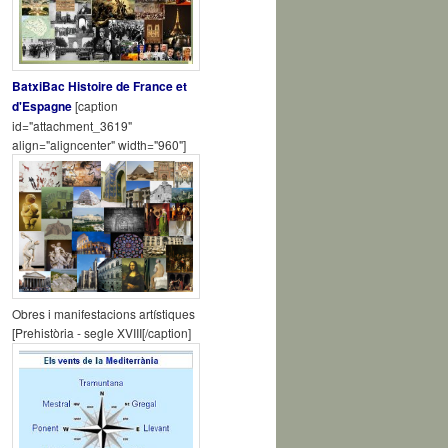
BatxiBac Histoire de France et
d'Espagne
[caption
id="attachment_3619"
align="aligncenter" width="960"]
Obres i manifestacions artístiques
[Prehistòria - segle XVIII[/caption]