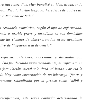
era hace diez días, May banalizó su idea, asegurando
gar. Pero lo harían luego los herederos de padres así
cio Nacional de Salud.
o resultaría asimétrico, según el tipo de enfermedad:
cia o artritis grave y atendidos en sus domicilios
que las víctimas de cáncer tratadas en los hospitales
ativo de “impuesto a la demencia”.
 reformas anteriores, maceradas y discutidas con
, ésta fue decidida unipersonalmente, se improvisó en
u formulación inicial solo duró 96 horas. Por eso la
n de May como encarnación de un liderazgo “fuerte y
icamente ridiculizada por la prensa como “débil y
ectificación, este revés continúa deteriorando la