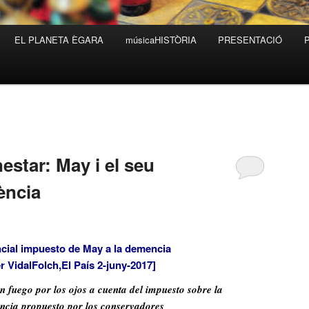
EL PLANETA ÈGARA
músicaHISTÒRIA
PRESENTACIÓ
estar: May i el seu
ència
cial impuesto de May a la demencia
r VidalFolch,El País 2-juny-2017]
n fuego por los ojos a cuenta del impuesto sobre la
ncia propuesto por los conservadores