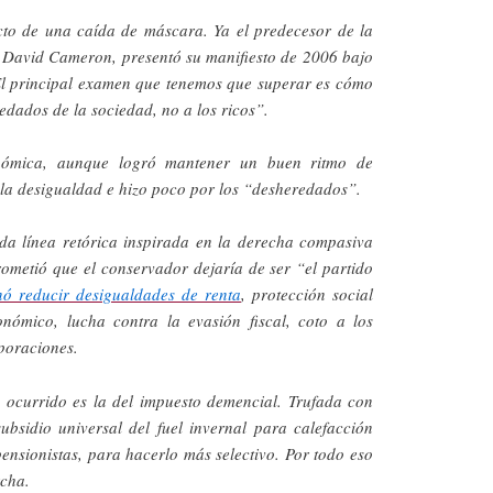
cto de una caída de máscara. Ya el predecesor de la
, David Cameron, presentó su manifiesto de 2006 bajo
El principal examen que tenemos que superar es cómo
dados de la sociedad, no a los ricos”.
nómica, aunque logró mantener un buen ritmo de
 la desigualdad e hizo poco por los “desheredados”.
da línea retórica inspirada en la derecha compasiva
rometió que el conservador dejaría de ser “el partido
ó reducir desigualdades de renta
, protección social
onómico, lucha contra la evasión fiscal, coto a los
poraciones.
a ocurrido es la del impuesto demencial. Trufada con
subsidio universal del fuel invernal para calefacción
ensionistas, para hacerlo más selectivo. Por todo eso
rcha.