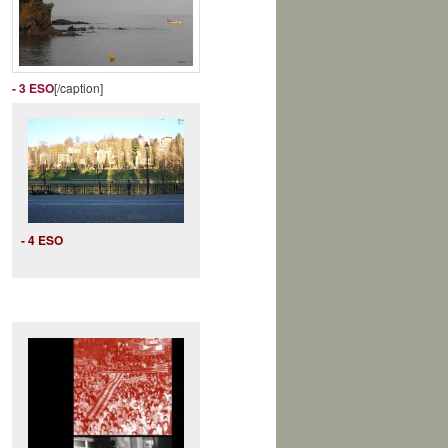
- 3 ESO
[/caption]
- 4 ESO