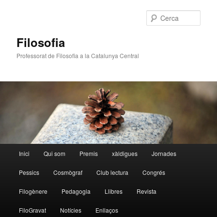
Cerca
Filosofia
Professorat de Filosofia a la Catalunya Central
Menú
Inici
Qui som
Premis
xàldigues
Jornades
Aneu
principal
Pessics
Cosmògraf
Club lectura
Congrés
al
Filogènere
Pedagogia
Llibres
Revista
contingut
FiloGravat
Notícies
Enllaços
principal