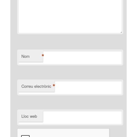
*
Nom
*
Correu electrònic
Lloc web