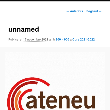
Navegació
← Anteriors
Següent →
de
la
imatge
unnamed
Publicat el
17 novembre 2021
amb
900 × 900
a
Curs 2021-2022