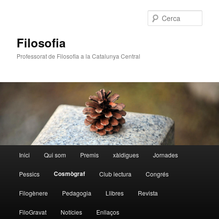
Cerca
Filosofia
Professorat de Filosofia a la Catalunya Central
Menú
Inici
Qui som
Premis
xàldigues
Jornades
Aneu
principal
Cosmògraf
Pessics
Club lectura
Congrés
al
Filogènere
Pedagogia
Llibres
Revista
contingut
FiloGravat
Notícies
Enllaços
principal