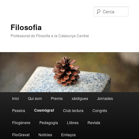
Cerca
Filosofia
Professorat de Filosofia a la Catalunya Central
Menú
Inici
Qui som
Premis
xàldigues
Jornades
Aneu
principal
Cosmògraf
Pessics
Club lectura
Congrés
al
Filogènere
Pedagogia
Llibres
Revista
contingut
FiloGravat
Notícies
Enllaços
principal