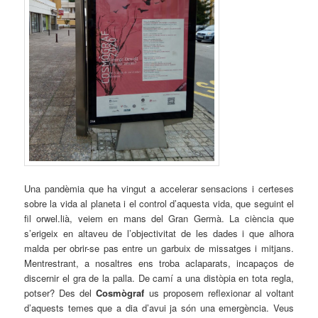
Una pandèmia que ha vingut a accelerar sensacions i certeses
sobre la vida al planeta i el control d’aquesta vida, que seguint el
fil orwel.lià, veiem en mans del Gran Germà. La ciència que
s’erigeix en altaveu de l’objectivitat de les dades i que alhora
malda per obrir-se pas entre un garbuix de missatges i mitjans.
Mentrestrant, a nosaltres ens troba aclaparats, incapaços de
discernir el gra de la palla. De camí a una distòpia en tota regla,
potser? Des del
Cosmògraf
us proposem reflexionar al voltant
d’aquests temes que a dia d’avui ja són una emergència. Veus