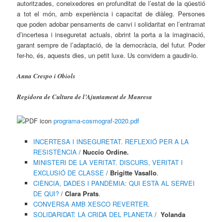
autoritzades, coneixedores en profunditat de l’estat de la qüestió
a tot el món, amb experiència i capacitat de diàleg. Persones
que poden adobar pensaments de canvi i solidaritat en l’entramat
d’incertesa i inseguretat actuals, obrint la porta a la imaginació,
garant sempre de l’adaptació, de la democràcia, del futur. Poder
fer-ho, és, aquests dies, un petit luxe. Us convidem a gaudir-lo.
Anna Crespo i Obiols
Regidora de Cultura de l’Ajuntament de Manresa
programa-cosmograf-2020.pdf
INCERTESA I INSEGURETAT. REFLEXIÓ PER A LA
RESISTÈNCIA
/
Nuccio Ordine.
MINISTERI DE LA VERITAT. DISCURS, VERITAT I
EXCLUSIÓ DE CLASSE
/
Brigitte Vasallo
.
CIÈNCIA, DADES I PANDÈMIA: QUI ESTÀ AL SERVEI
DE QUI?
/
Clara Prats
.
CONVERSA AMB XESCO REVERTER
.
SOLIDARIDAT: LA CRIDA DEL PLANETA
/
Yolanda