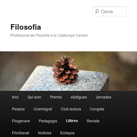
Cerca
Filosofia
Professorat de Filosofia a la Catalunya Central
Menú
Inici
Qui som
Premis
xàldigues
Jornades
Aneu
principal
Pessics
Cosmògraf
Club lectura
Congrés
al
Llibres
Filogènere
Pedagogia
Revista
contingut
FiloGravat
Notícies
Enllaços
principal