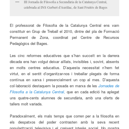
III Jornada de Filosofia a Secundària de la Catalunya Central,
celebrada al INS Gerbert d’Aurillac, de Sant Fruitós de Bages
El professorat de Filosofia de la Catalunya Central ens vam
constituir en Grup de Treball el 2010, dintre del pla de Formació
Permanent de Zona, coordinat pel Centre de Recursos
Pedagògics del Bages.
Les cinc reformes educatives que s’han succeït en la darrera
dècada ens han volgut deixar aïllats, invisibles i, sovint, absents
en molts centres educatius. D’aquesta necessitat n’hem fet
virtut, en el sentit d’organitzar-nos i treballar plegats de forma
contínua en xarxa i presencialment un cop al mes. D’aquesta
col·laboració destaquem la posada en marxa de les
Jornades de
Filosofia a la Catalunya Central
,
que en cada edició ha aplegat
uns quatre-cents alumnes de secundària, amb una oferts de
tallers molt variada.
Paradoxalment, els mals temps que corren per a la filosofia en
els despatxos del poder contrasten amb la seva recent
popularització televisiva i el creixent interès social. Ho mostra