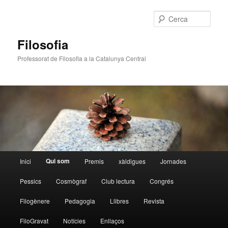
Cerca
Filosofia
Professorat de Filosofia a la Catalunya Central
Menú
Qui som
Inici
Premis
xàldigues
Jornades
Aneu
principal
Pessics
Cosmògraf
Club lectura
Congrés
al
Filogènere
Pedagogia
Llibres
Revista
contingut
FiloGravat
Notícies
Enllaços
principal