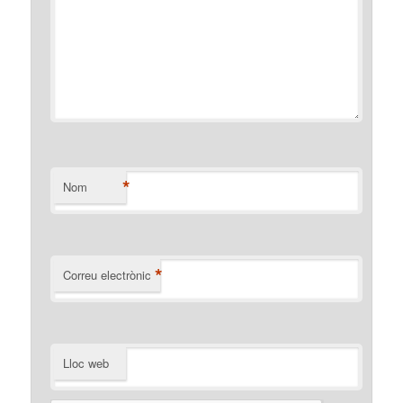
*
Nom
*
Correu electrònic
Lloc web