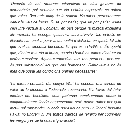
“Després de set reformes educatives en cinc governs de
democràcia, pot semblar que els polítics espanyols no saben
què volen. Res més lluny de la realitat. Ho saben perfectament:
servir la veu de l’amo. Si es pot parlar, que es pot parlar, d’una
crisi intel•lectual a Occident, en part perquè la mirada exclusiva
als mercats ha encegat qualsevol altra atenció. Els estudis de
filosofia han anat a parar al cementiri d’elefants, on queda tot allò
que avui no produeix beneficis. El que és <<inútil>>. És oportú
que, d’entre tots els animals, només l’humà és capaç d’actuar en
perfecte inutilitat. Aquesta improductivitat tant pertinent, per tant,
és part substancial del que ens humanitza. Sobreviure’s no és
més que posar les condicions prèvies necessàries”
“La darrera pensada del senyor Wert ha suposat una pèrdua de
valor de la filosofia a l’educació secundària. Els joves del futur
sortiran del batxillerat amb profunds coneixements sobre la
conjunturalment lloada emprenedoria però sense saber per quin
motiu cal emprendre. A cada nova llei es perd un llençol filosòfic
i aviat no tindrem ni uns tristos parracs de reflexió per cobrir-nos
les vergonyes de la nostra ignorància”.