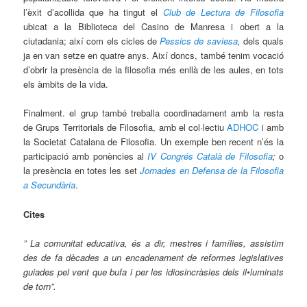
l’èxit d’acollida que ha tingut el
Club de Lectura de Filosofia
ubicat a la Biblioteca del Casino de Manresa i obert a la
ciutadania; així com els cicles de
Pessics de saviesa
,
dels quals
ja en van setze en quatre anys. Així doncs, també tenim vocació
d’obrir la presència de la filosofia més enllà de les aules, en tots
els àmbits de la vida.
Finalment. el grup també treballa coordinadament amb la resta
de Grups Territorials de Filosofia, amb el col·lectiu
ADHOC
i amb
la Societat Catalana de Filosofia. Un exemple ben recent n’és la
participació amb ponències al
IV Congrés Català de Filosofia
;
o
la presència en totes les set
Jornades en Defensa de la Filosofia
a Secundària
.
Cites
” La comunitat educativa, és a dir, mestres i famílies, assistim
des de fa dècades a un encadenament de reformes legislatives
guiades pel vent que bufa i per les idiosincràsies dels il•luminats
de torn”.