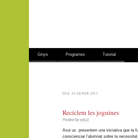
Vés al contingut
Ginys
Programes
Tutorial
DIA:
10 GENER 2011
Reciclem les joguines
Posted by
edu3
Avui us presentem una iniciativa que la 
conscienciar l’alumnat sobre la necessita