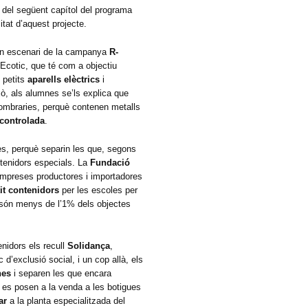
s del següent capítol del programa
itat d’aquest projecte.
són escenari de la campanya
R-
 Ecotic, que té com a objectiu
e petits
aparells elèctrics
i
xò, als alumnes se’ls explica que
ombraries, perquè contenen metalls
controlada
.
nes, perquè separin les que, segons
ntenidors especials. La
Fundació
mpreses productores i importadores
tit contenidors
per les escoles per
ra són menys de l’1% dels objectes
enidors els recull
Solidança
,
d’exclusió social, i un cop allà, els
nes
i separen les que encara
s es posen a la venda a les botigues
lar
a la planta especialitzada del