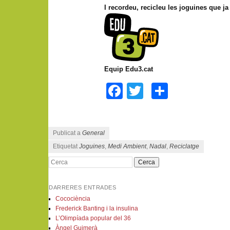
I recordeu, recicleu les joguines que ja 
Equip Edu3.cat
Facebook
Twitter
Compart
Publicat a
General
Etiquetat
Joguines
,
Medi Ambient
,
Nadal
,
Reciclatge
Cerca
Navegació pels articles
DARRERES ENTRADES
Cocociència
Frederick Banting i la insulina
L’Olimpíada popular del 36
Àngel Guimerà