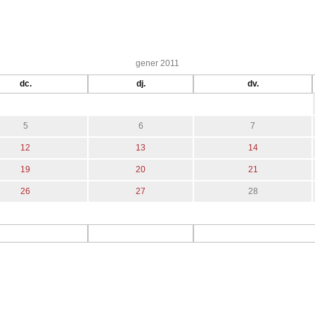
gener 2011
dc.
dj.
dv.
5
6
7
12
13
14
19
20
21
26
27
28