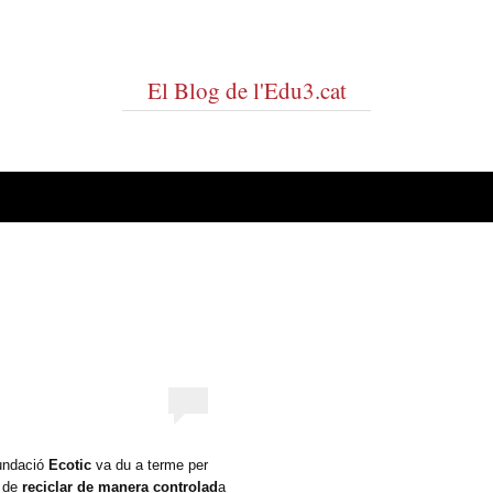
El Blog de l'Edu3.cat
fundació
Ecotic
va du a terme per
t de
reciclar de manera controlad
a