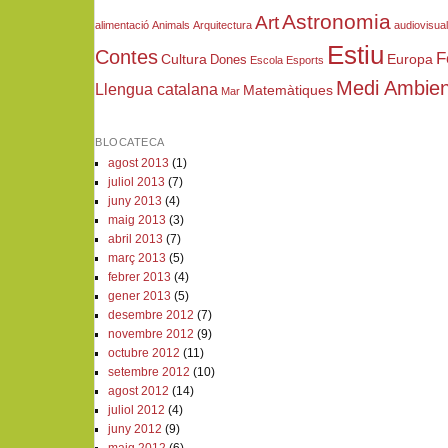
Astronomia
Art
alimentació
Animals
Arquitectura
audiovisua
Estiu
Contes
F
Cultura
Europa
Dones
Escola
Esports
Medi Ambien
Llengua catalana
Matemàtiques
Mar
BLOCATECA
agost 2013
(1)
juliol 2013
(7)
juny 2013
(4)
maig 2013
(3)
abril 2013
(7)
març 2013
(5)
febrer 2013
(4)
gener 2013
(5)
desembre 2012
(7)
novembre 2012
(9)
octubre 2012
(11)
setembre 2012
(10)
agost 2012
(14)
juliol 2012
(4)
juny 2012
(9)