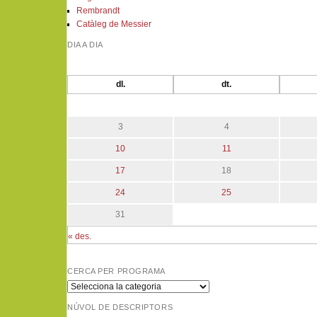
Rembrandt
Catàleg de Messier
DIA A DIA
dl.
dt.
3
4
10
11
17
18
24
25
31
« des.
CERCA PER PROGRAMA
Cerca
per
NÚVOL DE DESCRIPTORS
programa