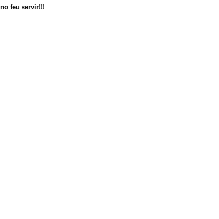
no feu servir!!!
eix