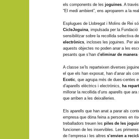
els components de les
joguines
. A travé
“El medi ambient”, ens aproparem a la real
Esplugues de Llobregat i Molins de Rei 
CicleJoguina
, impulsada per la Fundació
sensibilitzar sobre la recollida selectiva d
electrònics
, incloses les joguines. Per ai
aquests objectes no poden anar a les esc
pesants que s’han d’
eliminar de manera 
A classe se’ls reparteixen diverses jogui
el que els han exposat, han d’anar als co
Ecotic
, que agrupa més de dues-centes e
d’aparells elèctrics i electrònics,
ha repar
millorar la recollida d’uns aparells que a
que arriben a les deixalleries.
Els aparells que han anat a parar als cont
empresa que dóna feina a persones en risc 
treballadors treuen les
piles de les jogui
funcionen de les inservibles. Les primere
de l’empresa i les altres
s’envien a recic