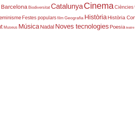
Cinema
Catalunya
Barcelona
Ciències
Biodiversitat
l
Història
eminisme
Història Co
Festes populars
Geografia
film
Música
Noves tecnologies
t
Nadal
Poesia
Museus
teatre