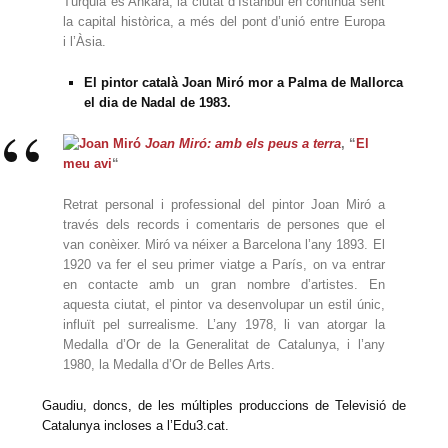
Turquia és Ankara, la ciutat d’Istanbul en continua sent
la capital històrica, a més del pont d’unió entre Europa
i l’Àsia.
El pintor català Joan Miró mor a Palma de Mallorca
el dia de Nadal de 1983.
Joan Miró: amb els peus a terra
, “
El
meu avi
“
Retrat personal i professional del pintor Joan Miró a
través dels records i comentaris de persones que el
van conèixer. Miró va néixer a Barcelona l’any 1893. El
1920 va fer el seu primer viatge a París, on va entrar
en contacte amb un gran nombre d’artistes. En
aquesta ciutat, el pintor va desenvolupar un estil únic,
influït pel surrealisme. L’any 1978, li van atorgar la
Medalla d’Or de la Generalitat de Catalunya, i l’any
1980, la Medalla d’Or de Belles Arts.
Gaudiu, doncs, de les múltiples produccions de Televisió de
Catalunya incloses a l’Edu3.cat.