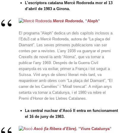
L’escriptora catalana Mercè Rodoreda mor el 13
d’abril de 1983 a Girona.
Mercè Rodoreda
, “
Aleph
“
El programa “Aleph” dedica un dels capítols inclosos a
l’Edu3.cat a Mercè Rodoreda, autora de “La plaça del
Diamant”. Les seves primeres publicacions van ser
contes per a revistes. L’any 1938 va guanyar el premi
Crexells de novel·la amb “Aloma”, que va tornar a
publicar l’any 1969. Després de la Guerra Civil
espanyola es va exiliar, primer a França i tot seguit a
Suïssa. Vint anys de silenci literari més tard, va
reaparèixer amb obres com “La plaça del Diamant”, “El
carrer de les Camèlies” i “Mirall trencat”. A mitjan anys
setanta va tornar a Catalunya, i el 1980 va rebre el
Premi d’Honor de les Lletres Catalanes.
La central nuclear d’Ascó II
entra en funcionament
el 16 de juny de 1983.
Ascó (la Ribera d’Ebre)
, “
Viure Catalunya
“