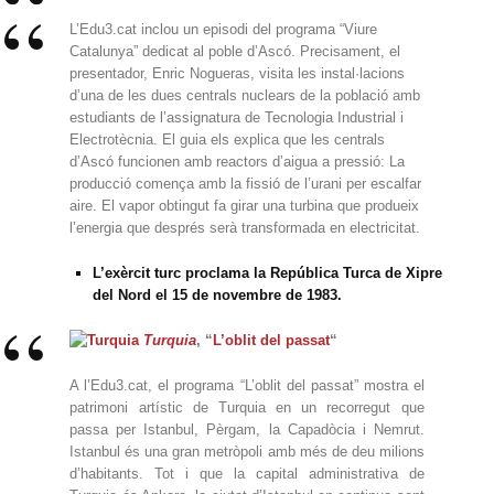
L’Edu3.cat inclou un episodi del programa “Viure
Catalunya” dedicat al poble d’Ascó. Precisament, el
presentador, Enric Nogueras, visita les instal·lacions
d’una de les dues centrals nuclears de la població amb
estudiants de l’assignatura de Tecnologia Industrial i
Electrotècnia. El guia els explica que les centrals
d’Ascó funcionen amb reactors d’aigua a pressió: La
producció comença amb la fissió de l’urani per escalfar
aire. El vapor obtingut fa girar una turbina que produeix
l’energia que després serà transformada en electricitat.
L’exèrcit turc proclama la República Turca de Xipre
del Nord el 15 de novembre de 1983.
Turquia
, “
L’oblit del passat
“
A l’Edu3.cat, el programa “L’oblit del passat” mostra el
patrimoni artístic de Turquia en un recorregut que
passa per Istanbul, Pèrgam, la Capadòcia i Nemrut.
Istanbul és una gran metròpoli amb més de deu milions
d’habitants. Tot i que la capital administrativa de