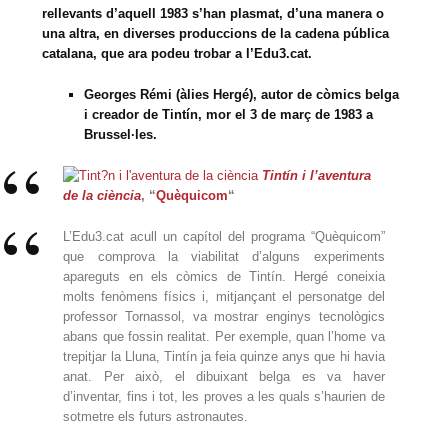
rellevants d’aquell 1983 s’han plasmat, d’una manera o
una altra, en diverses produccions de la cadena pública
catalana, que ara podeu trobar a l’Edu3.cat.
Georges Rémi (àlies
Hergé), autor de còmics belga
i creador de Tintín, mor el 3 de març de 1983 a
Brussel·les.
Tintín i l’aventura
de la ciència
, “
Quèquicom
“
L’Edu3.cat acull un capítol del programa “Quèquicom”
que comprova la viabilitat d’alguns experiments
apareguts en els còmics de Tintín. Hergé coneixia
molts fenòmens físics i, mitjançant el personatge del
professor Tornassol, va mostrar enginys tecnològics
abans que fossin realitat. Per exemple, quan l’home va
trepitjar la Lluna, Tintín ja feia quinze anys que hi havia
anat. Per això, el dibuixant belga es va haver
d’inventar, fins i tot, les proves a les quals s’haurien de
sotmetre els futurs astronautes.