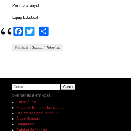
Per molts anys!
Equip Edu3.cat
Facebook
Twitter
Comparteix
Publicat a
General
,
Televisió
Navegació pels articles
Cerca
DARRERES ENTRADES
Cocociència
Frederick Banting i la insulina
L’Olimpíada popular del 36
Àngel Guimerà
Rembrandt
Catàleg de Messier