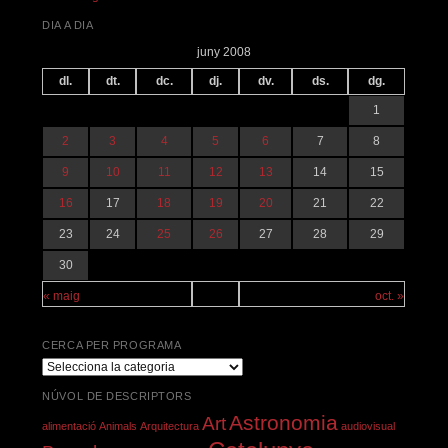
DIA A DIA
juny 2008
dl.
dt.
dc.
dj.
dv.
ds.
dg.
1
2
3
4
5
6
7
8
9
10
11
12
13
14
15
16
17
18
19
20
21
22
23
24
25
26
27
28
29
30
« maig
oct. »
CERCA PER PROGRAMA
Cerca
per
NÚVOL DE DESCRIPTORS
programa
Astronomia
Art
alimentació
Animals
Arquitectura
audiovisual