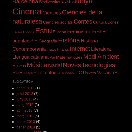
Catalunya
Barcelona
Biodiversitat
Cinema
Ciències de la
Ciències
naturalesa
Contes
Ciències socials
Cultura
Dones
Estiu
Feminisme
Festes
Europa
Escola
Esports
Història
Història
populars
Geografia
film
Internet
Contemporània
Literatura
Infants
Imatge
Medi Ambient
Llengua catalana
Matemàtiques
Mar
Música
Noves tecnologies
Nadal
Museus
Poesia
Vacances
Tecnologia
TIC
Univers
teatre
Televisió
BLOCATECA
agost 2013
(1)
juliol 2013
(7)
juny 2013
(4)
maig 2013
(3)
abril 2013
(7)
març 2013
(5)
febrer 2013
(4)
gener 2013
(5)