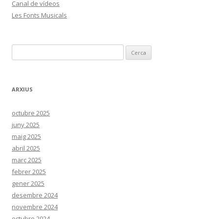
Canal de vídeos
Les Fonts Musicals
C
e
r
c
ARXIUS
a
:
octubre 2025
juny 2025
maig 2025
abril 2025
març 2025
febrer 2025
gener 2025
desembre 2024
novembre 2024
octubre 2024