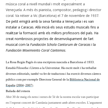
música coral a nivell mundial i molt especialment a
Veneçuela. A més és pianista, compositor, pedagog i director
coral. Va néixer a Vic (Barcelona) el 7 de novembre de 1937.
De petit emigrà amb la seva familia a Veneçuela i es van
instalar a Caracas. Allà inicià els seus estudis musicals fins a
realitzar la formació amb els millors professors del país. Ha
creat nombrosos projectes de desenvolupament de l’art
musical com la
Fundación Schola
Cantorum de Caracas
i la
Fundación Movimiento
Coral Cantemos
.
La Rosa
Regàs
Pagés és una escriptora nascuda a Barcelona el 1933.
Estudià Filosofia i Lletres a la Universitat. Ha escrit molt i ha treballat
diverses editorials, també va fer de traductora i ha exercit diversos càrrecs
públics com per exemple
Directora General de la
Biblioteca Nacional de
España
(
2004
–
2007
).
Balada del retorn
Ahir 30 de maig els nens i nenes de 5è de la nostra escola van participar
en l’esperat concert de Cantània juntament amb altres escoles. L’argument