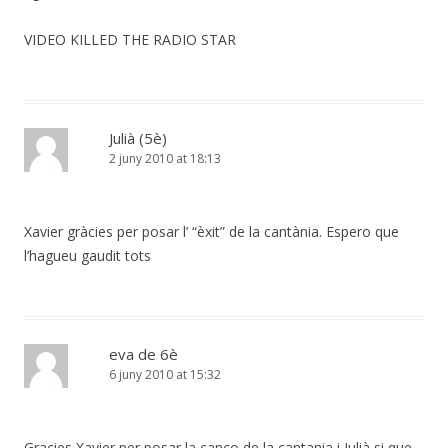
VIDEO KILLED THE RADIO STAR
Julià (5è)
2 juny 2010 at 18:13
Xavier gràcies per posar l’ “èxit” de la cantània. Espero que
l’hagueu gaudit tots
eva de 6è
6 juny 2010 at 15:32
Gracies Xavier per posar la canço de la cantania i Julià si que