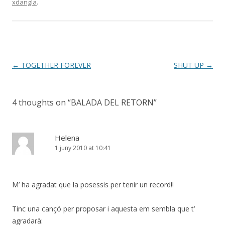
xdangla
.
Post
←
TOGETHER FOREVER
SHUT UP
→
navigation
4 thoughts on “
BALADA DEL RETORN
”
Helena
1 juny 2010 at 10:41
M’ ha agradat que la posessis per tenir un record!!
Tinc una cançó per proposar i aquesta em sembla que t’
agradarà: