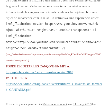
de l’obra explica la història d’una familia que s’ha d’exiliar per culpa de
la guerra i de com s’adapten en una nova terra. La música mostra
influències de la cançons tradicionals catalanes barrejats amb ritmes
típics de sudamèrica com la salsa. En definitiva, una experiència única!
[kml_flashembed movie="http://www.youtube.com/v/n6Zkrk-
mjQ8" width="425" height="350" wmode="transparent" /]
[kml_flashembed
movie="http://www.youtube.com/v/0d6nFsaYuTo" width="425"
height="350" wmode="transparent" /]
[kml_flashembed movie=”http://www.youtube.com/v/gdl1w2cJA_E” width=”425″ height=”350″
wmode=”transparent” /]
PODEU ESCOLTAR LES CANÇONS EN MP3 A:
http://phobos.xtec.cat/ceipcollserola/cantata_2010
PARTITURES A:
http://www.auditori.cat/uploads/fitxers/Partitures_i_sessions_de_formaci
ó_CANTÀNIA.pdf
This entry was posted in
Música en català
on
31 maig 2010
by