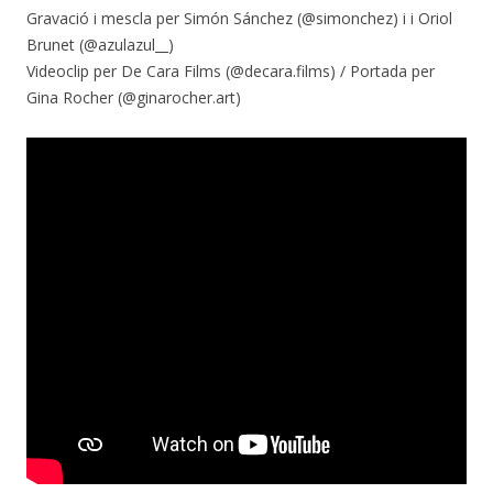
Gravació i mescla per Simón Sánchez (@simonchez) i i Oriol
Brunet (@azulazul__)
Videoclip per De Cara Films (@decara.films) / Portada per
Gina Rocher (@ginarocher.art)