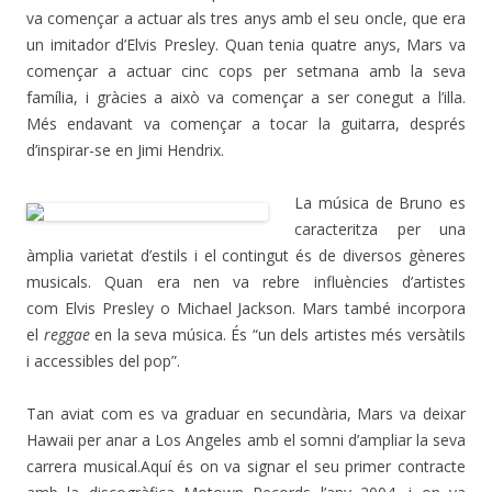
va començar a actuar als tres anys amb el seu oncle, que era
un imitador d’Elvis Presley. Quan tenia quatre anys, Mars va
començar a actuar cinc cops per setmana amb la seva
família, i gràcies a això va començar a ser conegut a l’illa.
Més endavant va començar a tocar la guitarra, després
d’inspirar-se en Jimi Hendrix.
La música de Bruno es
caracteritza per una
àmplia varietat d’estils i el contingut és de diversos gèneres
musicals. Quan era nen va rebre influències d’artistes
com Elvis Presley o Michael Jackson. Mars també incorpora
el
reggae
en la seva música. És “un dels artistes més versàtils
i accessibles del pop”.
Tan aviat com es va graduar en secundària, Mars va deixar
Hawaii per anar a Los Angeles amb el somni d’ampliar la seva
carrera musical.Aquí és on va signar el seu primer contracte