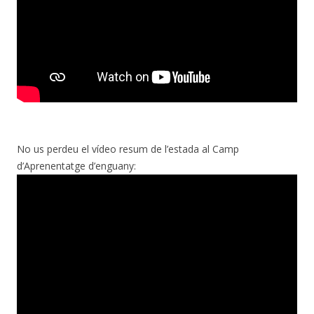
No us perdeu el vídeo resum de l’estada al Camp
d’Aprenentatge d’enguany: