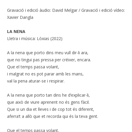
Gravació i edició àudio: David Melgar / Gravació i edició vídeo:
Xavier Dangla
LA NENA
Lletra i música: Lòxias (2022)
A la nena que porto dins meu vull dir-li ara,
que no tingui pas pressa per créixer, encara.
Que el temps passa volant,
i malgrat no es pot parar amb les mans,
val la pena aturar-se i respirar.
A la nena que porto tan dins he d’explicar-li,
que això de viure aprenent no és gens fàcil.
Que si un dia et lleves i de cop tot és diferent,
aferra’t a allò que et recorda qui és la teva gent.
Que el temps passa volant,