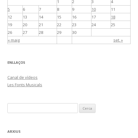
1
2
3
4
5
6
7
8
9
10
11
12
13
14
15
16
17
18
19
20
21
22
23
24
25
26
27
28
29
30
« maig
set. »
ENLLAÇOS
Canal de vídeos
Les Fonts Musicals
C
e
r
c
ARXIUS
a