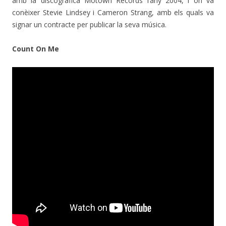
amb la discogràfica Motown Records l’any 2004, i on va
conèixer Stevie Lindsey i Cameron Strang, amb els quals va
signar un contracte per publicar la seva música.
Count On Me