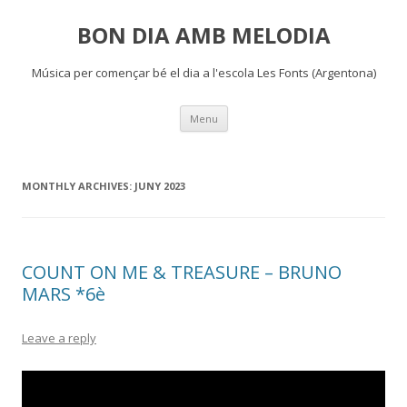
BON DIA AMB MELODIA
Música per començar bé el dia a l'escola Les Fonts (Argentona)
Skip
Menu
to
content
MONTHLY ARCHIVES:
JUNY 2023
COUNT ON ME & TREASURE – BRUNO
MARS *6è
Leave a reply