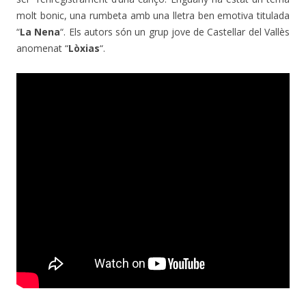
molt bonic, una rumbeta amb una lletra ben emotiva titulada
“
La Nena
“. Els autors són un grup jove de Castellar del Vallès
anomenat “
Lòxias
“.