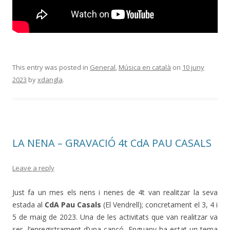
This entry was posted in
General
,
Música en català
on
10 juny
2023
by
xdangla
.
LA NENA – GRAVACIÓ 4t CdA PAU CASALS
Leave a reply
Just fa un mes els nens i nenes de 4t van realitzar la seva
estada al
CdA Pau Casals
(El Vendrell); concretament el 3, 4 i
5 de maig de 2023. Una de les activitats que van realitzar va
ser l’enregistrament d’una cançó. Enguany ha estat un tema