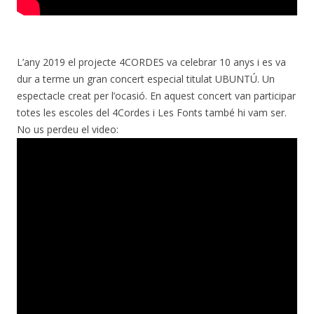
L’any 2019 el projecte 4CORDES va celebrar 10 anys i es va
dur a terme un gran concert especial titulat UBUNTÚ. Un
espectacle creat per l’ocasió. En aquest concert van participar
totes les escoles del 4Cordes i Les Fonts també hi vam ser.
No us perdeu el video: