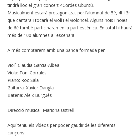
tindrà lloc el gran concert 4Cordes Ubuntú.
Musicalment estarà protagonitzat per l’alumnat de 5è, 4t i 3r
que cantarà i tocarà el violí i el violoncel. Alguns nois i noies
de 6è també participaran en la part escènica. En total hi haurà
més de 100 alumnes a l’escenari!
A més comptarem amb una banda formada per:
Violí: Claudia Garcia-Albea
Viola: Toni Corrales
Piano: Roc Sala
Guitarra: Xavier Dangla
Bateria: Aleix Burgués
Direcció musical: Mariona Ustrell
Aquí teniu els vídeos per poder gaudir de les diferents
cançons: