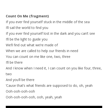
Count On Me (fragment)
If you ever find yourself stuck in the middle of the sea
I’ll sail the world to find you
If you ever find yourself lost in the dark and you can’t see
I’ll be the light to guide you
We’ll find out what we’re made of
When we are called to help our friends in need
You can count on me like one, two, three
I’ll be there
And I know when I need it, I can count on you like four, three,
two
And you’ll be there
‘Cause that’s what friends are supposed to do, oh, yeah
Ooh-ooh-ooh-ooh
Ooh-ooh-ooh-ooh, ooh, yeah, yeah