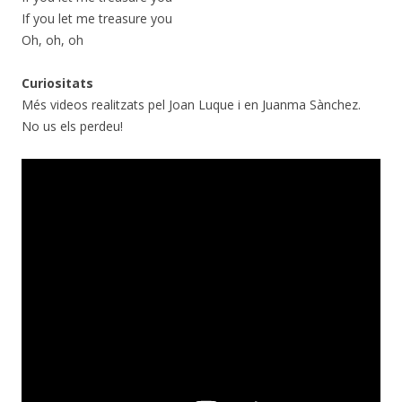
If you let me treasure you
Oh, oh, oh
Curiositats
Més videos realitzats pel Joan Luque i en Juanma Sànchez.
No us els perdeu!