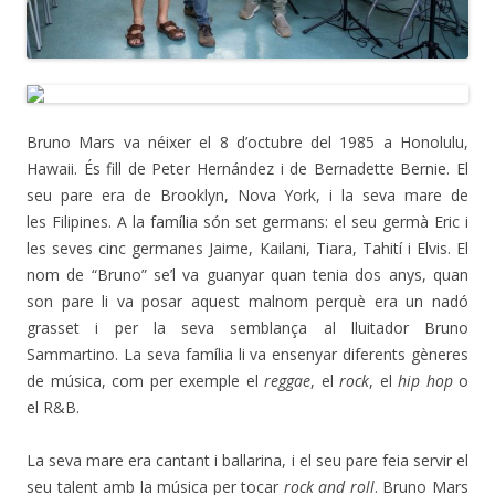
Bruno Mars va néixer el 8 d’octubre del 1985 a Honolulu,
Hawaii. És fill de Peter Hernández i de Bernadette Bernie. El
seu pare era de Brooklyn, Nova York, i la seva mare de
les Filipines. A la família són set germans: el seu germà Eric i
les seves cinc germanes Jaime, Kailani, Tiara, Tahití i Elvis. El
nom de “Bruno” se’l va guanyar quan tenia dos anys, quan
son pare li va posar aquest malnom perquè era un nadó
grasset i per la seva semblança al lluitador Bruno
Sammartino. La seva família li va ensenyar diferents gèneres
de música, com per exemple el
reggae
, el
rock
, el
hip hop
o
el R&B.
La seva mare era cantant i ballarina, i el seu pare feia servir el
seu talent amb la música per tocar
rock and roll
. Bruno Mars