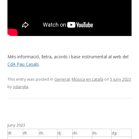
Més informació, lletra, acords i base instrumental al web del
CdA Pau Casals
.
This entry was posted in
General
,
Música en català
on
5 juny 2023
by
xdangla
.
juny 2023
dl.
dt.
dc.
dj.
dv.
ds.
dg.