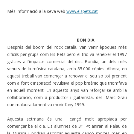
Més informació a la seva web
www.elspets.cat
BON DIA
Després del boom del rock català, van venir èpoques més
difícils per grups com Els Pets però el trio va renéixer el 1997
gràcies a l’impacte comercial del disc Bondia, un dels més
venuts de la música catalana, amb 85.000 còpies. Alhora, en
aquest treball van començar a renovar el seu so tot prenent
com a font d’inspiració revulsiva el pop britànic que triomfava
en aquell moment. En aquests anys van reforçar-se amb la
col·laboració, com a productor i guitarrista, del Marc Grau
que malauradament va morir l’any 1999.
Aquesta setmana és una cançó molt apropiada per
començar bé el dia. Els alumnes de 3r i 4t aniran al Palau de
la Música i podran escoltar aquesta cançó moltes més en