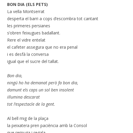
BON DIA (ELS PETS)
La vella Montserrat
desperta el barri a cops d’escombra tot cantant
les primeres persianes
s’obren feixugues badallant.
Rere el vidre entelat
el cafeter assegura que no era penal
i es desfà la conversa
igual que el sucre del tallat.
Bon dia,
ningú ho ha demanat però fa bon dia,
damunt els caps un sol ben insolent
il·lumina descarat
tot l’espectacle de la gent.
Al bell mig de la plaça
la peixatera pren paciència amb la Consol
que remuga i regala