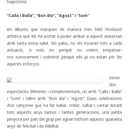
trajectòria:
“Calla i Balla”, “Bon dia”, “Agost” i “Som”
els àlbums que marquen de manera més fidel l’evolució
artística que els ha portat a poder arribar a aquest aniversari
amb tanta bona salut. No patiu, no els tocaran tots a cada
actuació, si més no perquè no volem empatxar-
vos sonorament i sobretot perquè ells ja no estan per fer
aquests esforços.
Seran
dos
espectacles diferents i complementaris, un amb “Calla i Balla”
i “Som” i l’altre amb “Bon dia” i “Agost”. Dues celebracions
d’un cançoner que ha fet ballar, cridar, saltar i cantar durant
tots aquests anys tantes i tantes generacions, una petita
penyora per part del grup per agrair tothom aquests quaranta
anys de felicitat i de fidelitat.