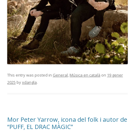
This entry was posted in
General
,
Música en català
on
19 gener
2025
by
xdangla
.
Mor Peter Yarrow, icona del folk i autor de
“PUFF, EL DRAC MÀGIC”