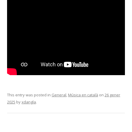
This entry was posted in
General
,
Música en català
on
26 gener
2025
by
xdangla
.