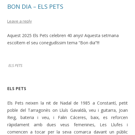
BON DIA – ELS PETS
Leave a reply
Aquest 2025 Els Pets celebren 40 anys! Aquesta setmana
escoltem el seu conegudíssim tema “Bon dia”!!!
ELS PETS
ELS PETS
Els Pets neixen la nit de Nadal de 1985 a Constantí, petit
poble del Tarragonès on Lluís Gavaldà, veu i guitarra, Joan
Reig, bateria i veu, i Falin Cáceres, baix, es reforcen
ràpidament amb dues veus femenines, Les Llufes i
comencen a tocar per la seva comarca davant un públic