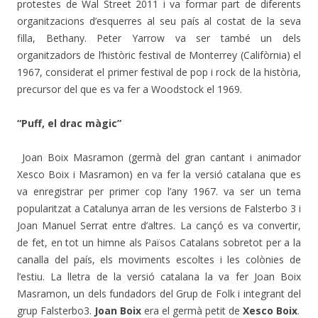
protestes de Wal Street 2011 i va formar part de diferents
organitzacions d’esquerres al seu país al costat de la seva
filla, Bethany. Peter Yarrow va ser també un dels
organitzadors de l’històric festival de Monterrey (Califòrnia) el
1967, considerat el primer festival de pop i rock de la història,
precursor del que es va fer a Woodstock el 1969.
“Puff, el drac màgic”
Joan Boix Masramon (germà del gran cantant i animador
Xesco Boix i Masramon) en va fer la versió catalana que es
va enregistrar per primer cop l’any 1967. va ser un tema
popularitzat a Catalunya arran de les versions de Falsterbo 3 i
Joan Manuel Serrat entre d’altres. La cançó es va convertir,
de fet, en tot un himne als Països Catalans sobretot per a la
canalla del país, els moviments escoltes i les colònies de
l’estiu. La lletra de la versió catalana la va fer Joan Boix
Masramon, un dels fundadors del Grup de Folk i integrant del
grup Falsterbo3.
Joan Boix
era el germà petit de
Xesco Boix
.