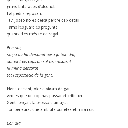
grans bafarades d’alcohol.
I al pedrís reposant
l’avi Josep no es deixa perdre cap detall
i amb l’esguard es pregunta
quants dies més té de regal.
Bon dia,
ningú ho ha demanat però fa bon dia,
damunt els caps un sol ben insolent
il·lumina descarat
tot l’espectacle de la gent.
Nens xisclant, olor a pixum de gat,
veïnes que un cop has passat et critiquen.
Gent llençant la brossa d´amagat
i un beneurat que amb ulls burletes et mira i diu:
Bon dia,