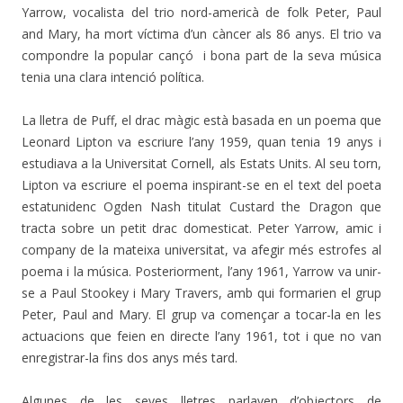
Yarrow, vocalista del trio nord-americà de folk Peter, Paul
and Mary, ha mort víctima d’un càncer als 86 anys. El trio va
compondre la popular cançó i bona part de la seva música
tenia una clara intenció política.
La lletra de Puff, el drac màgic està basada en un poema que
Leonard Lipton va escriure l’any 1959, quan tenia 19 anys i
estudiava a la Universitat Cornell, als Estats Units. Al seu torn,
Lipton va escriure el poema inspirant-se en el text del poeta
estatunidenc Ogden Nash titulat Custard the Dragon que
tracta sobre un petit drac domesticat. Peter Yarrow, amic i
company de la mateixa universitat, va afegir més estrofes al
poema i la música. Posteriorment, l’any 1961, Yarrow va unir-
se a Paul Stookey i Mary Travers, amb qui formarien el grup
Peter, Paul and Mary. El grup va començar a tocar-la en les
actuacions que feien en directe l’any 1961, tot i que no van
enregistrar-la fins dos anys més tard.
Algunes de les seves lletres parlaven d’objectors de