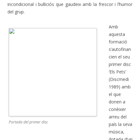
incondicional i bulliciós que gaudeix amb la frescor i l’humor
del grup.
Amb
aquesta
formació
s’autofinan
cien el seu
primer disc
‘Els Pets’
(Discmedi
1989) amb
el que
donen a
conèixer
arreu del
Portada del primer disc
país la seva
música,
dotada d’un