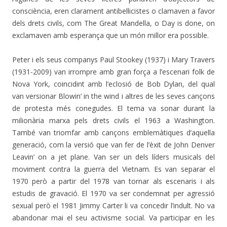
consciència, eren clarament antibel·licistes o clamaven a favor
dels drets civils, com The Great Mandella, o Day is done, on
exclamaven amb esperança que un món millor era possible.
Peter i els seus companys Paul Stookey (1937) i Mary Travers
(1931-2009) van irrompre amb gran força a l’escenari folk de
Nova York, coincidint amb l’eclosió de Bob Dylan, del qual
van versionar Blowin’ in the wind i altres de les seves cançons
de protesta més conegudes. El tema va sonar durant la
milionària marxa pels drets civils el 1963 a Washington.
També van triomfar amb cançons emblemàtiques d’aquella
generació, com la versió que van fer de l’èxit de John Denver
Leavin’ on a jet plane. Van ser un dels líders musicals del
moviment contra la guerra del Vietnam. Es van separar el
1970 però a partir del 1978 van tornar als escenaris i als
estudis de gravació. El 1970 va ser condemnat per agressió
sexual però el 1981 Jimmy Carter li va concedir l’indult. No va
abandonar mai el seu activisme social. Va participar en les