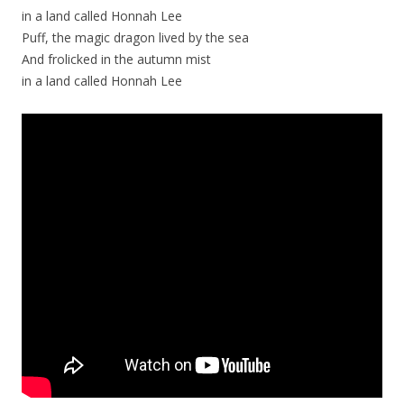
in a land called Honnah Lee
Puff, the magic dragon lived by the sea
And frolicked in the autumn mist
in a land called Honnah Lee