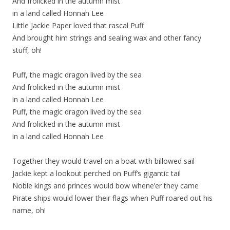
And frolicked in the autumn mist
in a land called Honnah Lee
Little Jackie Paper loved that rascal Puff
And brought him strings and sealing wax and other fancy
stuff, oh!
Puff, the magic dragon lived by the sea
And frolicked in the autumn mist
in a land called Honnah Lee
Puff, the magic dragon lived by the sea
And frolicked in the autumn mist
in a land called Honnah Lee
Together they would travel on a boat with billowed sail
Jackie kept a lookout perched on Puff’s gigantic tail
Noble kings and princes would bow whene’er they came
Pirate ships would lower their flags when Puff roared out his
name, oh!