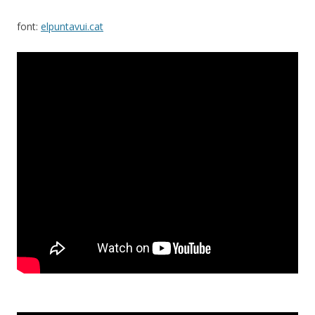
font:
elpuntavui.cat