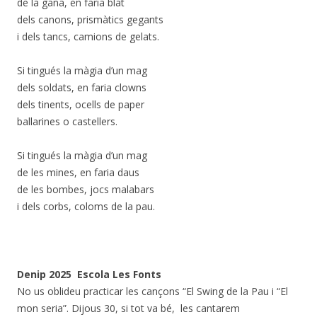
de la gana, en faria blat
dels canons, prismàtics gegants
i dels tancs, camions de gelats.
Si tingués la màgia d’un mag
dels soldats, en faria clowns
dels tinents, ocells de paper
ballarines o castellers.
Si tingués la màgia d’un mag
de les mines, en faria daus
de les bombes, jocs malabars
i dels corbs, coloms de la pau.
Denip 2025 Escola Les Fonts
No us oblideu practicar les cançons “El Swing de la Pau i “El
mon seria”. Dijous 30, si tot va bé, les cantarem