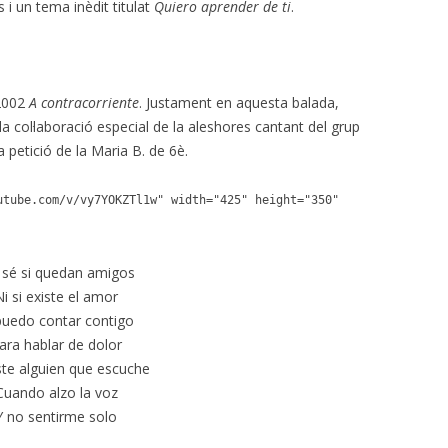
 i un tema inèdit titulat
Quiero aprender de ti
.
 2002
A
contracorriente
. Justament en aquesta balada,
 col·laboració especial de la aleshores cantant del grup
petició de la Maria B. de 6è.
utube.com/v/vy7YOKZTl1w" width="425" height="350"
sé si quedan amigos
Ni si existe el amor
puedo contar contigo
ara hablar de dolor
iste alguien que escuche
Cuando alzo la voz
Y no sentirme solo