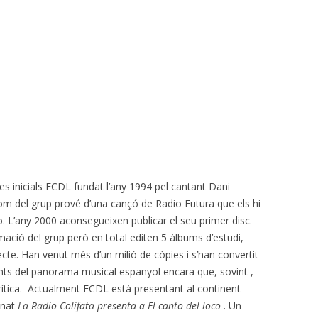
 inicials ECDL fundat l’any 1994 pel cantant Dani
 nom del grup prové d’una cançó de Radio Futura que els hi
o. L’any 2000 aconsegueixen publicar el seu primer disc.
mació del grup però en total editen 5 àlbums d’estudi,
recte. Han venut més d’un milió de còpies
i s’han convertit
ts del panorama musical espanyol encara que, sovint ,
rítica. Actualment ECDL està presentant al continent
nat
La Radio Coli
fata presenta a El canto del loco
. Un