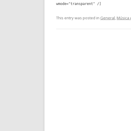
wmode="transparent" /]
This entry was posted in
General
,
Música 