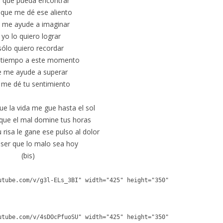
o que pueda encontrar
 que me dé ese aliento
 me ayude a imaginar
 yo lo quiero lograr
sólo quiero recordar
e tiempo a este momento
 me ayude a superar
me dé tu sentimiento
ue la vida me gue hasta el sol
que el mal domine tus horas
 risa le gane ese pulso al dolor
ser que lo malo sea hoy
(bis)
utube.com/v/g3l-ELs_3BI" width="425" height="350"
utube.com/v/4sDOcPfuoSU" width="425" height="350"