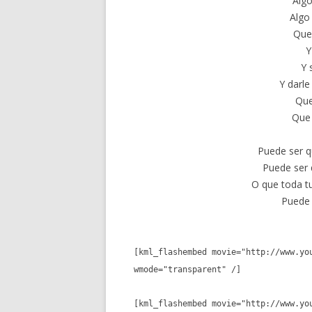
Alg
Algo
Que
Y
Y 
Y darl
Que
Que 
Puede ser q
Puede ser 
O que toda tu
Puede 
[kml_flashembed movie="http://www.yo
wmode="transparent" /]
[kml_flashembed movie="http://www.yo