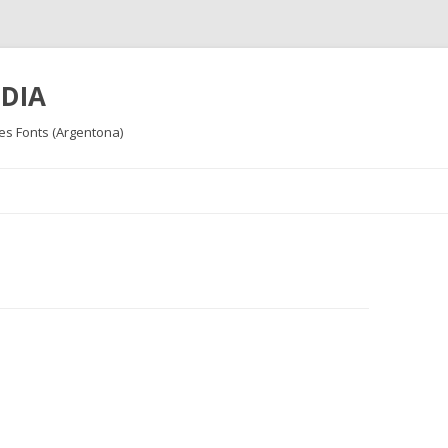
DIA
Les Fonts (Argentona)
Skip
to
content