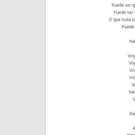
Puede ser q
Puede ser 
O que toda tu
Puede 
Nac
Voy
Vo
Vo
Vo
V
Va
Nac
A