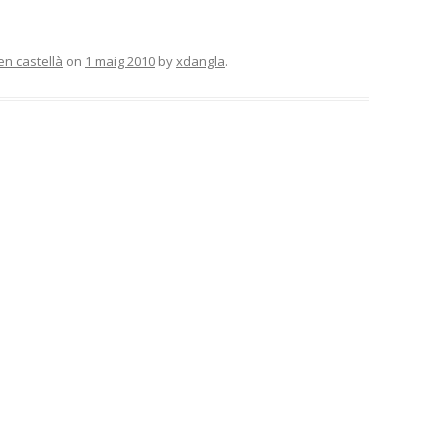
en castellà
on
1 maig 2010
by
xdangla
.