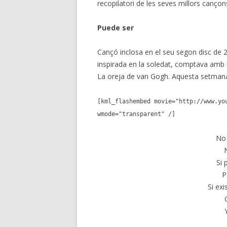
recopilatori de les seves millors cançons
Puede ser
Cançó inclosa en el seu segon disc de
inspirada en la soledat,
comptava amb la
La oreja de van Gogh. Aquesta setmana 
[kml_flashembed movie="http://www.yo
wmode="transparent" /]
No 
Si 
P
Si ex