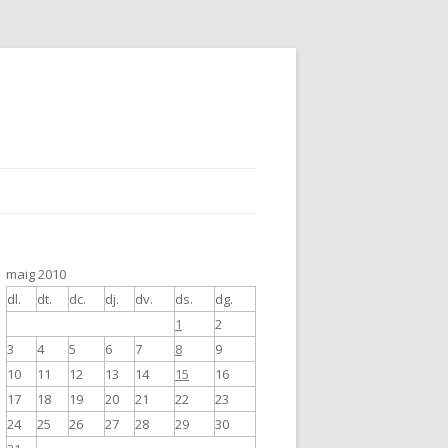
maig 2010
dl.
dt.
dc.
dj.
dv.
ds.
dg.
1
2
3
4
5
6
7
8
9
10
11
12
13
14
15
16
17
18
19
20
21
22
23
24
25
26
27
28
29
30