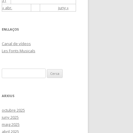
31
« abr.
juny »
ENLLAÇOS
Canal de vídeos
Les Fonts Musicals
C
e
r
c
ARXIUS
a
:
octubre 2025
juny 2025
maig 2025
abril 2025