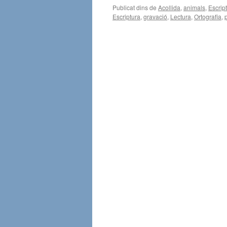
Publicat dins de
Acollida
,
animals
,
Escrip
Escriptura
,
gravació
,
Lectura
,
Ortografia
,