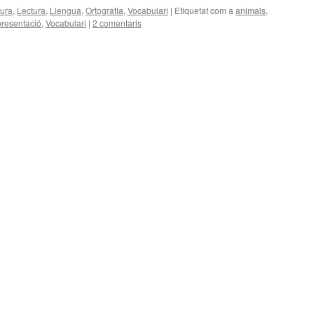
tura
,
Lectura
,
Llengua
,
Ortografia
,
Vocabulari
|
Etiquetat com a
animals
,
presentació
,
Vocabulari
|
2 comentaris