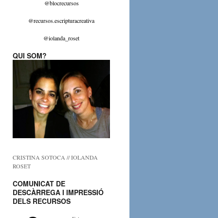
@blocrecursos
@recursos.escripturacreativa
@iolanda_roset
QUI SOM?
CRISTINA SOTOCA // IOLANDA
ROSET
COMUNICAT DE
DESCÀRREGA I IMPRESSIÓ
DELS RECURSOS