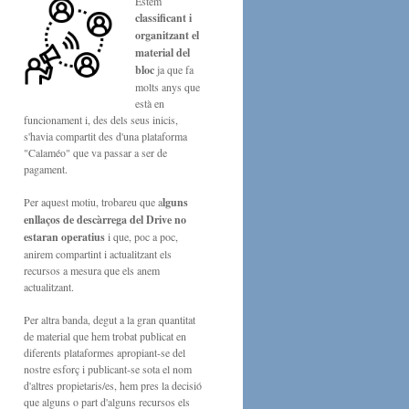
Estem
classificant i
organitzant el
material del
bloc
ja que fa
molts anys que
està en
funcionament i, des dels seus inicis,
s'havia compartit des d'una plataforma
"Calaméo" que va passar a ser de
pagament.
Per aquest motiu, trobareu que a
lguns
enllaços de descàrrega del Drive no
estaran operatius
i que, poc a poc,
anirem compartint i actualitzant els
recursos a mesura que els anem
actualitzant.
Per altra banda, degut a la gran quantitat
de material que hem trobat publicat en
diferents plataformes apropiant-se del
nostre esforç i publicant-se sota el nom
d'altres propietaris/es, hem pres la decisió
que alguns o part d'alguns recursos els