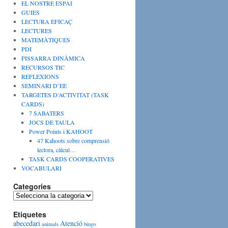
EL NOSTRE ESPAI
GUIES
LECTURA EFICAÇ
LECTURES
MATEMÀTIQUES
PDI
PISSARRA DINÀMICA
RECURSOS TIC
REFLEXIONS
SEMINARI D’EE
TARGETES D’ACTIVITAT (TASK
CARDS)
7 SABATERS
JOCS DE TAULA
Power Points i KAHOOT
47 Kahoots sobre comprensió
lectora, càlcul…
TASK CARDS COOPERATIVES
VOCABULARI
Categories
C
a
Etiquetes
t
abecedari
Atenció
e
animals
bingo