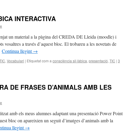
BICA INTERACTIVA
ee
t un material a la pàgina del CREDA DE Lleida (moodle) i
s vosaltres a través d’aquest bloc. El trobareu a les novetats de
…
Continua llegint
→
TIC
,
Vocabulari
|
Etiquetat com a
consciència sil·làbica
,
presentació
,
TIC
|
3
RA DE FRASES D’ANIMALS AMB LES
ee
alitzat amb els meus alumnes adaptant una presentació Power Point
quest bloc on apareixien un seguit d’imatges d’animals amb la
tinua llegint
→