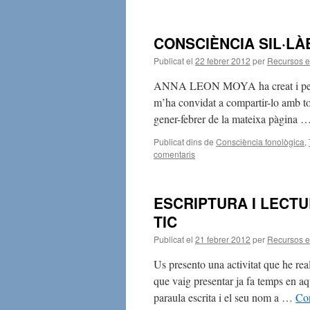
CONSCIÈNCIA SIL·LÀ
Publicat el
22 febrer 2012
per
Recursos 
ANNA LEON MOYA ha creat i penja
m’ha convidat a compartir-lo amb tot
gener-febrer de la mateixa pàgina 
Publicat dins de
Consciència fonològica
,
comentaris
ESCRIPTURA I LECTU
TIC
Publicat el
21 febrer 2012
per
Recursos 
Us presento una activitat que he re
que vaig presentar ja fa temps en a
paraula escrita i el seu nom a …
Con