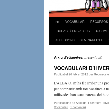
Inici
VOCABULARI
RECURSOS 
Vés
EDUCACIÓ EN VALORS
DOCUME
al
REFLEXIONS
SEMINARI D’EE
contingut
presentació
Arxiu d'etiquetes:
VOCABULARI D’HIVE
Publicat el
26 febrer 2012
per
Recursos 
L’ALBA O. m’ha fet arribar una prese
per compartir amb tots vosaltres a t
utilitzades han estat extretes del 
Publicat dins de
Acollida
,
Escriptura
,
Hive
Vocabulari
|
1 comentari