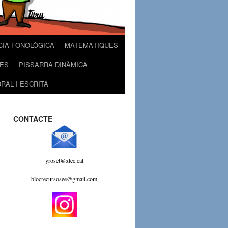
CIA FONOLÒGICA
MATEMÀTIQUES
ES
PISSARRA DINÀMICA
RAL I ESCRITA
CONTACTE
yroset@xtec.cat
blocrecursosee@gmail.com