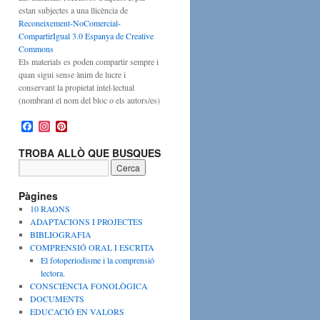
estan subjectes a una llicència de
Reconeixement-NoComercial-
CompartirIgual 3.0 Espanya de Creative
Commons
Els materials es poden compartir sempre i
quan sigui sense ànim de lucre i
conservant la propietat intel·lectual
(nombrant el nom del bloc o els autors/es)
F
I
P
a
n
i
c
s
n
TROBA ALLÒ QUE BUSQUES
e
t
t
b
a
e
o
g
r
o
r
e
Pàgines
k
a
s
10 RAONS
m
t
ADAPTACIONS I PROJECTES
BIBLIOGRAFIA
COMPRENSIÓ ORAL I ESCRITA
El fotoperiodisme i la comprensió
lectora.
CONSCIÈNCIA FONOLÒGICA
DOCUMENTS
EDUCACIÓ EN VALORS