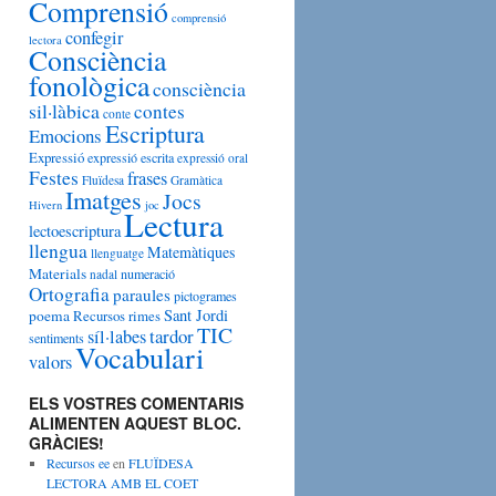
Comprensió
g
comprensió
o
confegir
lectora
r
Consciència
i
fonològica
consciència
e
sil·làbica
contes
s
conte
Escriptura
Emocions
Expressió
expressió escrita
expressió oral
Festes
frases
Fluïdesa
Gramàtica
Imatges
Jocs
Hivern
joc
Lectura
lectoescriptura
llengua
Matemàtiques
llenguatge
Materials
numeració
nadal
Ortografia
paraules
pictogrames
Sant Jordi
poema
Recursos
rimes
TIC
tardor
síl·labes
sentiments
Vocabulari
valors
ELS VOSTRES COMENTARIS
ALIMENTEN AQUEST BLOC.
GRÀCIES!
Recursos ee
en
FLUÏDESA
LECTORA AMB EL COET