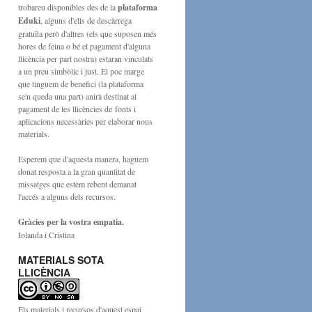
trobareu disponibles des de la
plataforma
Eduki
, alguns d'ells de descàrrega
gratuïta però d'altres (els que suposen més
hores de feina o bé el pagament d'alguna
llicència per part nostra) estaran vinculats
a un preu simbòlic i just. El poc marge
que tinguem de benefici (la plataforma
se'n queda una part) anirà destinat al
pagament de les llicències de fonts i
aplicacions necessàries per elaborar nous
materials.
Esperem que d'aquesta manera, haguem
donat resposta a la gran quantitat de
missatges que estem rebent demanat
l'accés a alguns dels recursos.
Gràcies per la vostra empatia.
Iolanda i Cristina
MATERIALS SOTA
LLICÈNCIA
Els materials i recursos d'aquest espai