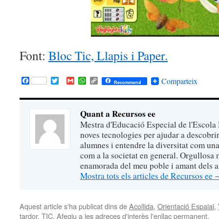
Font:
Bloc Tic, Llapis i Paper.
Facebook
Twitter
Gmail
WhatsApp
Copy
Comparteix
Recommend
Link
Quant a Recursos ee
Mestra d'Educació Especial de l'Escola 
noves tecnologies per ajudar a descobrir 
alumnes i entendre la diversitat com una 
com a la societat en general. Orgullosa 
enamorada del meu poble i amant dels an
Mostra tots els articles de Recursos ee
Aquest article s'ha publicat dins de
Acollida
,
Orientació Espaial
,
tardor
,
TIC
. Afegiu a les adreces d'interès l'
enllaç permanent
.