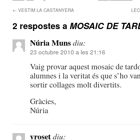
←
VESTIM LA CASTANYERA
LEC
2 respostes a
MOSAIC DE TA
Núria Muns
diu:
23 octubre 2010 a les 21:16
Vaig provar aquest mosaic de tard
alumnes i la veritat és que s’ho va
sortir collages molt divertits.
Gràcies,
Núria
yroset
diu: