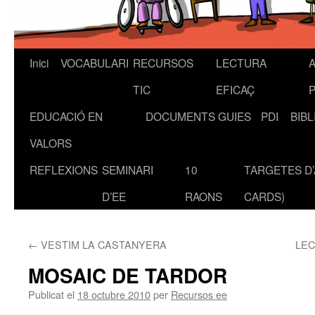
Inici
VOCABULARI
RECURSOS
LECTURA
A
Vés
TIC
EFICAÇ
al
EDUCACIÓ EN
DOCUMENTS
GUIES
PDI
BIB
contingut
VALORS
REFLEXIONS
SEMINARI
10
TARGETES D’
D’EE
RAONS
CARDS)
←
VESTIM LA CASTANYERA
LEC
MOSAIC DE TARDOR
Publicat el
18 octubre 2010
per
Recursos ee