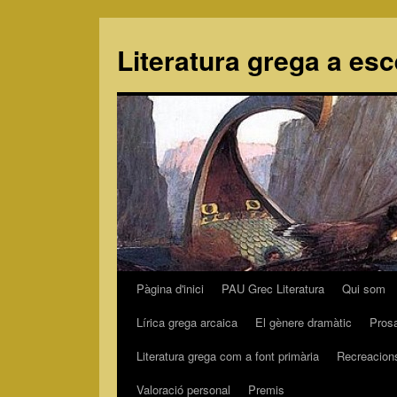
Literatura grega a es
Pàgina d'inici
PAU Grec Literatura
Qui som
Vés
Lírica grega arcaica
El gènere dramàtic
Pros
al
Literatura grega com a font primària
Recreacion
contingut
Valoració personal
Premis