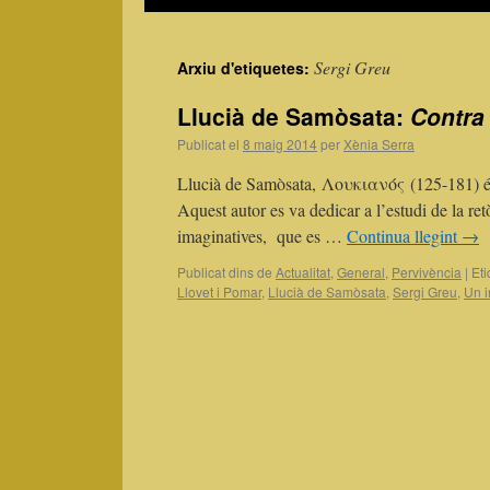
Sergi Greu
Arxiu d'etiquetes:
Llucià de Samòsata:
Contra
Publicat el
8 maig 2014
per
Xènia Serra
Llucià de Samòsata, Λουκιανός (125-181) és u
Aquest autor es va dedicar a l’estudi de la retòr
imaginatives, que es …
Continua llegint
→
Publicat dins de
Actualitat
,
General
,
Pervivència
|
Eti
Llovet i Pomar
,
Llucià de Samòsata
,
Sergi Greu
,
Un i