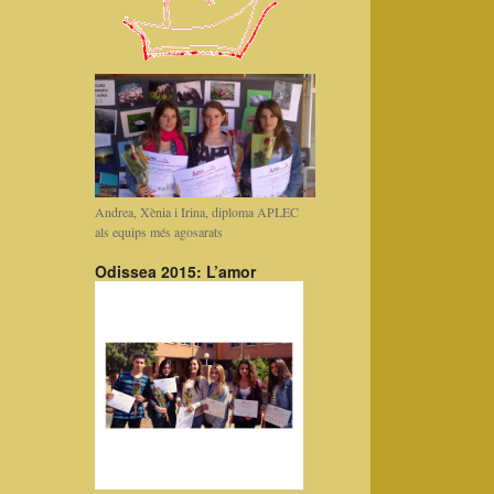
Andrea, Xènia i Irina, diploma APLEC
als equips més agosarats
Odissea 2015: L’amor