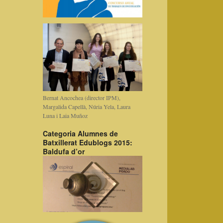
Bernat Ancochea (director IPM),
Margalida Capellà, Núria Yela, Laura
Luna i Laia Muñoz
Categoria Alumnes de
Batxillerat Edublogs 2015:
Baldufa d’or