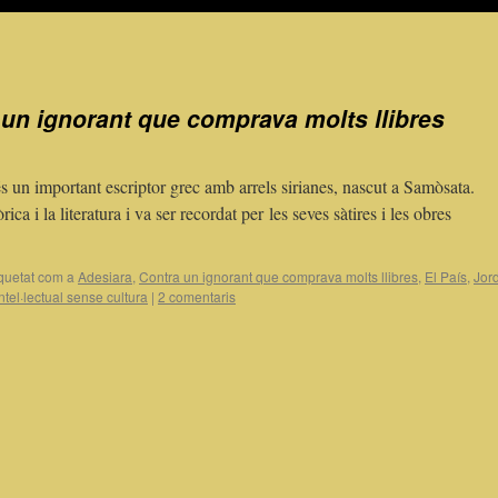
 un ignorant que comprava molts llibres
n important escriptor grec amb arrels sirianes, nascut a Samòsata.
ica i la literatura i va ser recordat per les seves sàtires i les obres
quetat com a
Adesiara
,
Contra un ignorant que comprava molts llibres
,
El País
,
Jord
ntel·lectual sense cultura
|
2 comentaris