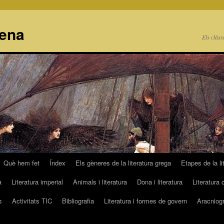
cena
Els clàss
Què hem fet
Índex
Els gèneres de la literatura grega
Etapes de la li
a
Literatura imperial
Animals i literatura
Dona i literatura
Literatura 
s
Activitats TIC
Bibliografia
Literatura i formes de govern
Aracniogr