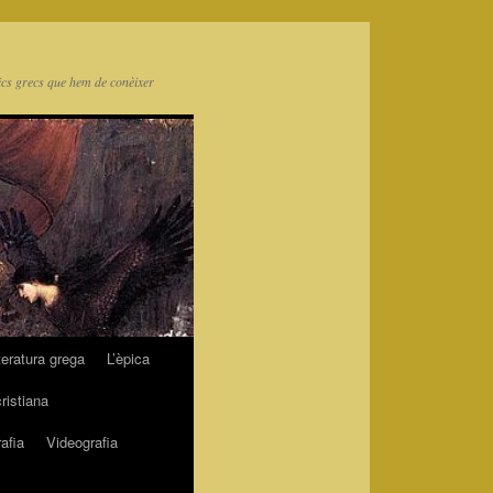
ics grecs que hem de conèixer
teratura grega
L’èpica
cristiana
afia
Videografia