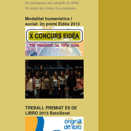
Els participants més intrèpids de l'IPM:
Els ungits per Atena i Les espartanes
Modalitat humanística i
social: 2n premi Eidéa 2013
TREBALL PREMIAT ES DE
LIBRO 2013 Batxillerat