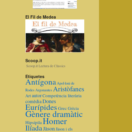
El Fil de Medea
Scoop.it
Scoop.it Lectura de Clàssics
Etiquetes
Antígona
Apol·loni de
Aristòfanes
Rodes
Argonautes
autor
Competència literària
Art
Dones
comèdia
Eurípides
Grec
Grècia
Gènere dramàtic
Homer
Hipsípila
Ilíada
Jàson
Jàson i els