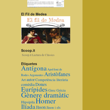
El Fil de Medea
Scoop.it
Scoop.it Lectura de Clàssics
Etiquetes
Antígona
Apol·loni de
Aristòfanes
Rodes
Argonautes
autor
Competència literària
Art
Dones
comèdia
Eurípides
Grec
Grècia
Gènere dramàtic
Homer
Hipsípila
Ilíada
Jàson
Jàson i els