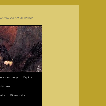
ics grecs que hem de conèixer
teratura grega
L’èpica
cristiana
afia
Videografia