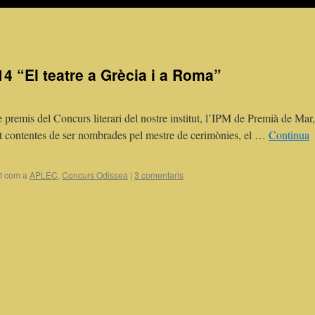
 “El teatre a Grècia i a Roma”
e premis del Concurs literari del nostre institut, l’IPM de Premià de Mar,
t contentes de ser nombrades pel mestre de cerimònies, el …
Continua
t com a
APLEC
,
Concurs Odissea
|
3 comentaris