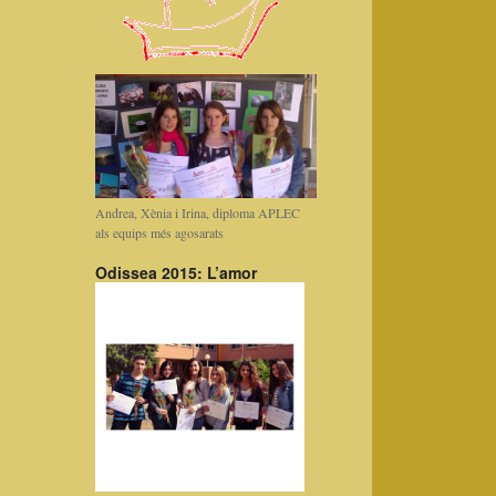
Andrea, Xènia i Irina, diploma APLEC
als equips més agosarats
Odissea 2015: L’amor