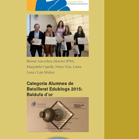
Bernat Ancochea (director IPM),
Margalida Capellà, Núria Yela, Laura
Luna i Laia Muñoz
Categoria Alumnes de
Batxillerat Edublogs 2015:
Baldufa d’or