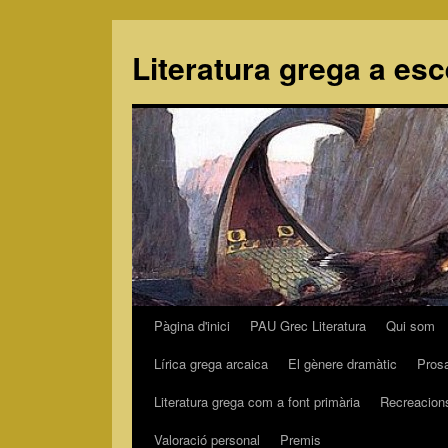
Literatura grega a es
Pàgina d'inici
PAU Grec Literatura
Qui som
Vés
Lírica grega arcaica
El gènere dramàtic
Pros
al
Literatura grega com a font primària
Recreacion
contingut
Valoració personal
Premis