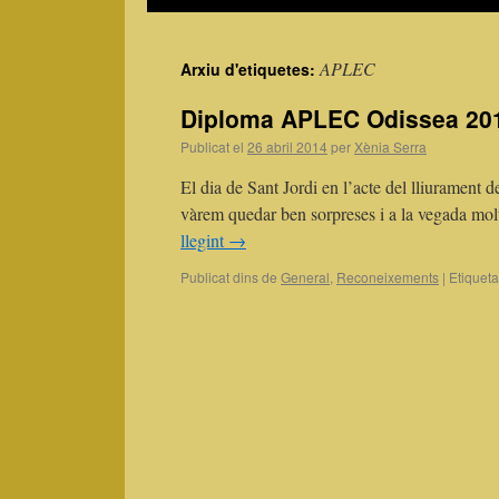
APLEC
Arxiu d'etiquetes:
Diploma APLEC Odissea 2014
Publicat el
26 abril 2014
per
Xènia Serra
El dia de Sant Jordi en l’acte del lliurament d
vàrem quedar ben sorpreses i a la vegada mol
llegint
→
Publicat dins de
General
,
Reconeixements
|
Etiqueta