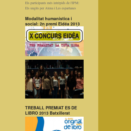
Els participants més intrèpids de l'IPM:
Els ungits per Atena i Les espartanes
Modalitat humanística i
social: 2n premi Eidéa 2013
TREBALL PREMIAT ES DE
LIBRO 2013 Batxillerat