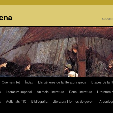
cena
Els clàss
Què hem fet
Índex
Els gèneres de la literatura grega
Etapes de la li
a
Literatura imperial
Animals i literatura
Dona i literatura
Literatura 
s
Activitats TIC
Bibliografia
Literatura i formes de govern
Aracniogr