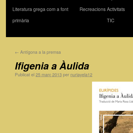
Literatura grega com a font
Recreacions
Activitats
primària
TIC
←
Antígona a la premsa
Ifigenia a Àulida
Publicat el
25 març 2013
per
nuriayela12