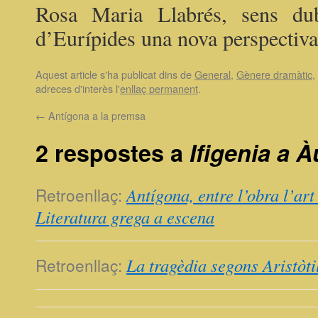
Rosa Maria Llabrés, sens dub
d’Eurípides una nova perspectiva
Aquest article s'ha publicat dins de
General
,
Gènere dramàtic
,
adreces d'interès l'
enllaç permanent
.
←
Antígona a la premsa
2 respostes a
Ifigenia a À
Retroenllaç:
Antígona, entre l’obra l’art
Literatura grega a escena
Retroenllaç:
La tragèdia segons Aristòti