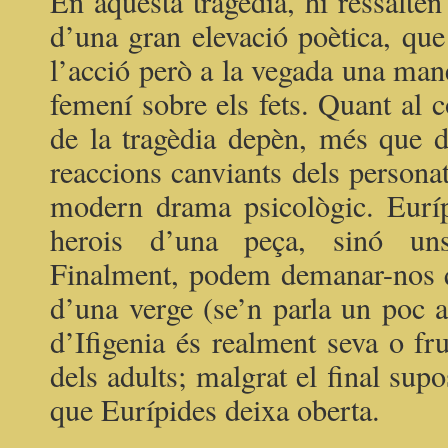
En aquesta tragèdia, hi ressalten
d’una gran elevació poètica, qu
l’acció però a la vegada una maner
femení sobre els fets. Quant al c
de la tragèdia depèn, més que d
reaccions canviants dels persona
modern drama psicològic. Euríp
herois d’una peça, sinó un
Finalment, podem demanar-nos qui
d’una verge (se’n parla un poc a 
d’Ifigenia és realment seva o fr
dels adults; malgrat el final sup
que Eurípides deixa oberta.