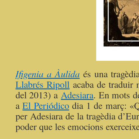
Ifigenia a Àulida
és una tragèdi
Llabrés Ripoll
acaba de traduir m
del 2013) a
Adesiara
. En mots d
a
El Periódico
dia 1 de març: «Qu
per Adesiara de la tragèdia d’Eu
poder que les emocions exerceixe