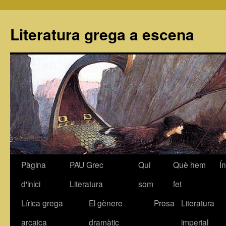
Literatura grega a escena
Pàgina
PAU Grec
Qui
Què hem
Í
Vés
d'inici
Literatura
som
fet
al
Lírica grega
El gènere
Prosa
Literatura
contingut
arcaica
dramàtic
imperial