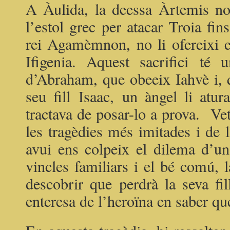
A Àulida, la deessa Àrtemis no
l’estol grec per atacar Troia fin
rei Agamèmnon, no li ofereixi en
Ifigenia. Aquest sacrifici té 
d’Abraham, que obeeix Iahvè i, 
seu fill Isaac, un àngel li atur
tractava de posar-lo a prova. Ve
les tragèdies més imitades i de ll
avui ens colpeix el dilema d’un 
vincles familiars i el bé comú,
descobrir que perdrà la seva fil
enteresa de l’heroïna en saber qu