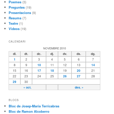
Poemes
(3)
Preguntes
(19)
Presentacions
(9)
Resums
(7)
Teatre
(1)
Vídeos
(19)
CALENDARI
NOVEMBRE 2010
dl.
dt.
dc.
dj.
dv.
ds.
dg.
1
2
3
4
5
6
7
8
9
10
11
12
13
14
15
16
17
18
19
20
21
22
23
24
25
26
27
28
29
30
« oct.
des. »
BLOCS
Bloc de Josep-Maria Terricabras
Bloc de Ramon Alcoberro