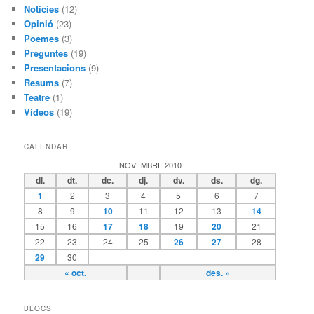
Notícies
(12)
Opinió
(23)
Poemes
(3)
Preguntes
(19)
Presentacions
(9)
Resums
(7)
Teatre
(1)
Vídeos
(19)
CALENDARI
NOVEMBRE 2010
dl.
dt.
dc.
dj.
dv.
ds.
dg.
1
2
3
4
5
6
7
8
9
10
11
12
13
14
15
16
17
18
19
20
21
22
23
24
25
26
27
28
29
30
« oct.
des. »
BLOCS