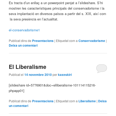
Es tracta d’un enllaç a un powerpoint penjat a l’slideshare. S’hi
mostren les característiques principals del conservadorisme i la
seva implantació en diversos països a partir del s. XIX, així com
la seva presència en l’actualitat.
el-conservadorisme1
Publicat dins de
Presentacions
|
Etiquetat com a
Conservadorisme
|
Deixa un comentari
El Liberalisme
Publicat el
14 novembre 2010
per
kaxeskiri
[slideshare id=5776901&doc=elliberalisme-101114115216-
phpapp01]
Publicat dins de
Presentacions
|
Etiquetat com a
Liberalisme
|
Deixa
un comentari