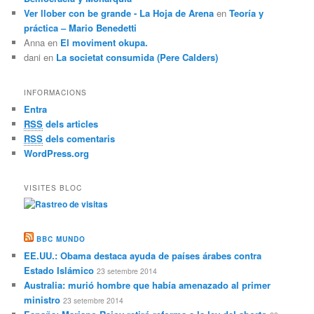
Ver llober con be grande - La Hoja de Arena
en
Teoría y
práctica – Mario Benedetti
Anna
en
El moviment okupa.
dani
en
La societat consumida (Pere Calders)
INFORMACIONS
Entra
RSS
dels articles
RSS
dels comentaris
WordPress.org
VISITES BLOC
BBC MUNDO
EE.UU.: Obama destaca ayuda de países árabes contra
Estado Islámico
23 setembre 2014
Australia: murió hombre que había amenazado al primer
ministro
23 setembre 2014