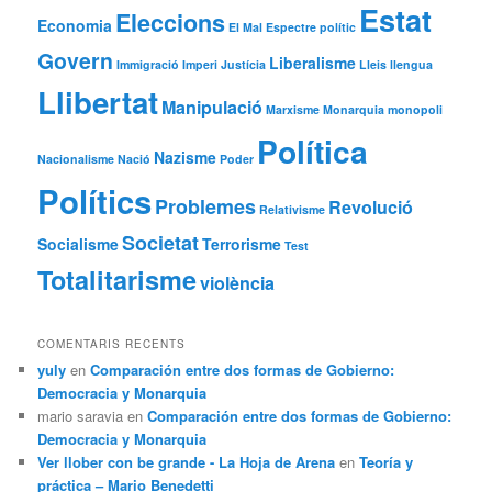
Estat
Eleccions
Economia
El Mal
Espectre polític
Govern
Liberalisme
Immigració
Imperi
Justícia
Lleis
llengua
Llibertat
Manipulació
Marxisme
Monarquia
monopoli
Política
Nazisme
Nacionalisme
Nació
Poder
Polítics
Problemes
Revolució
Relativisme
Societat
Socialisme
Terrorisme
Test
Totalitarisme
violència
COMENTARIS RECENTS
yuly
en
Comparación entre dos formas de Gobierno:
Democracia y Monarquia
mario saravia
en
Comparación entre dos formas de Gobierno:
Democracia y Monarquia
Ver llober con be grande - La Hoja de Arena
en
Teoría y
práctica – Mario Benedetti