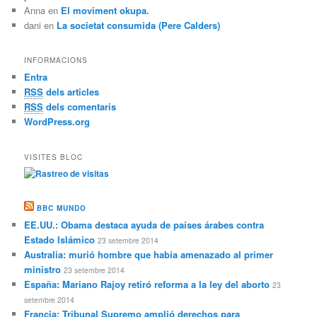
Anna
en
El moviment okupa.
dani
en
La societat consumida (Pere Calders)
INFORMACIONS
Entra
RSS
dels articles
RSS
dels comentaris
WordPress.org
VISITES BLOC
BBC MUNDO
EE.UU.: Obama destaca ayuda de países árabes contra
Estado Islámico
23 setembre 2014
Australia: murió hombre que había amenazado al primer
ministro
23 setembre 2014
España: Mariano Rajoy retiró reforma a la ley del aborto
23
setembre 2014
Francia: Tribunal Supremo amplió derechos para