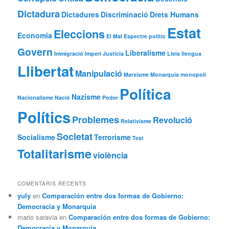
Dictadura
Dictadures
Discriminació
Drets Humans
Estat
Eleccions
Economia
El Mal
Espectre polític
Govern
Liberalisme
Immigració
Imperi
Justícia
Lleis
llengua
Llibertat
Manipulació
Marxisme
Monarquia
monopoli
Política
Nazisme
Nacionalisme
Nació
Poder
Polítics
Problemes
Revolució
Relativisme
Societat
Socialisme
Terrorisme
Test
Totalitarisme
violència
COMENTARIS RECENTS
yuly
en
Comparación entre dos formas de Gobierno:
Democracia y Monarquia
mario saravia
en
Comparación entre dos formas de Gobierno:
Democracia y Monarquia