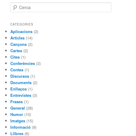
C
e
r
c
CATEGORIES
a
Aplicacions
(2)
Articles
(14)
Cançons
(2)
Cartes
(2)
Cites
(1)
Conferències
(3)
Contes
(1)
Discursos
(1)
Documents
(2)
Enllaços
(1)
Entrevistes
(3)
Frases
(1)
General
(28)
Humor
(10)
Imatges
(15)
Informació
(9)
Llibres
(6)