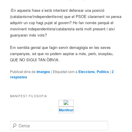
-En aquesta frase s’està intentant defensar una posició
(catalanisme/independentisme) que el PSOE clarament no pensa
adquirir un cop hagi pujat al govern? Ho fan només perquè el
moviment independentista/catalanista està molt present i així
guanyaran més vots?
Em sembla genial que fagin servir demagògia en les seves
campanyes, sé que no podem aspirar a més, però, siusplau,
QUE NO SIGUI TAN ÒBVIA.
Publicat dins de
Imatges
|
Etiquetat com a
Eleccions
,
Polítics
|
2
respostes
MANIFEST FILOSOFIA
Manifest
C
e