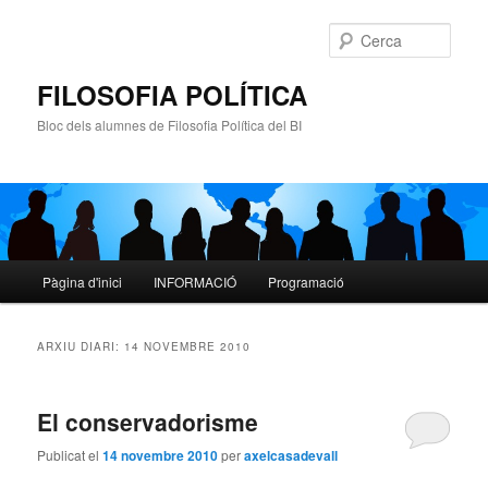
Cerca
FILOSOFIA POLÍTICA
Bloc dels alumnes de Filosofia Política del BI
Menú
Pàgina d'inici
INFORMACIÓ
Programació
Aneu
Aneu
principal
al
al
ARXIU DIARI:
14 NOVEMBRE 2010
contingut
contingut
El conservadorisme
principal
secundari
Publicat el
14 novembre 2010
per
axelcasadevall