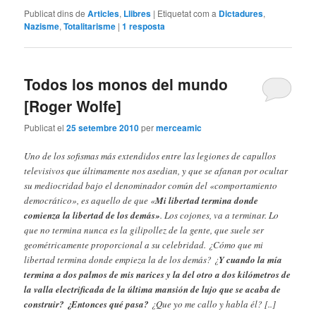
Publicat dins de
Articles
,
Llibres
|
Etiquetat com a
Dictadures
,
Nazisme
,
Totalitarisme
|
1
resposta
Todos los monos del mundo
[Roger Wolfe]
Publicat el
25 setembre 2010
per
merceamic
Uno de los sofismas más extendidos entre las legiones de capullos
televisivos que últimamente nos asedian, y que se afanan por ocultar
su mediocridad bajo el denominador común del «comportamiento
democrático», es aquello de que «
Mi libertad termina donde
comienza la libertad de los demás»
. Los cojones, va a terminar. Lo
que no termina nunca es la gilipollez de la gente, que suele ser
geométricamente proporcional a su celebridad. ¿Cómo que mi
libertad termina donde empieza la de los demás? ¿
Y cuando la mía
termina a dos palmos de mis narices y la del otro a dos kilómetros de
la valla electrificada de la última mansión de lujo que se acaba de
construir? ¿Entonces qué pasa?
¿Que yo me callo y habla él? [..]