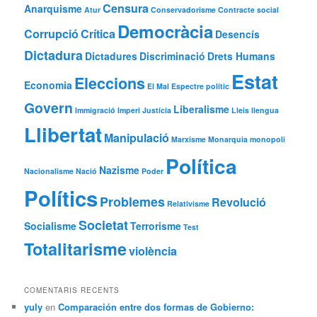
Censura
Anarquisme
Atur
Conservadorisme
Contracte social
Democràcia
Corrupció
Crítica
Desencís
Dictadura
Dictadures
Discriminació
Drets Humans
Estat
Eleccions
Economia
El Mal
Espectre polític
Govern
Liberalisme
Immigració
Imperi
Justícia
Lleis
llengua
Llibertat
Manipulació
Marxisme
Monarquia
monopoli
Política
Nazisme
Nacionalisme
Nació
Poder
Polítics
Problemes
Revolució
Relativisme
Societat
Socialisme
Terrorisme
Test
Totalitarisme
violència
COMENTARIS RECENTS
yuly
en
Comparación entre dos formas de Gobierno: