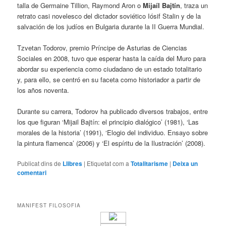
talla de Germaine Tillion, Raymond Aron o
Mijaíl Bajtín
, traza un
retrato casi novelesco del dictador soviético Iósif Stalin y de la
salvación de los judíos en Bulgaria durante la II Guerra Mundial.
Tzvetan Todorov, premio Príncipe de Asturias de Ciencias
Sociales en 2008, tuvo que esperar hasta la caída del Muro para
abordar su experiencia como ciudadano de un estado totalitario
y, para ello, se centró en su faceta como historiador a partir de
los años noventa.
Durante su carrera, Todorov ha publicado diversos trabajos, entre
los que figuran ‘Mijail Bajtín: el principio dialógico’ (1981), ‘Las
morales de la historia’ (1991), ‘Elogio del individuo. Ensayo sobre
la pintura flamenca’ (2006) y ‘El espíritu de la Ilustración’ (2008).
Publicat dins de
Llibres
|
Etiquetat com a
Totalitarisme
|
Deixa un
comentari
MANIFEST FILOSOFIA