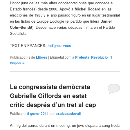
Honor (una de las más altas condecoraciones que concede el
Estado francés) desde 2006. Apoyó a
Michel Rocard
en las
elecciones de 1985 y el año pasado figuró en un lugar testimonial
en las listas de Europe Ecologie (el partido que lidera
Daniel
Cohn-Bendit
). Desde hace varias décadas milita en el Partido
Socialista.
TEXT EN FRANCÈS:
Indignez-vous
Publicat dins de
Llibres
|
Etiquetat com a
Protesta
,
Revolució
|
1
resposta
La congressista demòcrata
Gabrielle Giffords en estat
crític després d’un tret al cap
Publicat el
9 gener 2011
per
axelcasadevall
Al mig del carrer, durant un meeting, un jove dispara a sang freda