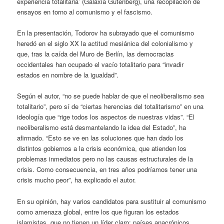
experiencia totalitaria’ (Galaxia Gutenberg), una recopilación de
ensayos en torno al comunismo y el fascismo.
En la presentación, Todorov ha subrayado que el comunismo
heredó en el siglo XX la actitud mesiánica del colonialismo y
que, tras la caída del Muro de Berlín, las democracias
occidentales han ocupado el vacío totalitario para “invadir
estados en nombre de la igualdad”.
Según el autor, “no se puede hablar de que el neoliberalismo sea
totalitario”, pero sí de “ciertas herencias del totalitarismo” en una
ideología que “rige todos los aspectos de nuestras vidas”. “El
neoliberalismo está desmantelando la idea del Estado”, ha
afirmado. “Esto se ve en las soluciones que han dado los
distintos gobiernos a la crisis económica, que atienden los
problemas inmediatos pero no las causas estructurales de la
crisis. Como consecuencia, en tres años podríamos tener una
crisis mucho peor”, ha explicado el autor.
En su opinión, hay varios candidatos para sustituir al comunismo
como amenaza global, entre los que figuran los estados
islamistas, que no tienen un líder claro; países anacrónicos