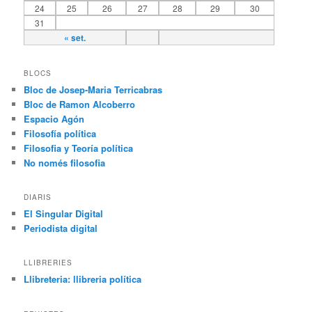
24
25
26
27
28
29
30
31
« set.
BLOCS
Bloc de Josep-Maria Terricabras
Bloc de Ramon Alcoberro
Espacio Agón
Filosofía política
Filosofia y Teoría política
No només filosofia
DIARIS
El Singular Digital
Periodista digital
LLIBRERIES
Llibreteria: llibreria política