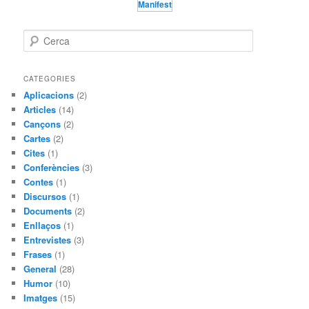
Manifest
C
e
r
c
CATEGORIES
a
Aplicacions
(2)
Articles
(14)
Cançons
(2)
Cartes
(2)
Cites
(1)
Conferències
(3)
Contes
(1)
Discursos
(1)
Documents
(2)
Enllaços
(1)
Entrevistes
(3)
Frases
(1)
General
(28)
Humor
(10)
Imatges
(15)