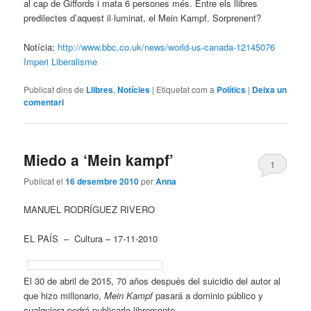
al cap de Giffords i mata 6 persones més. Entre els llibres
predilectes d’aquest il·luminat, el Mein Kampf. Sorprenent?
Notícia:
http://www.bbc.co.uk/news/world-us-canada-12145076
Imperi
Liberalisme
Publicat dins de
Llibres
,
Notícies
|
Etiquetat com a
Polítics
|
Deixa un
comentari
Miedo a ‘Mein kampf’
1
Publicat el
16 desembre 2010
per
Anna
MANUEL RODRÍGUEZ RIVERO
EL PAÍS – Cultura – 17-11-2010
El 30 de abril de 2015, 70 años después del suicidio del autor al
que hizo millonario,
Mein Kampf
pasará a dominio público y
cualquiera podrá publicarlo libremente.