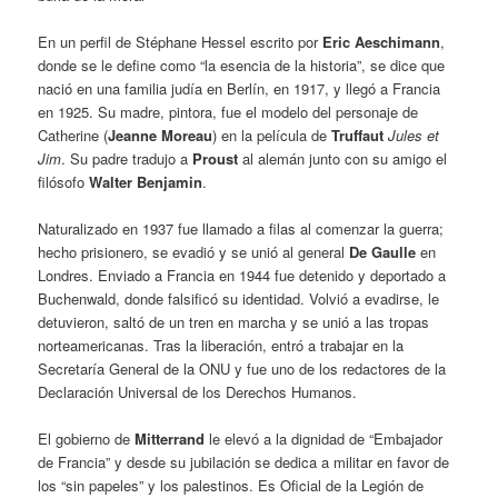
En un perfil de Stéphane Hessel escrito por
Eric Aeschimann
,
donde se le define como “la esencia de la historia”, se dice que
nació en una familia judía en Berlín, en 1917, y llegó a Francia
en 1925. Su madre, pintora, fue el modelo del personaje de
Catherine (
Jeanne Moreau
) en la película de
Truffaut
Jules et
Jim
. Su padre tradujo a
Proust
al alemán junto con su amigo el
filósofo
Walter Benjamin
.
Naturalizado en 1937 fue llamado a filas al comenzar la guerra;
hecho prisionero, se evadió y se unió al general
De Gaulle
en
Londres. Enviado a Francia en 1944 fue detenido y deportado a
Buchenwald, donde falsificó su identidad. Volvió a evadirse, le
detuvieron, saltó de un tren en marcha y se unió a las tropas
norteamericanas. Tras la liberación, entró a trabajar en la
Secretaría General de la ONU y fue uno de los redactores de la
Declaración Universal de los Derechos Humanos.
El gobierno de
Mitterrand
le elevó a la dignidad de “Embajador
de Francia” y desde su jubilación se dedica a militar en favor de
los “sin papeles” y los palestinos. Es Oficial de la Legión de