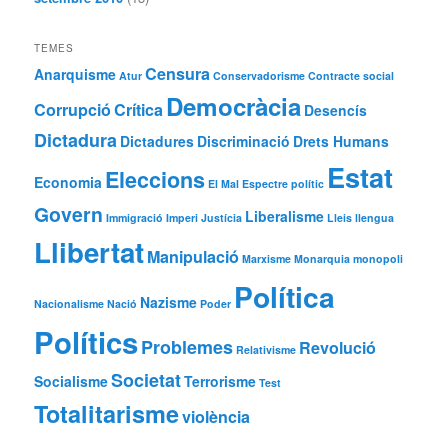
TEMES
Censura
Anarquisme
Atur
Conservadorisme
Contracte social
Democràcia
Corrupció
Crítica
Desencís
Dictadura
Dictadures
Discriminació
Drets Humans
Estat
Eleccions
Economia
El Mal
Espectre polític
Govern
Liberalisme
Immigració
Imperi
Justícia
Lleis
llengua
Llibertat
Manipulació
Marxisme
Monarquia
monopoli
Política
Nazisme
Nacionalisme
Nació
Poder
Polítics
Problemes
Revolució
Relativisme
Societat
Socialisme
Terrorisme
Test
Totalitarisme
violència