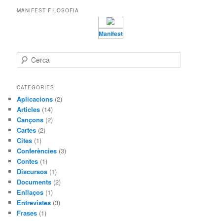
MANIFEST FILOSOFIA
Manifest
C
e
r
c
CATEGORIES
a
Aplicacions
(2)
Articles
(14)
Cançons
(2)
Cartes
(2)
Cites
(1)
Conferències
(3)
Contes
(1)
Discursos
(1)
Documents
(2)
Enllaços
(1)
Entrevistes
(3)
Frases
(1)