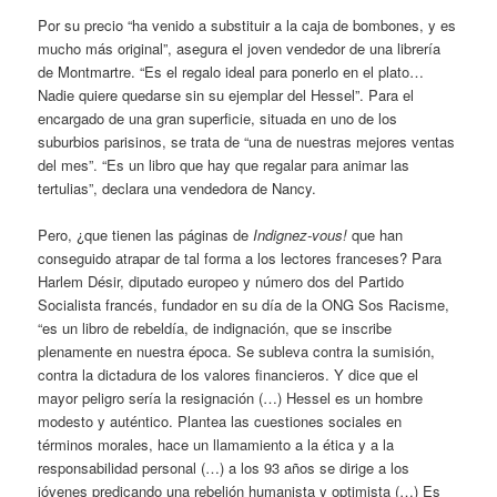
Por su precio “ha venido a substituir a la caja de bombones, y es
mucho más original”, asegura el joven vendedor de una librería
de Montmartre. “Es el regalo ideal para ponerlo en el plato…
Nadie quiere quedarse sin su ejemplar del Hessel”. Para el
encargado de una gran superficie, situada en uno de los
suburbios parisinos, se trata de “una de nuestras mejores ventas
del mes”. “Es un libro que hay que regalar para animar las
tertulias”, declara una vendedora de Nancy.
Pero, ¿que tienen las páginas de
Indignez-vous!
que han
conseguido atrapar de tal forma a los lectores franceses? Para
Harlem Désir, diputado europeo y número dos del Partido
Socialista francés, fundador en su día de la ONG Sos Racisme,
“es un libro de rebeldía, de indignación, que se inscribe
plenamente en nuestra época. Se subleva contra la sumisión,
contra la dictadura de los valores financieros. Y dice que el
mayor peligro sería la resignación (…) Hessel es un hombre
modesto y auténtico. Plantea las cuestiones sociales en
términos morales, hace un llamamiento a la ética y a la
responsabilidad personal (…) a los 93 años se dirige a los
jóvenes predicando una rebelión humanista y optimista (…) Es