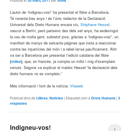
Publicat el
30 març 2011
per
Anna
L’autor de ‘Indigneu-vos!’ ha presentat el llibre a Barcelona.
Té noranta-tres anys i és l’únic redactor de la Declaració
Universal dels Drets Humans encara viu.
Stéphane Hessel
,
nascut a Berlín, però parisenc des dels set anys, ha esdevingut
la veu de molta gent, sobretot jove, gràcies a ‘Indigneu-vos!’, un
manifest de menys de seixanta pàgines que insta a reaccionar
contra les injustícies del món i a rebel·lar-se pacíficament. Ahir
va ser a Barcelona per presentar l’edició catalana del llibre
(
vídeo
)
, que, en francès, ja compta un milió i mig d’exemplars
venuts. Segons va explicar el mateix Hessel “la declaració dels
drets humans no es compleix.”
Més informació i font de la notícia:
Vilaweb
Publicat dins de
Llibres
,
Notícies
|
Etiquetat com a
Drets Humans
|
3
respostes
Indigneu-vos!
1