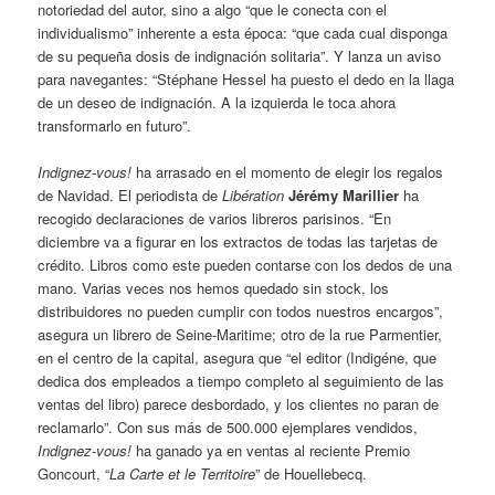
notoriedad del autor, sino a algo “que le conecta con el
individualismo” inherente a esta época: “que cada cual disponga
de su pequeña dosis de indignación solitaria”. Y lanza un aviso
para navegantes: “Stéphane Hessel ha puesto el dedo en la llaga
de un deseo de indignación. A la izquierda le toca ahora
transformarlo en futuro”.
Indignez-vous!
ha arrasado en el momento de elegir los regalos
de Navidad. El periodista de
Libération
Jérémy Marillier
ha
recogido declaraciones de varios libreros parisinos. “En
diciembre va a figurar en los extractos de todas las tarjetas de
crédito. Libros como este pueden contarse con los dedos de una
mano. Varias veces nos hemos quedado sin stock, los
distribuidores no pueden cumplir con todos nuestros encargos”,
asegura un librero de Seine-Maritime; otro de la rue Parmentier,
en el centro de la capital, asegura que “el editor (Indigéne, que
dedica dos empleados a tiempo completo al seguimiento de las
ventas del libro) parece desbordado, y los clientes no paran de
reclamarlo”. Con sus más de 500.000 ejemplares vendidos,
Indignez-vous!
ha ganado ya en ventas al reciente Premio
Goncourt, “
La Carte et le Territoire
” de Houellebecq.