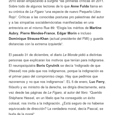
2010 están empezando a surgirle “las primeras críticas en 2011.
Sobre todo de algunos lectores de lo que
Anne Fulda
llama en
su crónica de
Le Figaro
“una especie de nuevo Pequeño Libro
Rojo”. Críticas a las conocidas posturas pro palestinas del autor
y a las simpatías socialdemócratas manifestadas en una
entrevista en el mismo Rue 89: “Elogia los méritos de
Martine
Aubry
,
Pierre Mendes-France
,
Edgar Morin
e incluso
Dominique Strauss-Khan
(actual presidente del FMI) y guarda
distancias con la extrema izquierda”.
El pasado 31 de diciembre, el diario
Le Monde
pidió a distintas
personas que explicaran los motivos que tenían para indignarse.
El neuropsiquiatra
Boris Cyrulnik
se decía “indignado de que
(Hessel) nos pida que nos indignemos, porque la indignación es
el primer paso del compromiso ciego. Hay que pedirnos que
razonemos y no que nos indignemos”. EL 5 de enero,
Luc Ferry
,
filósofo y ex ministro de la derecha, se dirigía directamente, esta
vez desde las páginas de
Le Figaro,
al autor del libro: “Querido
Stéphane Hessel, en un libelo que ha conseguido un éxito
colosal, nos invita a la indignación. ¿Está seguro de no haberse
equivocado de dirección? La verdadera moral, decía Pascal, se
burla de la moral”