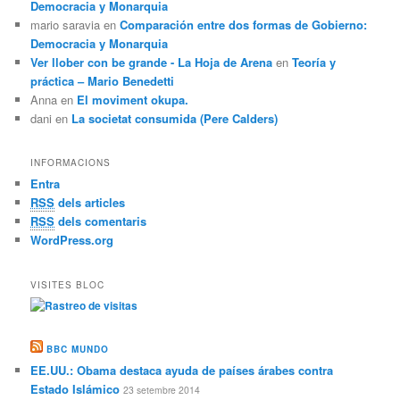
Democracia y Monarquia
mario saravia
en
Comparación entre dos formas de Gobierno:
Democracia y Monarquia
Ver llober con be grande - La Hoja de Arena
en
Teoría y
práctica – Mario Benedetti
Anna
en
El moviment okupa.
dani
en
La societat consumida (Pere Calders)
INFORMACIONS
Entra
RSS
dels articles
RSS
dels comentaris
WordPress.org
VISITES BLOC
BBC MUNDO
EE.UU.: Obama destaca ayuda de países árabes contra
Estado Islámico
23 setembre 2014