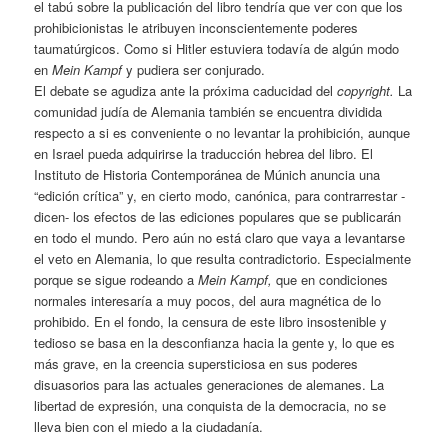
el tabú sobre la publicación del libro tendría que ver con que los
prohibicionistas le atribuyen inconscientemente poderes
taumatúrgicos. Como si Hitler estuviera todavía de algún modo
en
Mein Kampf
y pudiera ser conjurado.
El debate se agudiza ante la próxima caducidad del
copyright.
La
comunidad judía de Alemania también se encuentra dividida
respecto a si es conveniente o no levantar la prohibición, aunque
en Israel pueda adquirirse la traducción hebrea del libro. El
Instituto de Historia Contemporánea de Múnich anuncia una
“edición crítica” y, en cierto modo, canónica, para contrarrestar -
dicen- los efectos de las ediciones populares que se publicarán
en todo el mundo. Pero aún no está claro que vaya a levantarse
el veto en Alemania, lo que resulta contradictorio. Especialmente
porque se sigue rodeando a
Mein Kampf,
que en condiciones
normales interesaría a muy pocos, del aura magnética de lo
prohibido. En el fondo, la censura de este libro insostenible y
tedioso se basa en la desconfianza hacia la gente y, lo que es
más grave, en la creencia supersticiosa en sus poderes
disuasorios para las actuales generaciones de alemanes. La
libertad de expresión, una conquista de la democracia, no se
lleva bien con el miedo a la ciudadanía.