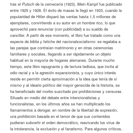
tras el
Putsch
de la cervecería (1923),
Mein Kampf
fue publicado
entre 1925 y 1926. El éxito de masas le llegó en 1933, cuando la
popularidad de Hitler disparó las ventas hasta 1,5 millones de
ejemplares, convirtiendo a su autor en un hombre rico, lo que
aprovechó para renunciar (con publicidad) a su sueldo de
canciller. A partir de ese momento, el libro fue tratado como una
especie de
biblia
y fetiche del nacionalsocialismo: se regalaba a
las parejas que contraían matrimonio y en otras ceremonias
familiares y sociales, llegando a ser rápidamente un objeto
habitual en la mayoría de hogares alemanes. Durante mucho
tiempo, este libro repugnante y de lectura tediosa, que incita al
odio racial y a la agresión expansionista, y cuyo único interés
reside en permitir cierta aproximación a la idea que tenía de sí
mismo y al ideario político del mayor genocida de la historia, se
ha beneficiado del morbo suscitado por prohibiciones y censuras.
Situado en medio del debate entre intencionalistas y
funcionalistas, en los últimos años se han multiplicado los
llamamientos a derogar, en nombre de la libertad de expresión,
una prohibición basada en el temor de que sus contenidos
pudieran subvertir el orden democrático, reavivando los virus de
la intolerancia, la exclusión y el fanatismo. Para algunos críticos,