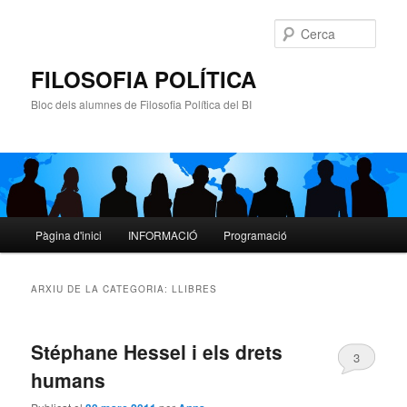
Cerca
FILOSOFIA POLÍTICA
Bloc dels alumnes de Filosofia Política del BI
Menú
Pàgina d'inici
INFORMACIÓ
Programació
Aneu
Aneu
principal
al
al
ARXIU DE LA CATEGORIA:
LLIBRES
contingut
contingut
Stéphane Hessel i els drets
principal
secundari
3
humans