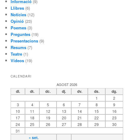
Informació
(9)
Llibres
(6)
Notícies
(12)
Opinió
(23)
Poemes
(3)
Preguntes
(19)
Presentacions
(9)
Resums
(7)
Teatre
(1)
Vídeos
(19)
CALENDARI
AGOST 2026
dl.
dt.
dc.
dj.
dv.
ds.
dg.
1
2
3
4
5
6
7
8
9
10
11
12
13
14
15
16
17
18
19
20
21
22
23
24
25
26
27
28
29
30
31
« set.