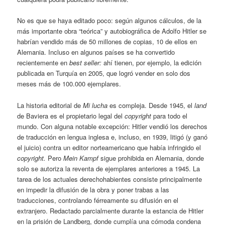
No es que se haya editado poco: según algunos cálculos, de la
más importante obra “teórica” y autobiográfica de Adolfo Hitler se
habrían vendido más de 50 millones de copias, 10 de ellos en
Alemania. Incluso en algunos países se ha convertido
recientemente en
best seller:
ahí tienen, por ejemplo, la edición
publicada en Turquía en 2005, que logró vender en solo dos
meses más de 100.000 ejemplares.
La historia editorial de
Mi lucha
es compleja. Desde 1945, el
land
de Baviera es el propietario legal del
copyright
para todo el
mundo. Con alguna notable excepción: Hitler vendió los derechos
de traducción en lengua inglesa e, incluso, en 1939, litigó (y ganó
el juicio) contra un editor norteamericano que había infringido el
copyright.
Pero
Mein Kampf
sigue prohibida en Alemania, donde
solo se autoriza la reventa de ejemplares anteriores a 1945. La
tarea de los actuales derechohabientes consiste principalmente
en impedir la difusión de la obra y poner trabas a las
traducciones, controlando férreamente su difusión en el
extranjero. Redactado parcialmente durante la estancia de Hitler
en la prisión de Landberg, donde cumplía una cómoda condena