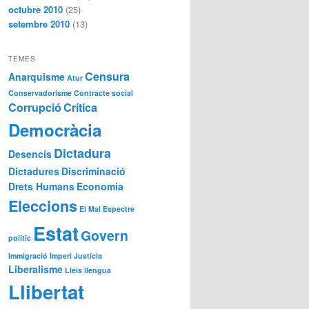
octubre 2010
(25)
setembre 2010
(13)
TEMES
Censura
Anarquisme
Atur
Conservadorisme
Contracte social
Corrupció
Crítica
Democràcia
Dictadura
Desencís
Dictadures
Discriminació
Drets Humans
Economia
Eleccions
El Mal
Espectre
Estat
Govern
polític
Immigració
Imperi
Justícia
Liberalisme
Lleis
llengua
Llibertat