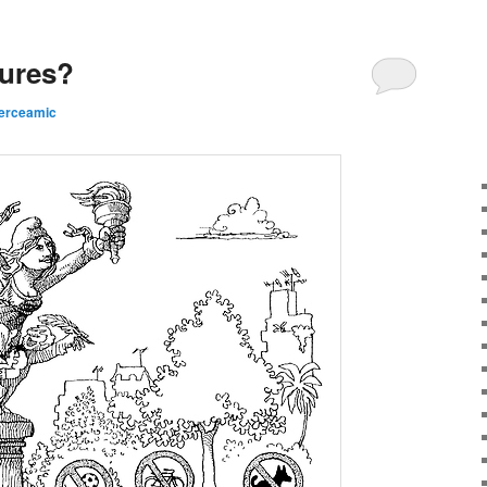
iures?
erceamic