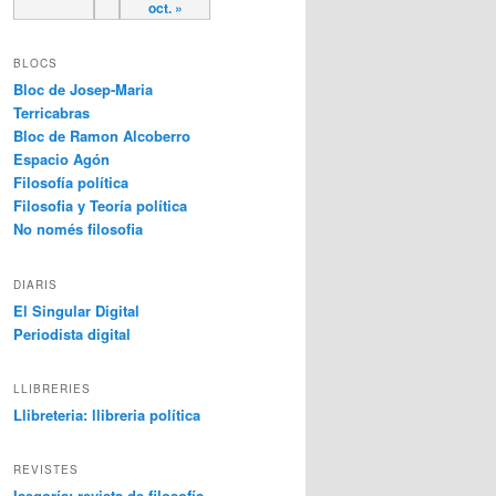
oct. »
BLOCS
Bloc de Josep-Maria
Terricabras
Bloc de Ramon Alcoberro
Espacio Agón
Filosofía política
Filosofia y Teoría política
No només filosofia
DIARIS
El Singular Digital
Periodista digital
LLIBRERIES
Llibreteria: llibreria política
REVISTES
Isegoría: revista de filosofía