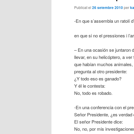
Publicat el
26 setembre 2010
per
ka
-En que s’assembla un ratolí d’
en que si no el pressiones i l’
– En una ocasión se juntaron do
llevar, en su helicóptero, a ve
que habían muchos animales, p
pregunta al otro presidente:
¿Y todo eso es ganado?
Y él le contesta:
No, todo es robado.
-En una conferencia con el pres
Señor Presidente, ¿es verdad 
El señor Presidente dice:
No, no, por mis investigacione