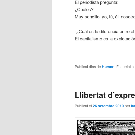
El periodista pregunta:
¿Cuáles?
Muy sencillo, yo, tú, él, nosotr
-¿Cuál es la diferencia entre e
El capitalismo es la explotació
Publicat dins de
Humor
|
Etiquetat c
Llibertat d’expr
Publicat el
26 setembre 2010
per
ka