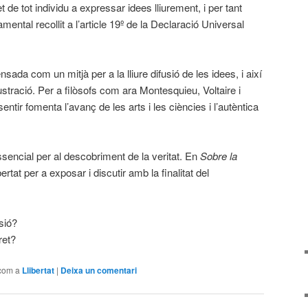
t de tot individu a expressar idees lliurement, i per tant
ental recollit a l’article 19º de la Declaració Universal
nsada com un mitjà per a la lliure difusió de les idees, i així
ustració. Per a filòsofs com ara Montesquieu, Voltaire i
entir fomenta l’avanç de les arts i les ciències i l’autèntica
ssencial per al descobriment de la veritat. En
Sobre la
bertat per a exposar i discutir amb la finalitat del
sió?
ret?
 com a
Llibertat
|
Deixa un comentari