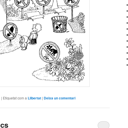
s
|
Etiquetat com a
Llibertat
|
Deixa un comentari
ics