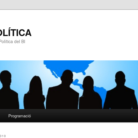
OLÍTICA
olítica del BI
Programació
010