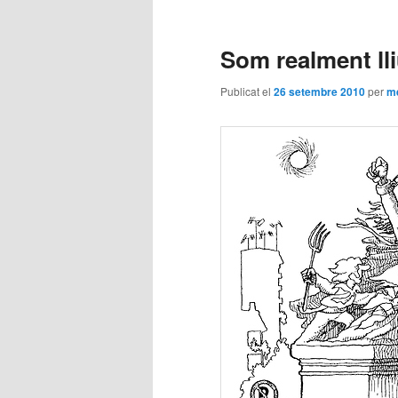
contingut
contingut
Som realment ll
principal
secundari
Publicat el
26 setembre 2010
per
m