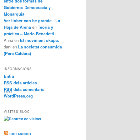
entre dos formas de
Gobierno: Democracia y
Monarquia
Ver llober con be grande - La
Hoja de Arena
en
Teoría y
práctica – Mario Benedetti
Anna
en
El moviment okupa.
dani
en
La societat consumida
(Pere Calders)
INFORMACIONS
Entra
RSS
dels articles
RSS
dels comentaris
WordPress.org
VISITES BLOC
BBC MUNDO