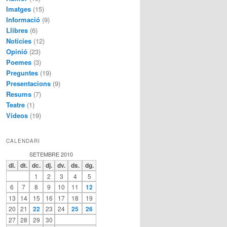
Imatges
(15)
Informació
(9)
Llibres
(6)
Notícies
(12)
Opinió
(23)
Poemes
(3)
Preguntes
(19)
Presentacions
(9)
Resums
(7)
Teatre
(1)
Vídeos
(19)
CALENDARI
SETEMBRE 2010
dl.
dt.
dc.
dj.
dv.
ds.
dg.
1
2
3
4
5
6
7
8
9
10
11
12
13
14
15
16
17
18
19
20
21
22
23
24
25
26
27
28
29
30