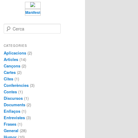
Manifest
C
e
r
c
CATEGORIES
a
Aplicacions
(2)
Articles
(14)
Cançons
(2)
Cartes
(2)
Cites
(1)
Conferències
(3)
Contes
(1)
Discursos
(1)
Documents
(2)
Enllaços
(1)
Entrevistes
(3)
Frases
(1)
General
(28)
Humor
(10)