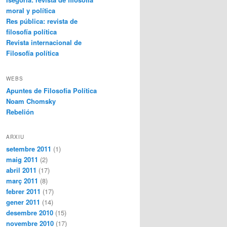
moral y política
Res pública: revista de
filosofía política
Revista internacional de
Filosofía política
WEBS
Apuntes de Filosofía Política
Noam Chomsky
Rebelión
ARXIU
setembre 2011
(1)
maig 2011
(2)
abril 2011
(17)
març 2011
(8)
febrer 2011
(17)
gener 2011
(14)
desembre 2010
(15)
novembre 2010
(17)