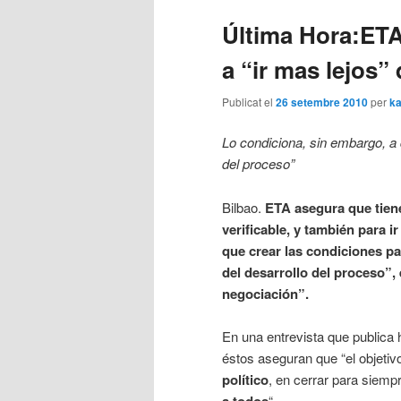
Última Hora:ETA
a “ir mas lejos”
Publicat el
26 setembre 2010
per
ka
Lo condiciona, sin embargo, a 
del proceso”
Bilbao.
ETA asegura que tiene
verificable, y también para 
que crear las condiciones pa
del desarrollo del proceso”, 
negociación”.
En una entrevista que publica
éstos aseguran que “el objetiv
político
, en cerrar para siemp
a todos
“.