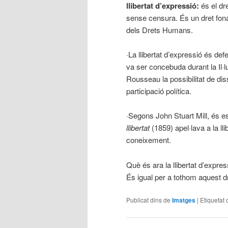
llibertat d’expressió:
és el dre
sense censura. És un dret fonam
dels Drets Humans.
·La llibertat d’expressió és defe
va ser concebuda durant la Il·l
Rousseau la possibilitat de diss
participació política.
·Segons John Stuart Mill, és e
llibertat
(1859) apel·lava a la lli
coneixement.
Què és ara la llibertat d’expres
És igual per a tothom aquest d
Publicat dins de
Imatges
|
Etiquetat