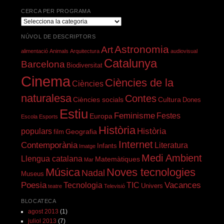
CERCA PER PROGRAMA
Cerca
per
NÚVOL DE DESCRIPTORS
programa
Astronomia
Art
alimentació
Animals
Arquitectura
audiovisual
Catalunya
Barcelona
Biodiversitat
Cinema
Ciències de la
Ciències
naturalesa
Contes
Ciències socials
Cultura
Dones
Estiu
Feminisme
Festes
Europa
Escola
Esports
Història
Història
populars
Geografia
film
Internet
Contemporània
Literatura
Infants
Imatge
Medi Ambient
Llengua catalana
Matemàtiques
Mar
Música
Noves tecnologies
Nadal
Museus
Poesia
Vacances
Tecnologia
TIC
Univers
teatre
Televisió
BLOCATECA
agost 2013
(1)
juliol 2013
(7)