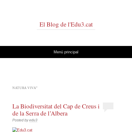
El Blog de l'Edu3.cat
Vés al contingut
Menú principal
NATURA VIVA”
La Biodiversitat del Cap de Creus i
de la Serra de l’Albera
Posted by
edu3