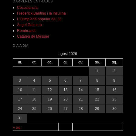
DARRERES ENTRADES
Cocociència
Frederick Banting i la insulina
L’Olimpíada popular del 36
Àngel Guimerà
Rembrandt
Catàleg de Messier
DIA A DIA
agost 2026
dl.
dt.
dc.
dj.
dv.
ds.
dg.
1
2
3
4
5
6
7
8
9
10
11
12
13
14
15
16
17
18
19
20
21
22
23
24
25
26
27
28
29
30
31
« ag.