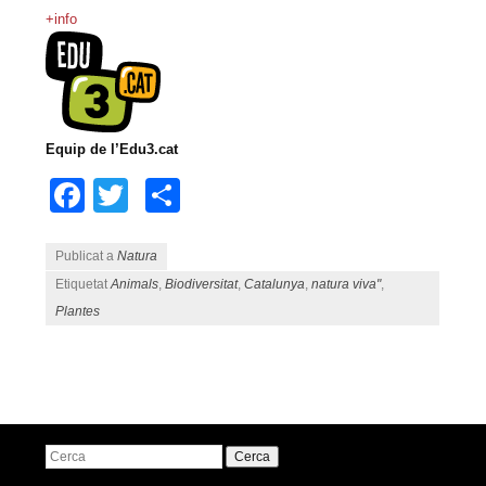
+info
Equip de l’Edu3.cat
Facebook
Twitter
Comparteix
Publicat a
Natura
Etiquetat
Animals
,
Biodiversitat
,
Catalunya
,
natura viva"
,
Plantes
Navegació pels articles
Cerca