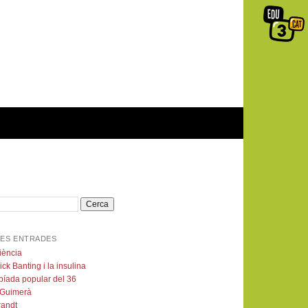
ES ENTRADES
iència
ick Banting i la insulina
píada popular del 36
 Guimerà
andt