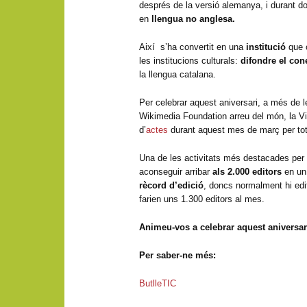
després de la versió alemanya, i durant d
en
llengua no anglesa.
Així s’ha convertit en una
institució
que c
les institucions culturals:
difondre el con
la llengua catalana.
Per celebrar aquest aniversari, a més de l
Wikimedia Foundation arreu del món, la Viq
d’
actes
durant aquest mes de març per to
Una de les activitats més destacades per 
aconseguir arribar
als 2.000 editors
en un
rècord d’edició
, doncs normalment hi edi
farien uns 1.300 editors al mes.
Animeu-vos a celebrar aquest aniversari
Per saber-ne més:
ButlleTIC