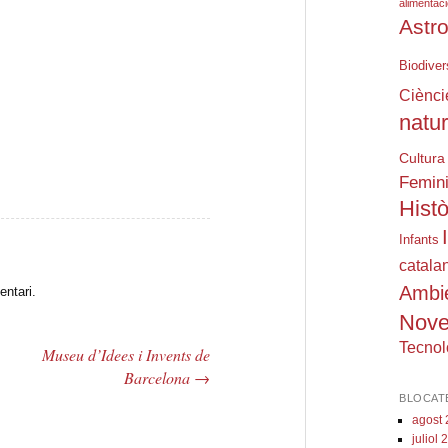
alimentac
Astr
Biodiver
eix
Ciènci
natu
Cultura
Femin
Histò
Infants
catala
Ambi
entari.
Nove
Tecnol
Museu d’Idees i Invents de
Barcelona
→
BLOCAT
agost
juliol