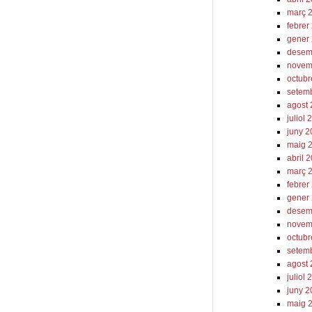
març 
febrer
gener
desem
novem
octub
setem
agost
juliol
juny 
maig 
abril 
març 
febrer
gener
desem
novem
octub
setem
agost
juliol
juny 
maig 