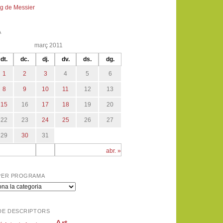
g de Messier
A
març 2011
dt.
dc.
dj.
dv.
ds.
dg.
1
2
3
4
5
6
8
9
10
11
12
13
15
16
17
18
19
20
22
23
24
25
26
27
29
30
31
abr. »
PER PROGRAMA
a
DE DESCRIPTORS