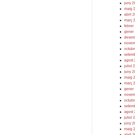
juny 
maig 
abril 
març 
febrer
gener
desem
novem
octub
setem
agost
juliol
juny 
maig 
març 
gener
novem
octubr
setem
agost
juliol 
juny 2
maig 
abril 