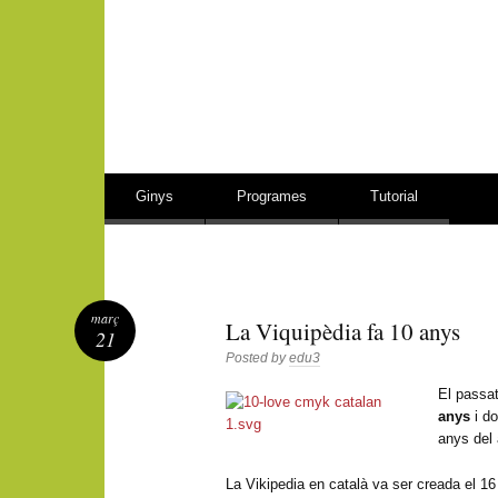
Vés al contingut
Ginys
Programes
Tutorial
març
La Viquipèdia fa 10 anys
21
Posted by
edu3
El passat
anys
i d
anys del
La Vikipedia en català va ser creada el 1