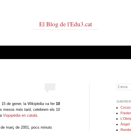
El Blog de l'Edu3.cat
Cerca
DARRER
 15 de gener, la Wikipèdia va fer
10
Cococ
os mesos més tard, celebrem els 10
Freder
 a
Viquipèdia
en català
.
L’Olim
Àngel
6 de març de 2001, pocs minuts
Rembr