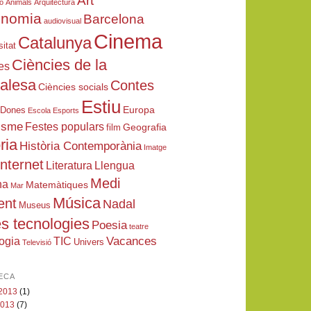
Art
ió
Animals
Arquitectura
onomia
Barcelona
audiovisual
Cinema
Catalunya
sitat
Ciències de la
es
ralesa
Contes
Ciències socials
Estiu
Europa
Dones
Escola
Esports
isme
Festes populars
Geografia
film
ria
Història Contemporània
Imatge
Internet
Literatura
Llengua
Medi
na
Matemàtiques
Mar
Música
ent
Nadal
Museus
s tecnologies
Poesia
teatre
Vacances
ogia
TIC
Univers
Televisió
ECA
 2013
(1)
 2013
(7)