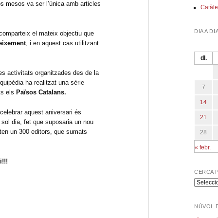
os mesos va ser l’única amb articles
Catàle
DIA A DI
omparteix el mateix objectiu que
eixement
, i en aquest cas utilitzant
dl.
es activitats organitzades des de la
uipèdia ha realitzat una sèrie
7
ts els
Països Catalans.
14
celebrar aquest aniversari és
21
 sol dia, fet que suposaria un nou
ten un 300 editors, que sumats
28
« febr.
!!!
CERCA 
Cerca
per
program
NÚVOL 