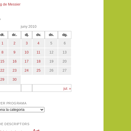
g de Messier
A
juny 2010
dt.
dc.
dj.
dv.
ds.
dg.
1
2
3
4
5
6
8
9
10
11
12
13
15
16
17
18
19
20
22
23
24
25
26
27
29
30
jul. »
PER PROGRAMA
a
DE DESCRIPTORS