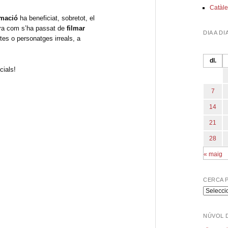
Catàle
imació
ha beneficiat, sobretot, el
tra com s’ha passat de
filmar
DIA A DI
tes o personatges irreals, a
dl.
cials!
7
14
21
28
« maig
CERCA 
Cerca
per
program
NÚVOL 