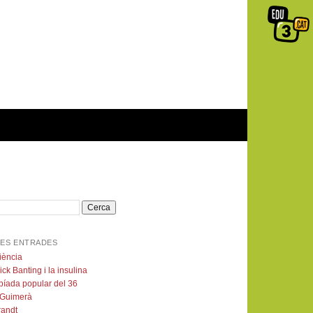
ES ENTRADES
iència
ick Banting i la insulina
píada popular del 36
 Guimerà
andt