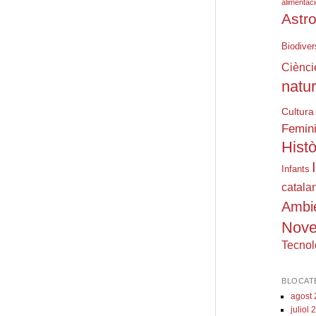
alimentac
Astr
Biodiver
Ciènci
natu
Cultura
Femin
eix
Histò
Infants
catala
Ambi
Nove
Tecnol
BLOCAT
agost
juliol