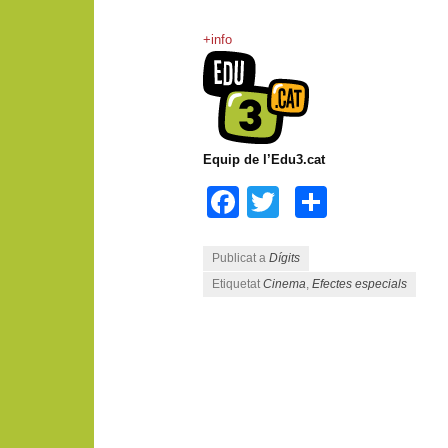
+info
Equip de l’Edu3.cat
Facebook
Twitter
Compart
Publicat a
Dígits
Etiquetat
Cinema
,
Efectes especials
Navegació pels articles