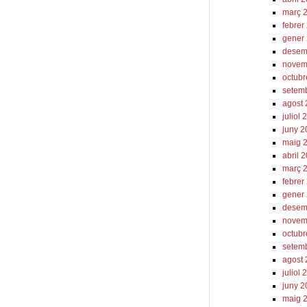
març 
febrer
gener
desem
novem
octub
setem
agost
juliol
juny 
maig 
abril 
març 
febrer
gener
desem
novem
octub
setem
agost
juliol
juny 
maig 