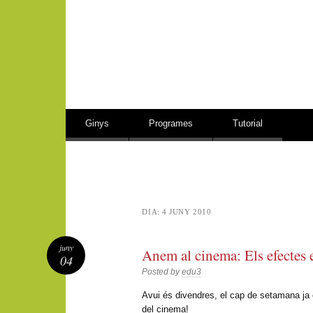
Vés al contingut
Ginys
Programes
Tutorial
DIA:
4 JUNY 2010
juny
Anem al cinema: Els efectes 
04
Posted by
edu3
Avui és divendres, el cap de setamana ja é
del cinema!