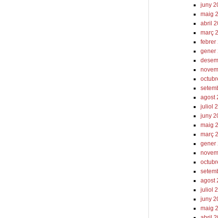
juny 
maig 
abril 
març 
febrer
gener
desem
novem
octub
setem
agost
juliol
juny 
maig 
març 
gener
novem
octubr
setem
agost
juliol 
juny 2
maig 
abril 