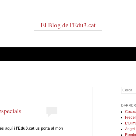
El Blog de l'Edu3.cat
Cerca
DARRER
especials
Cococ
Freder
L’Olim
s aquí i l’
Edu3.cat
us porta al món
Àngel
Rembr