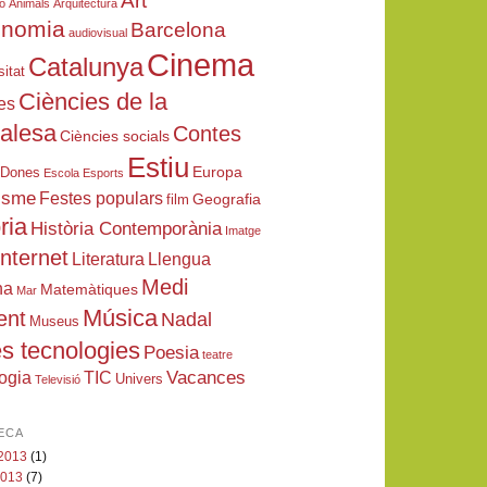
Art
ió
Animals
Arquitectura
onomia
Barcelona
audiovisual
Cinema
Catalunya
sitat
Ciències de la
es
ralesa
Contes
Ciències socials
Estiu
Europa
Dones
Escola
Esports
isme
Festes populars
Geografia
film
ria
Història Contemporània
Imatge
Internet
Literatura
Llengua
Medi
na
Matemàtiques
Mar
Música
ent
Nadal
Museus
s tecnologies
Poesia
teatre
Vacances
ogia
TIC
Univers
Televisió
ECA
 2013
(1)
 2013
(7)