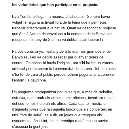
les voluntàries que han participat en el projecte.
Eva Yus és biòloga i fa recerca al laboratori. Sempre havia
volgut fer alguna activitat fora de la feina que li permetés
treballar directament a la natura. Quan va descobrir el projecte
que Acció Natura desenvolupa a la comarca de la Selva per
recuperar l’estany de Sils, no va dubtar a col·laborar-hi.
Fa dos-cents anys, l’estany de Sils era més gran que el de
Banyoles, i es va deixar assecar per guanyar terres de
conreu. On abans hi havia l’original, ara s’hi ha fet un estany
artificial per recuperar la biodiversitat de la zona. Tot el procés
s’ha fet de cara al públic perquè tothom pugui anar a conèixer
l’entorn i a gaudir-ne.
Un programa protagonitzat per joves que, a més de treballar,
estudiar, sortir amb els amics i tenir aficions, inverteixen part
del seu temps lliure en els altres. Cada capítol mostra un
d’aquests joves que fan aquella tasca que els converteix en
uns “fora de sèrie”, és a dir, en joves que trenquen els
esquemes i, fins i tot, els estereotips a què massa sovint
s’associa la gent jove.