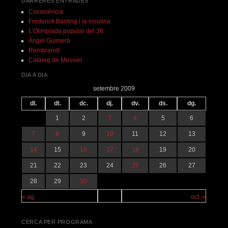
DARRERES ENTRADES
Cocociència
Frederick Banting i la insulina
L’Olimpíada popular del 36
Àngel Guimerà
Rembrandt
Catàleg de Messier
DIA A DIA
setembre 2009
dl.
dt.
dc.
dj.
dv.
ds.
dg.
1
2
3
4
5
6
7
8
9
10
11
12
13
14
15
16
17
18
19
20
21
22
23
24
25
26
27
28
29
30
« ag.
oct. »
CERCA PER PROGRAMA