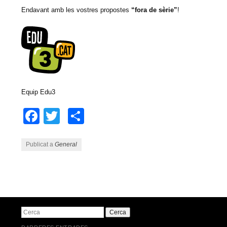
Endavant amb les vostres propostes
“fora de sèrie”
!
Equip Edu3
Facebook
Twitter
Comparteix
Publicat a
General
Navegació pels articles
Cerca