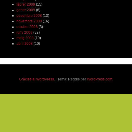
febrer 2009
(15)
gener 2009
(8)
desembre 2008
(13)
novembre 2008
(16)
octubre 2008
(3)
juny 2008
(32)
maig 2008
(19)
abril 2008
(10)
Gràcies al WordPress.
|
Tema: Reddle per
WordPress.com
.