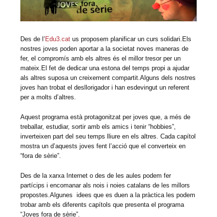
Des de l’
Edu3.cat
us proposem planificar un curs solidari.Els
nostres joves poden aportar a la societat noves maneras de
fer, el compromís amb els altres és el millor tresor per un
mateix.El fet de dedicar una estona del temps propi a ajudar
als altres suposa un creixement compartit.Alguns dels nostres
joves han trobat el desllorigador i han esdevingut un referent
per a molts d’altres.
Aquest programa està protagonitzat per joves que, a més de
treballar, estudiar, sortir amb els amics i tenir “hobbies”,
inverteixen part del seu temps lliure en els altres. Cada capítol
mostra un d’aquests joves fent l’acció que el converteix en
“fora de sèrie”.
Des de la xarxa Internet o des de les aules podem fer
partícips i encomanar als nois i noies catalans de les millors
propostes.Algunes idees que es duen a la pràctica les podem
trobar amb els diferents capítols que presenta el programa
“Joves fora de sèrie”.