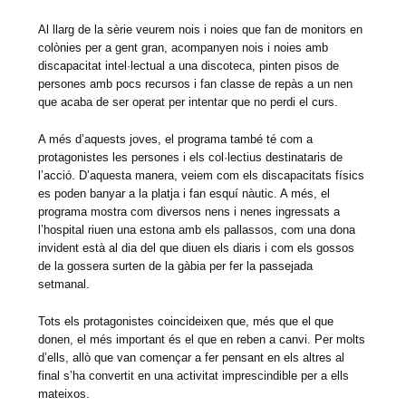
Al llarg de la sèrie veurem nois i noies que fan de monitors en
colònies per a gent gran, acompanyen nois i noies amb
discapacitat intel·lectual a una discoteca, pinten pisos de
persones amb pocs recursos i fan classe de repàs a un nen
que acaba de ser operat per intentar que no perdi el curs.
A més d’aquests joves, el programa també té com a
protagonistes les persones i els col·lectius destinataris de
l’acció. D’aquesta manera, veiem com els discapacitats físics
es poden banyar a la platja i fan esquí nàutic. A més, el
programa mostra com diversos nens i nenes ingressats a
l’hospital riuen una estona amb els pallassos, com una dona
invident està al dia del que diuen els diaris i com els gossos
de la gossera surten de la gàbia per fer la passejada
setmanal.
Tots els protagonistes coincideixen que, més que el que
donen, el més important és el que en reben a canvi. Per molts
d’ells, allò que van començar a fer pensant en els altres al
final s’ha convertit en una activitat imprescindible per a ells
mateixos.