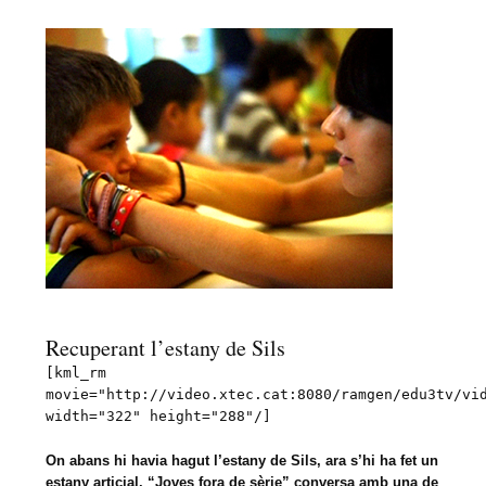
Recuperant l’estany de Sils
[kml_rm
movie="http://video.xtec.cat:8080/ramgen/edu3tv/vi
width="322" height="288"/]
On abans hi havia hagut l’estany de Sils, ara s’hi ha fet un
estany articial. “Joves fora de sèrie” conversa amb una de