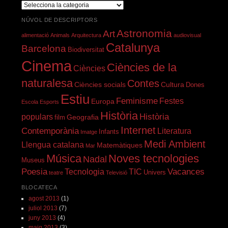
Cerca
per
NÚVOL DE DESCRIPTORS
programa
Astronomia
Art
alimentació
Animals
Arquitectura
audiovisual
Catalunya
Barcelona
Biodiversitat
Cinema
Ciències de la
Ciències
naturalesa
Contes
Ciències socials
Cultura
Dones
Estiu
Feminisme
Festes
Europa
Escola
Esports
Història
Història
populars
Geografia
film
Internet
Contemporània
Literatura
Infants
Imatge
Medi Ambient
Llengua catalana
Matemàtiques
Mar
Música
Noves tecnologies
Nadal
Museus
Poesia
Vacances
Tecnologia
TIC
Univers
teatre
Televisió
BLOCATECA
agost 2013
(1)
juliol 2013
(7)
juny 2013
(4)
maig 2013
(3)