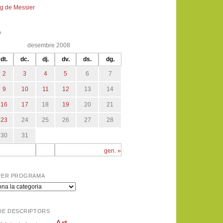
g de Messier
A
desembre 2008
dt.
dc.
dj.
dv.
ds.
dg.
2
3
4
5
6
7
9
10
11
12
13
14
16
17
18
19
20
21
23
24
25
26
27
28
30
31
gen. »
PER PROGRAMA
a
DE DESCRIPTORS