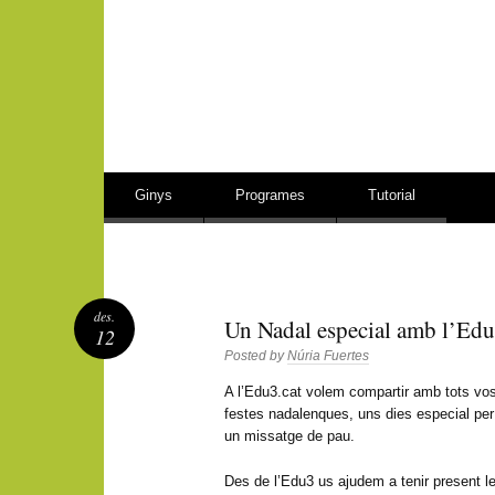
Vés al contingut
Ginys
Programes
Tutorial
des.
Un Nadal especial amb l’Edu
12
Posted by
Núria Fuertes
A l’Edu3.cat volem compartir amb tots vos
festes nadalenques, uns dies especial per 
un missatge de pau.
Des de l’Edu3 us ajudem a tenir present le