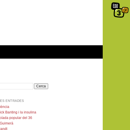
ES ENTRADES
iència
ick Banting i la insulina
píada popular del 36
 Guimerà
andt