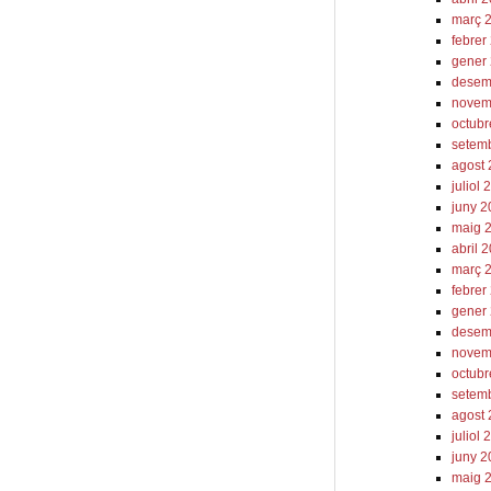
març 
febrer
gener
desem
novem
octub
setem
agost
juliol
juny 
maig 
abril 
març 
febrer
gener
desem
novem
octub
setem
agost
juliol
juny 
maig 