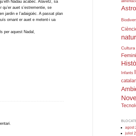
alimentac
 qu’eth Nadau acabèc. Alavetz, sa
Astr
r qu’er auet s’estrementie, se
en jardin e l’adaigüèc. A passat plan
uís ornant er auet e metent-i ua
Biodiver
Ciènci
ls per aquest Nadal,
natu
Cultura
Femin
Histò
eix
Infants
catala
Ambi
Nove
Tecnol
BLOCAT
entari.
agost
juliol