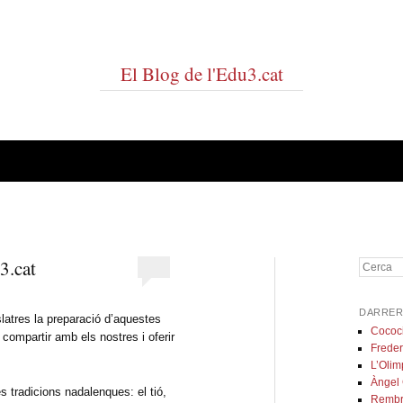
El Blog de l'Edu3.cat
3.cat
Cerca
DARRER
latres la preparació d’aquestes
Cococ
compartir amb els nostres i oferir
Freder
L’Olim
Àngel
s tradicions nadalenques: el tió,
Rembr