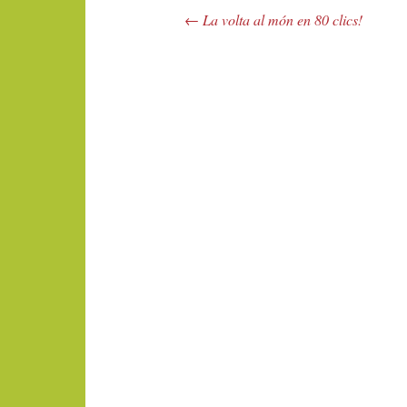
←
La volta al món en 80 clics!
Navegació pels articles