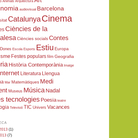
Art
ió
Animals
Arquitectura
onomia
Barcelona
audiovisual
Cinema
Catalunya
sitat
Ciències de la
es
ralesa
Contes
Ciències socials
Estiu
Europa
Dones
Escola
Esports
isme
Festes populars
Geografia
film
ria
Història Contemporània
Imatge
Internet
Literatura
Llengua
Medi
na
Matemàtiques
Mar
Música
ent
Nadal
Museus
s tecnologies
Poesia
teatre
Vacances
ogia
TIC
Univers
Televisió
ECA
 2013
(1)
 2013
(7)