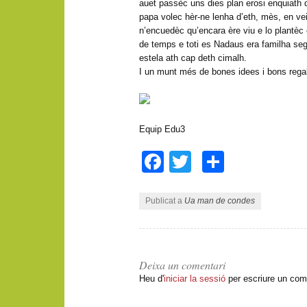
auet passèc uns dies plan erosi enquiath
papa volec hèr-ne lenha d’eth, mès, en vei
n’encuedèc qu’encara ère viu e lo plantèc 
de temps e toti es Nadaus era familha seg
estela ath cap deth cimalh.
I un munt més de bones idees i bons rega
Equip Edu3
Facebook
Twitter
Compart
Publicat a
Ua man de condes
Deixa un comentari
Heu d'
iniciar la sessió
per escriure un com