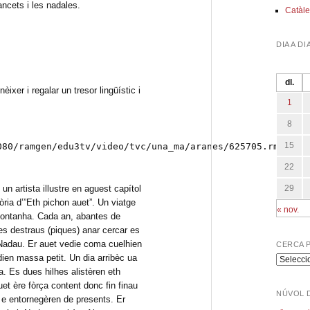
lancets i les nadales.
Catàle
DIA A DI
dl.
ixer i regalar un tresor lingüístic i
1
8
15
080/ramgen/edu3tv/video/tvc/una_ma/aranes/625705.rm"
22
n artista illustre en aguest capítol
29
ria d’”Eth pichon auet”. Un viatge
« nov.
ontanha. Cada an, abantes de
s destraus (piques) anar cercar es
 Nadau. Er auet vedie coma cuelhien
CERCA 
dien massa petit. Un dia arribèc ua
Cerca
. Es dues hilhes alistèren eth
per
et ère fòrça content donc fin finau
program
NÚVOL 
 e entornegèren de presents. Er