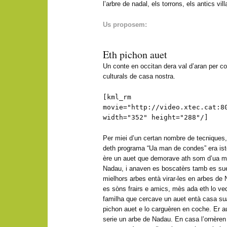
l’arbre de nadal, els torrons, els antics vil
Us proposem:
Eth pichon auet
Un conte en occitan dera val d’aran per conè
culturals de casa nostra.
[kml_rm
movie="http://video.xtec.cat:8
width="352" height="288"/]
Per miei d’un certan nombre de tecniques, u
deth programa “Ua man de condes” era istò
ère un auet que demorave ath som d’ua m
Nadau, i anaven es boscatèrs tamb es sue
mielhors arbes entà virar-les en arbes de
es sòns frairs e amics, mès ada eth lo ve
familha que cercave un auet entà casa sua
pichon auet e lo carguèren en coche. Er au
serie un arbe de Nadau. En casa l’ornèren