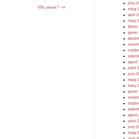
juny 
On anem?
→
maig 
abril 
març 
febrer
gener
desem
novem
octub
setem
agost
juliol
juny 
maig 
març 
gener
novem
octubr
setem
agost
juliol 
juny 2
maig 
abril 