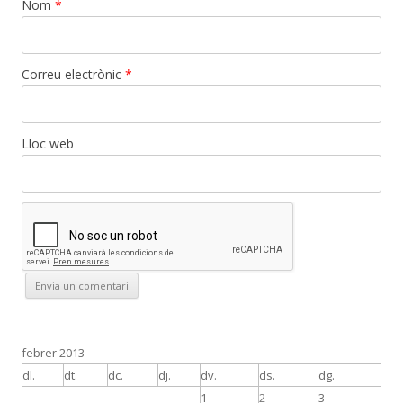
Nom
*
Correu electrònic
*
Lloc web
febrer 2013
dl.
dt.
dc.
dj.
dv.
ds.
dg.
1
2
3