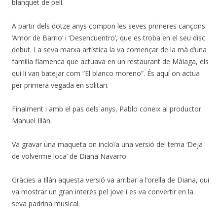
blanquet de pell.
A partir dels dotze anys compon les seves primeres cançons:
‘Amor de Barrio’ i ‘Desencuentro’, que es troba en el seu disc
debut. La seva marxa artística la va començar de la mà d’una
família flamenca que actuava en un restaurant de Màlaga, els
qui li van batejar com “El blanco moreno”. És aquí on actua
per primera vegada en solitari.
Finalment i amb el pas dels anys, Pablo coneix al productor
Manuel Illán.
Va gravar una maqueta on incloïa una versió del tema ‘Deja
de volverme loca’ de Diana Navarro.
Gràcies a Illán aquesta versió va arribar a l’orella de Diana, qui
va mostrar un gran interès pel jove i es va convertir en la
seva padrina musical.