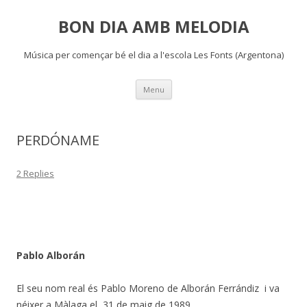
BON DIA AMB MELODIA
Música per començar bé el dia a l'escola Les Fonts (Argentona)
Skip
Menu
to
content
PERDÓNAME
2 Replies
Pablo Alborán
El seu nom real és Pablo Moreno de Alborán Ferrándiz i va
néixer a Màlaga el 31 de maig de 1989.