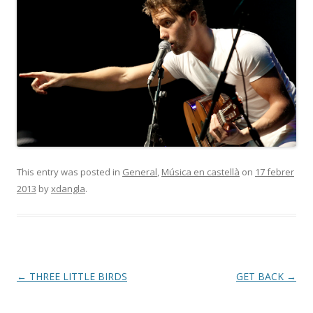
This entry was posted in
General
,
Música en castellà
on
17 febrer
2013
by
xdangla
.
Post
←
THREE LITTLE BIRDS
GET BACK
→
navigation