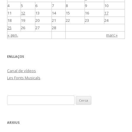
4
5
6
7
8
9
10
11
12
13
14
15
16
17
18
19
20
21
22
23
24
25
26
27
28
« gen.
març »
ENLLAÇOS
Canal de vídeos
Les Fonts Musicals
C
e
r
c
ARXIUS
a