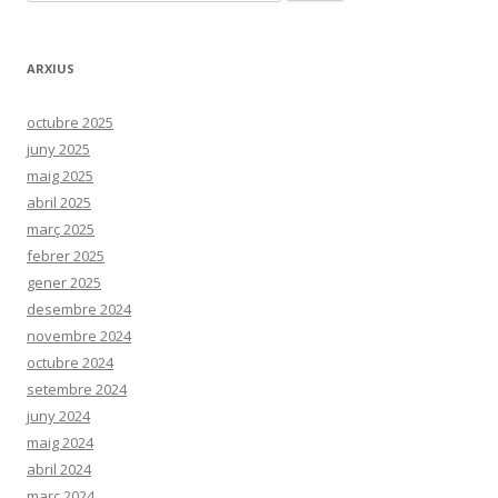
e
r
c
ARXIUS
a
:
octubre 2025
juny 2025
maig 2025
abril 2025
març 2025
febrer 2025
gener 2025
desembre 2024
novembre 2024
octubre 2024
setembre 2024
juny 2024
maig 2024
abril 2024
març 2024