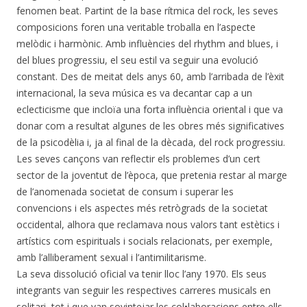
fenomen beat. Partint de la base rítmica del rock, les seves
composicions foren una veritable troballa en l’aspecte
melòdic i harmònic. Amb influències del rhythm and blues, i
del blues progressiu, el seu estil va seguir una evolució
constant. Des de meitat dels anys 60, amb l’arribada de l’èxit
internacional, la seva música es va decantar cap a un
eclecticisme que incloïa una forta influència oriental i que va
donar com a resultat algunes de les obres més significatives
de la psicodèlia i, ja al final de la dècada, del rock progressiu.
Les seves cançons van reflectir els problemes d’un cert
sector de la joventut de l’època, que pretenia restar al marge
de l’anomenada societat de consum i superar les
convencions i els aspectes més retrògrads de la societat
occidental, alhora que reclamava nous valors tant estètics i
artístics com espirituals i socials relacionats, per exemple,
amb l’alliberament sexual i l’antimilitarisme.
La seva dissolució oficial va tenir lloc l’any 1970. Els seus
integrants van seguir les respectives carreres musicals en
solitari, tot i que van sovintejar les col•laboracions entre ells.