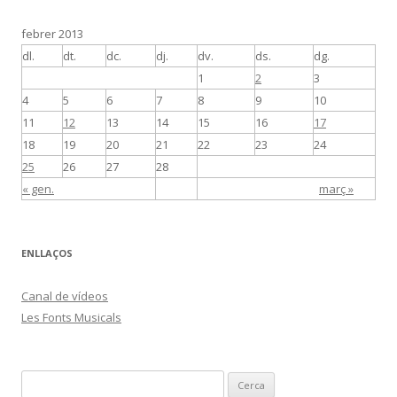
febrer 2013
dl.
dt.
dc.
dj.
dv.
ds.
dg.
1
2
3
4
5
6
7
8
9
10
11
12
13
14
15
16
17
18
19
20
21
22
23
24
25
26
27
28
« gen.
març »
ENLLAÇOS
Canal de vídeos
Les Fonts Musicals
C