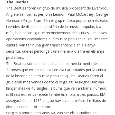
The Beatles
The Beatles foren un grup de música procedent de Liverpool,
Anglaterra, format per John Lennon, Paul McCartney, George
Harrison i Ringo Starr. Són el grup música pop amb més èxits
i vendes de discos de la història de la música popular, i, a
més, han aconseguit el reconeixement dels crítics. Les seves
aportacions innovadores a la música popular i el seu impacte
cultural van tenir una gran transcendència en els anys
seixanta, que es perllongà d’una manera o altra en els anys
posteriors.
The Beatles són una de les bandes comercialment més
famoses que existeixen avui en dia i aclamades per la crítica
de la història de la música popular.[2] The Beatles foren el
grup amb més vendes de tot el segle XX. Al Regne Unit van
llançar més de 40 singles i àlbums que van arribar al número
u. El seu èxit es va repetir també en molts altres països: EMI
assegurà que el 1985 el grup havia venut més mil milions de
discs o cintes a tot el món.
Sorgits a principi dels anys 60, van ser els iniciadors del