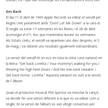
Get Back
El dia 11 d’ abril de 1969 Apple Records va editar el senzill pel
Regne Unit juntament amb “Don’t Let Me Down” a la cara-B.
El single va estar 17 setmanes en les llistes i el 26 de abril
aconseguí el nº1, lloc que mantindria durant sis setmanes.
Als Estats Units, el senzill va aparèixer uns dies després, el 5
de maig, i va obtenir uns resultats igualment extraordinaris.
La versió del senzill té un eco en tota la cinta i una variació en
la lletra: “Get back Loretta / Your mommy’s waiting for you /
Wearing her high-heel shoes / And her low-neck sweater /
Get back home, Loretta.” Aquesta variació no surt a la versió
de l’ àlbum.
Quan el productor musical Phil Spector va mesclar la cançó,
va decidir fer una versió diferent a la que es va editar com a
single. En la versió de l’àlbum es van afegir converses per