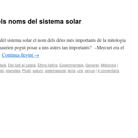
els noms del sistema solar
s del sistema solar el nom dels déus més importants de la mitologia
 haurien pogut posar a uns astres tan importants? –Mercuri era el
…
Continua llegint
→
talà
,
Del llatí al català
,
Ètims llatins
,
Experimentals
,
General
,
Mitologia
|
tú
,
planetes
,
Plutó
,
saturn
,
sistemasolar
,
terra
,
urà
,
venus
|
4 comentaris