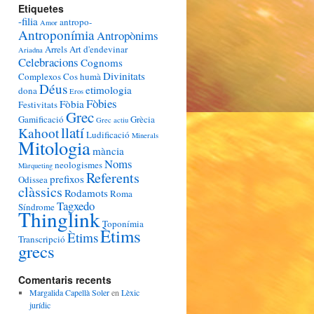
Etiquetes
-filia
antropo-
Amor
Antroponímia
Antropònims
Arrels
Art d'endevinar
Ariadna
Celebracions
Cognoms
Divinitats
Complexos
Cos humà
Déus
etimologia
dona
Eros
Fòbies
Fòbia
Festivitats
Grec
Gamificació
Grècia
Grec actiu
llatí
Kahoot
Ludificació
Minerals
Mitologia
mància
Noms
neologismes
Màrqueting
Referents
prefixos
Odissea
clàssics
Rodamots
Roma
Tagxedo
Síndrome
Thinglink
Toponímia
Ètims
Ètims
Transcripció
grecs
Comentaris recents
Margalida Capellà Soler
en
Lèxic
jurídic