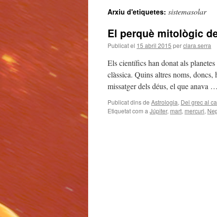
sistemasolar
Arxiu d'etiquetes:
El perquè mitològic d
Publicat el
15 abril 2015
per
clara.serra
Els científics han donat als planete
clàssica. Quins altres noms, doncs,
missatger dels déus, el que anava 
Publicat dins de
Astrologia
,
Del grec al ca
Etiquetat com a
Júpiter
,
mart
,
mercuri
,
Nep