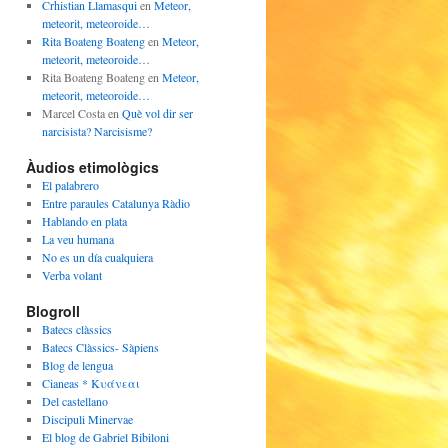
Crhistian Llamasqui
en
Meteor,
meteorit, meteoroide…
Rita Boateng Boateng
en
Meteor,
meteorit, meteoroide…
Rita Boateng Boateng
en
Meteor,
meteorit, meteoroide…
Marcel Costa
en
Què vol dir ser
narcisista? Narcisisme?
Àudios etimològics
El palabrero
Entre paraules Catalunya Ràdio
Hablando en plata
La veu humana
No es un día cualquiera
Verba volant
Blogroll
Batecs clàssics
Batecs Clàssics- Sàpiens
Blog de lengua
Cianeas * Κυάνεαι
Del castellano
Discipuli Minervae
El blog de Gabriel Bibiloni