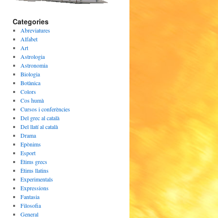
Categories
Abreviatures
Alfabet
Art
Astrologia
Astronomia
Biologia
Botànica
Colors
Cos humà
Cursos i conferències
Del grec al català
Del llatí al català
Drama
Epònims
Esport
Ètims grecs
Ètims llatins
Experimentals
Expressions
Fantasia
Filosofia
General