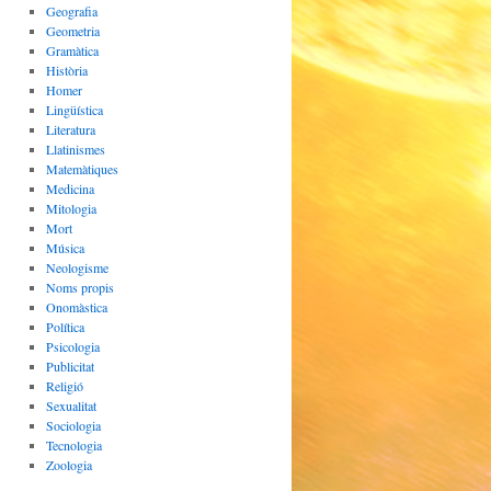
Geografia
Geometria
Gramàtica
Història
Homer
Lingüística
Literatura
Llatinismes
Matemàtiques
Medicina
Mitologia
Mort
Música
Neologisme
Noms propis
Onomàstica
Política
Psicologia
Publicitat
Religió
Sexualitat
Sociologia
Tecnologia
Zoologia