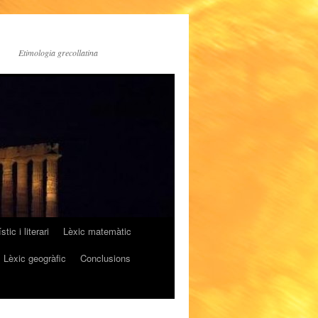
Etimologia grecollatina
stic i literari
Lèxic matemàtic
Lèxic geogràfic
Conclusions