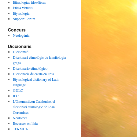
Etimologías filosóficas
Ètims virtuals
Etymologia
Support Forum
Concurs
Neologènia
Diccionaris
Dicciomed
Diccionari etimològic de la mitologia
grega
Diccionario etimológico
Diccionaris de català en línia
Etymological dictionary of Latin
language
GDLC
IEC
L'Onomasticon Cataloniae, el
diccionari etimològic de Joan
Coromines
Neoloteca
Recursos en línia
TERMCAT