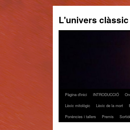
L'univers clàssic
Pàgina d'inici
INTRODUCCIÓ
On
Vés
Lèxic mitològic
Lèxic de la mort
al
Ponències i tallers
Premis
Sortid
contingut