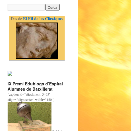
El Fil de les Clàssiques
Des de
IX Premi Edublogs d’Espiral
Alumnes de Batxillerat
[caption id="attachment_3463"
align="aligncenter" width="150"]