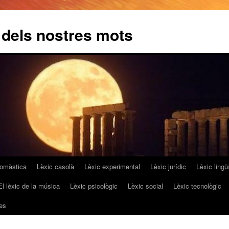
 dels nostres mots
omàstica
Lèxic casolà
Lèxic experimental
Lèxic jurídic
Lèxic lingüí
El lèxic de la música
Lèxic psicològic
Lèxic social
Lèxic tecnològic
es