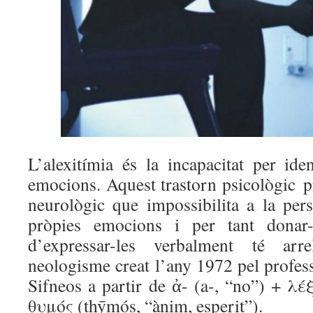
L’alexitímia és la incapacitat per iden
emocions. Aquest trastorn psicològic p
neurològic que impossibilita a la pers
pròpies emocions i per tant donar
d’expressar-les verbalment té ar
neologisme creat l’any 1972 pel profess
Sifneos a partir de ἀ- (a-, “no”) + λέξ
θ
υ
μός (thȳmós, “ànim, esperit”).