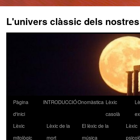
L'univers clàssic dels nostre
Pàgina
INTRODUCCIÓ
Onomàstica
Lèxic
Lè
Vés
d'inici
casolà
ex
al
Lèxic
Lèxic de la
El lèxic de la
Lèxic
contingut
mitològic
mort
música
psicol