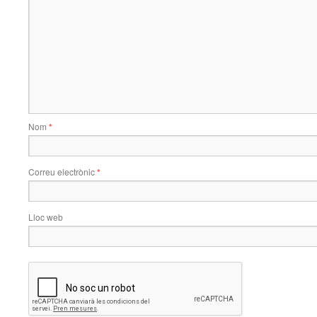
Nom
*
Correu electrònic
*
Lloc web