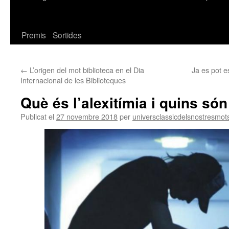
Premis
Sortides
←
L’origen del mot biblioteca en el Dia
Ja es pot e
Internacional de les Biblioteques
Què és l’alexitímia i quins só
Publicat el
27 novembre 2018
per
universclassicdelsnostresmot