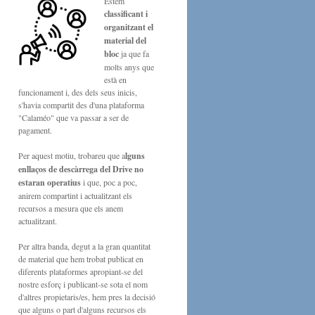
Estem
classificant i
organitzant el
material del
bloc
ja que fa
molts anys que
està en
funcionament i, des dels seus inicis,
s'havia compartit des d'una plataforma
"Calaméo" que va passar a ser de
pagament.
Per aquest motiu, trobareu que a
lguns
enllaços de descàrrega del Drive no
estaran operatius
i que, poc a poc,
anirem compartint i actualitzant els
recursos a mesura que els anem
actualitzant.
Per altra banda, degut a la gran quantitat
de material que hem trobat publicat en
diferents plataformes apropiant-se del
nostre esforç i publicant-se sota el nom
d'altres propietaris/es, hem pres la decisió
que alguns o part d'alguns recursos els