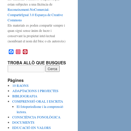
estan subjectes a una llicència de
Reconeixement-NoComercial-
CompartirIgual 3.0 Espanya de Creative
Commons
Els materials es poden compartir sempre i
quan sigui sense ànim de lucre i
conservant la propietat intel·lectual
(nombrant el nom del bloc o els autors/es)
F
I
P
a
n
i
c
s
n
TROBA ALLÒ QUE BUSQUES
e
t
t
b
a
e
o
g
r
o
r
e
Pàgines
k
a
s
10 RAONS
m
t
ADAPTACIONS I PROJECTES
BIBLIOGRAFIA
COMPRENSIÓ ORAL I ESCRITA
El fotoperiodisme i la comprensió
lectora.
CONSCIÈNCIA FONOLÒGICA
DOCUMENTS
EDUCACIÓ EN VALORS