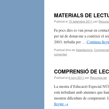
MATERIALS DE LECT
Publicat el
10 setembre 2011
per
Recurs
Fa pocs dies es van posar en c
per tal de donar-me a conèixer el se
2003, treballa per …
Continua llegi
Publicat dins de
Adaptacions
,
Comprensi
comentari
COMPRENSIÓ DE LE
Publicat el
6 juny 2011
per
Recursos ee
La mestra d’Educació Especial NÚ
està treballant amb alumnes que han 
mostren dificultats de comprensió. 
llegint
→