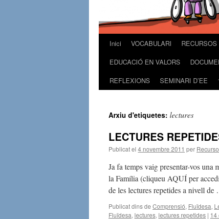
Inici
VOCABULARI
RECURSOS 
Vés
EDUCACIÓ EN VALORS
DOCUME
al
REFLEXIONS
SEMINARI D’EE
contingut
lectures
Arxiu d'etiquetes:
LECTURES REPETIDES
Publicat el
4 novembre 2011
per
Recurso
Ja fa temps vaig presentar-vos una m
la Família (cliqueu AQUÍ per accedir 
de les lectures repetides a nivell d
Publicat dins de
Comprensió
,
Fluïdesa
,
L
Fluïdesa
,
lectures
,
lectures repetides
|
14 