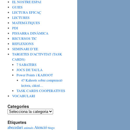
EL NOSTRE ESPAI
GUIES
LECTURA EFICAÇ
LECTURES
MATEMÀTIQUES
PDI
PISSARRA DINÀMICA
RECURSOS TIC
REFLEXIONS
SEMINARI D’EE
TARGETES D’ACTIVITAT (TASK
CARDS)
7 SABATERS
JOCS DE TAULA
Power Points i KAHOOT
47 Kahoots sobre comprensió
lectora, càlcul…
TASK CARDS COOPERATIVES
VOCABULARI
Categories
C
a
Etiquetes
t
abecedari
Atenció
e
animals
bingo