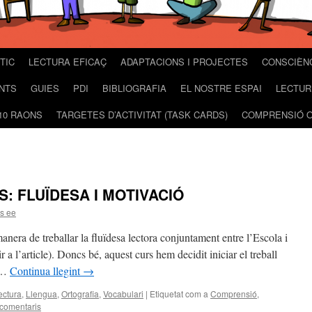
TIC
LECTURA EFICAÇ
ADAPTACIONS I PROJECTES
CONSCIÈN
NTS
GUIES
PDI
BIBLIOGRAFIA
EL NOSTRE ESPAI
LECTUR
10 RAONS
TARGETES D’ACTIVITAT (TASK CARDS)
COMPRENSIÓ O
: FLUÏDESA I MOTIVACIÓ
s ee
anera de treballar la fluïdesa lectora conjuntament entre l’Escola i
a l’article). Doncs bé, aquest curs hem decidit iniciar el treball
e …
Continua llegint
→
ectura
,
Llengua
,
Ortografia
,
Vocabulari
|
Etiquetat com a
Comprensió
,
comentaris