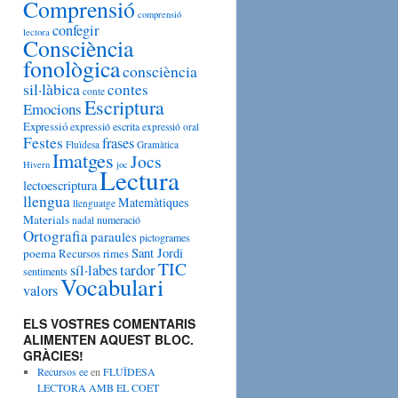
Comprensió
g
comprensió
o
confegir
lectora
r
Consciència
i
fonològica
consciència
e
sil·làbica
contes
s
conte
Escriptura
Emocions
Expressió
expressió escrita
expressió oral
Festes
frases
Fluïdesa
Gramàtica
Imatges
Jocs
Hivern
joc
Lectura
lectoescriptura
llengua
Matemàtiques
llenguatge
Materials
numeració
nadal
Ortografia
paraules
pictogrames
Sant Jordi
poema
Recursos
rimes
TIC
tardor
síl·labes
sentiments
Vocabulari
valors
ELS VOSTRES COMENTARIS
ALIMENTEN AQUEST BLOC.
GRÀCIES!
Recursos ee
en
FLUÏDESA
LECTORA AMB EL COET