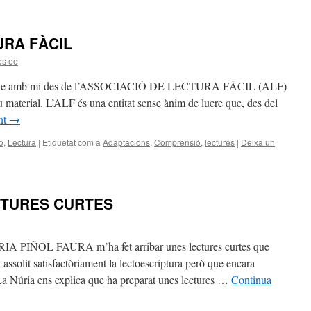
URA FÀCIL
os ee
ontacte amb mi des de l’ASSOCIACIÓ DE LECTURA FÀCIL (ALF)
u material. L’ALF és una entitat sense ànim de lucre que, des del
nt
→
ó
,
Lectura
|
Etiquetat com a
Adaptacions
,
Comprensió
,
lectures
|
Deixa un
CTURES CURTES
RIA PIÑOL FAURA m’ha fet arribar unes lectures curtes que
assolit satisfactòriament la lectoescriptura però que encara
La Núria ens explica que ha preparat unes lectures …
Continua