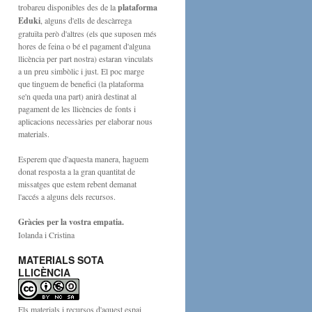
trobareu disponibles des de la
plataforma
Eduki
, alguns d'ells de descàrrega
gratuïta però d'altres (els que suposen més
hores de feina o bé el pagament d'alguna
llicència per part nostra) estaran vinculats
a un preu simbòlic i just. El poc marge
que tinguem de benefici (la plataforma
se'n queda una part) anirà destinat al
pagament de les llicències de fonts i
aplicacions necessàries per elaborar nous
materials.
Esperem que d'aquesta manera, haguem
donat resposta a la gran quantitat de
missatges que estem rebent demanat
l'accés a alguns dels recursos.
Gràcies per la vostra empatia.
Iolanda i Cristina
MATERIALS SOTA
LLICÈNCIA
Els materials i recursos d'aquest espai