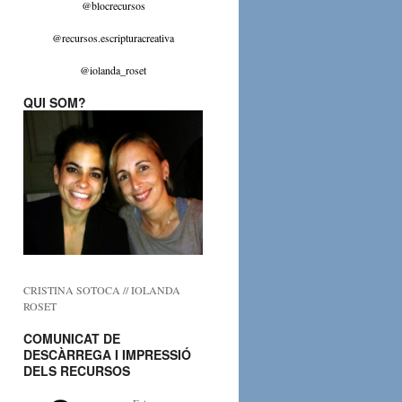
@blocrecursos
@recursos.escripturacreativa
@iolanda_roset
QUI SOM?
CRISTINA SOTOCA // IOLANDA
ROSET
COMUNICAT DE
DESCÀRREGA I IMPRESSIÓ
DELS RECURSOS