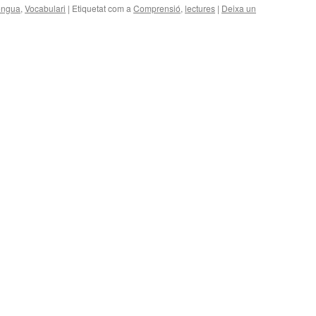
engua
,
Vocabulari
|
Etiquetat com a
Comprensió
,
lectures
|
Deixa un