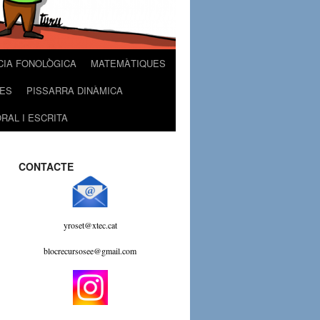
CIA FONOLÒGICA
MATEMÀTIQUES
ES
PISSARRA DINÀMICA
RAL I ESCRITA
CONTACTE
yroset@xtec.cat
blocrecursosee@gmail.com