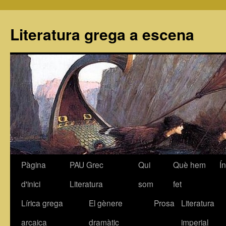
Literatura grega a escena
Pàgina
PAU Grec
Qui
Què hem
Í
Vés
d'inici
Literatura
som
fet
al
Lírica grega
El gènere
Prosa
Literatura
contingut
arcaica
dramàtic
imperial