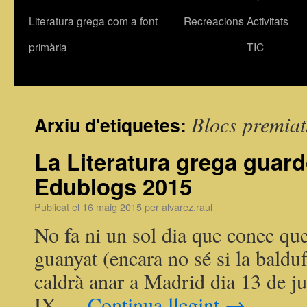
Literatura grega com a font
Recreacions
Activitats
primària
TIC
Blocs premiat
Arxiu d'etiquetes:
La Literatura grega guar
Edublogs 2015
Publicat el
16 maig 2015
per
alvarez.raul
No fa ni un sol dia que conec que
guanyat (encara no sé si la balduf
caldrà anar a Madrid dia 13 de ju
IX …
Continua llegint
→