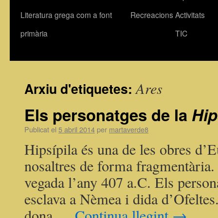
Literatura grega com a font
Recreacions
Activitats
primària
TIC
Ares
Arxiu d'etiquetes:
Els personatges de la
Hip
Publicat el
5 abril 2014
per
martaverde8
Hipsípila és una de les obres d’E
nosaltres de forma fragmentària.
vegada l’any 407 a.C. Els persona
esclava a Nèmea i dida d’Ofeltes
dona …
Continua llegint
→