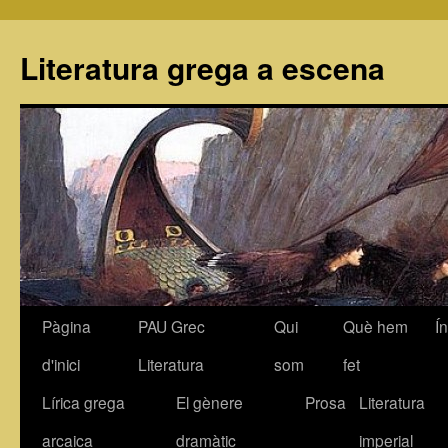
Literatura grega a escena
Pàgina
PAU Grec
Qui
Què hem
Í
Vés
d'inici
Literatura
som
fet
al
Lírica grega
El gènere
Prosa
Literatura
contingut
arcaica
dramàtic
imperial