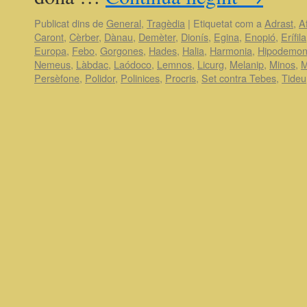
Publicat dins de
General
,
Tragèdia
|
Etiquetat com a
Adrast
,
A
Caront
,
Cèrber
,
Dànau
,
Demèter
,
Dionís
,
Egina
,
Enopió
,
Erífila
Europa
,
Febo
,
Gorgones
,
Hades
,
Halia
,
Harmonia
,
Hipodemon
Nemeus
,
Làbdac
,
Laódoco
,
Lemnos
,
Licurg
,
Melanip
,
Minos
,
M
Persèfone
,
Polidor
,
Polinices
,
Procris
,
Set contra Tebes
,
Tideu