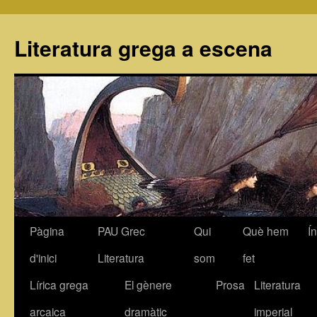
Literatura grega a escena
Pàgina
PAU Grec
Qui
Què hem
Í
Vés
d'inici
Literatura
som
fet
al
Lírica grega
El gènere
Prosa
Literatura
contingut
arcaica
dramàtic
imperial