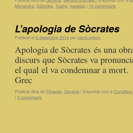
Menandre
,
Sòfocles
,
Teatre
,
tragèdia
|
15 comentaris
L’apologia de Sòcrates
Publicat el
5 desembre 2014
per
camil.arigon
Apologia de Sòcrates és una obra
discurs que Sòcrates va pronuncia
el qual el va condemnar a mort.
Grec
Publicat dins de
Filosofia
,
General
|
Etiquetat com a
Cartellera 
|
5 comentaris