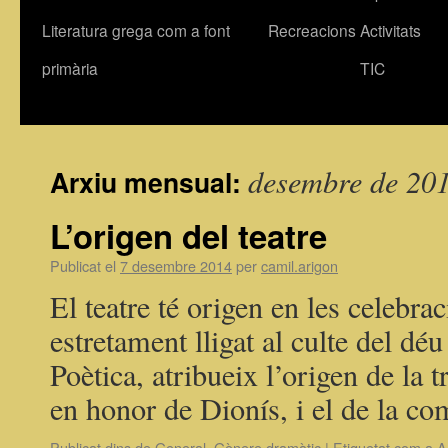
Literatura grega com a font
Recreacions
Activitats
primària
TIC
desembre de 20
Arxiu mensual:
L’origen del teatre
Publicat el
7 desembre 2014
per
camil.arigon
El teatre té origen en les celebrac
estretament lligat al culte del déu
Poètica, atribueix l’origen de la t
en honor de Dionís, i el de la 
Publicat dins de
General
,
Gènere dramàtic
|
Etiquetat com a
A