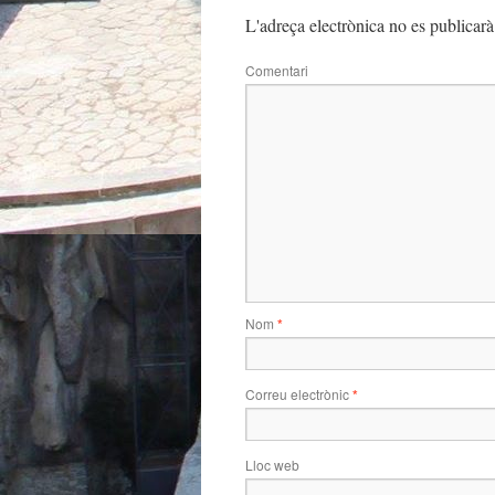
L'adreça electrònica no es publicarà
Comentari
Nom
*
Correu electrònic
*
Lloc web