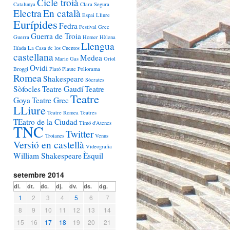
Cicle troià
Catalunya
Clara Segura
Electra
En català
Espai Lliure
Eurípides
Fedra
Festival Grec
Guerra de Troia
Guerra
Homer
Hèlena
Llengua
Ilíada
La Casa de los Cuentos
castellana
Medea
Mario Gas
Oriol
Ovidi
Broggi
Plató
Plaute
Poliorama
Romea
Shakespeare
Sòcrates
Sòfocles
Teatre Gaudí
Teatre
Teatre
Goya
Teatre Grec
LLiure
Teatre Romea
Teatres
TEatro de la Ciudad
Timó d'Atenes
TNC
Twitter
Troianes
Venus
Versió en castellà
Videografia
William Shakespeare
Èsquil
setembre 2014
dl.
dt.
dc.
dj.
dv.
ds.
dg.
1
2
3
4
5
6
7
8
9
10
11
12
13
14
15
16
17
18
19
20
21