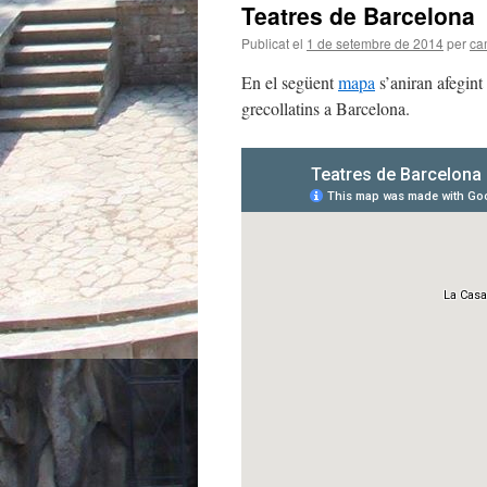
Teatres de Barcelona
Publicat el
1 de setembre de 2014
per
ca
En el següent
mapa
s’aniran afegint 
grecollatins a Barcelona.