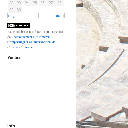
22
23
24
25
26
27
28
29
30
« ag.
oct. »
Aquesta obra està subjecta a una llicència
de
Reconeixement-NoComercial-
CompartirIgual 4.0 Internacional de
Creative Commons
Visites
Info