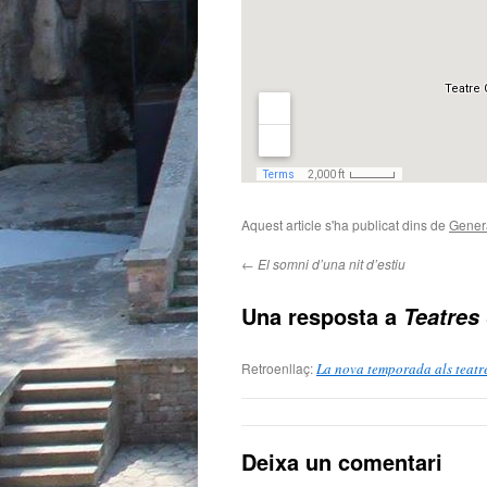
Aquest article s'ha publicat dins de
Gener
←
El somni d’una nit d’estiu
Una resposta a
Teatres
Retroenllaç:
La nova temporada als teatre
Deixa un comentari