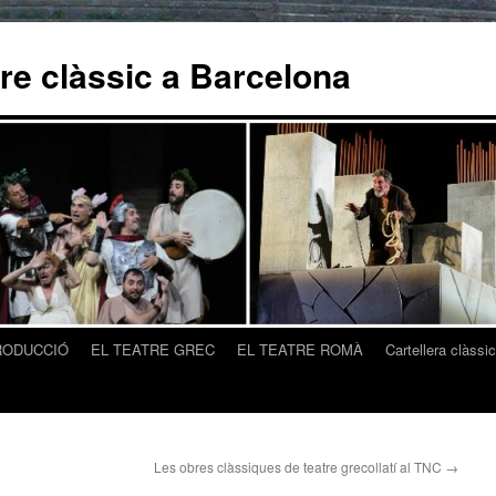
tre clàssic a Barcelona
RODUCCIÓ
EL TEATRE GREC
EL TEATRE ROMÀ
Cartellera clàss
Les obres clàssiques de teatre grecollatí al TNC
→