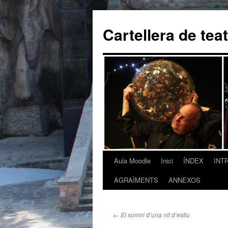
Cartellera de tea
Aula Moodle
Inici
ÍNDEX
INT
Vés
AGRAÏMENTS
ANNEXOS
al
contingut
←
El somni d’una nit d’estiu