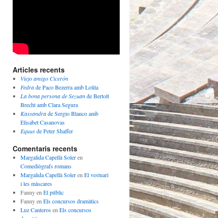
Articles recents
Viejo amigo Cicerón
Fedra
de Paco Bezerra amb Lolita
La bona persona de Sezuan
de Bertolt
Brecht amb Clara Segura
Kassandra
de Sergio Blanco amb
Elisabet Casanovas
Equus
de Peter Shaffer
Comentaris recents
Margalida Capellà Soler
en
Comediògrafs romans
Margalida Capellà Soler
en
El vestuari
i les màscares
Fanny
en
El públic
Fanny
en
Els concursos dramàtics
Luz Canteros
en
Els concursos