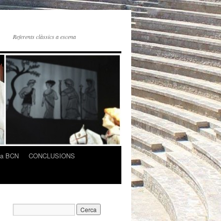
Referents clàssics a escena
ica BCN
CONCLUSIONS