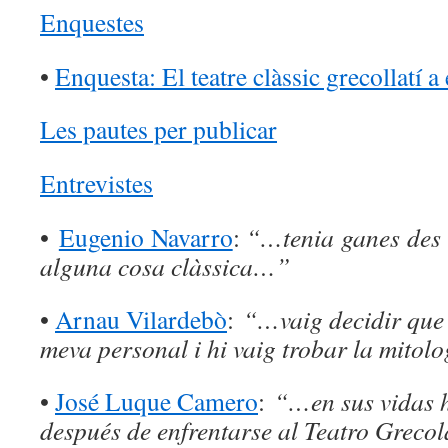
Enquestes
•
Enquesta: El teatre clàssic grecollatí a
Les pautes per publicar
Entrevistes
•
Eugenio Navarro
:
“…tenia ganes des d
alguna cosa clàssica…”
•
Arnau Vilardebò
:
“…vaig decidir que 
meva personal i hi vaig trobar la mitol
•
José Luque Camero
:
“…en sus vidas h
después de enfrentarse al Teatro Greco