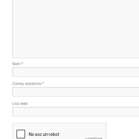
Nom
*
Correu electrònic
*
Lloc web