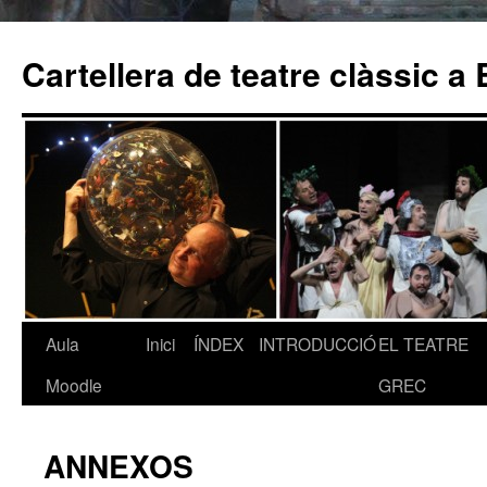
Cartellera de teatre clàssic a
Aula
Inici
ÍNDEX
INTRODUCCIÓ
EL TEATRE
Vés
Moodle
GREC
al
contingut
ANNEXOS