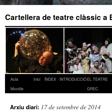
Cartellera de teatre clàssic a
Aula
Inici
ÍNDEX
INTRODUCCIÓ
EL TEATRE
Vés
Moodle
GREC
al
contingut
17 de setembre de 2014
Arxiu diari: