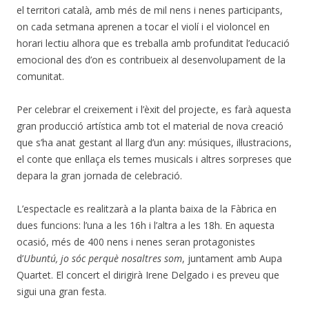
el territori català, amb més de mil nens i nenes participants,
on cada setmana aprenen a tocar el violí i el violoncel en
horari lectiu alhora que es treballa amb profunditat l’educació
emocional des d’on es contribueix al desenvolupament de la
comunitat.
Per celebrar el creixement i l’èxit del projecte, es farà aquesta
gran producció artística amb tot el material de nova creació
que s’ha anat gestant al llarg d’un any: músiques, il·lustracions,
el conte que enllaça els temes musicals i altres sorpreses que
depara la gran jornada de celebració.
L’espectacle es realitzarà a la planta baixa de la Fàbrica en
dues funcions: l’una a les 16h i l’altra a les 18h. En aquesta
ocasió, més de 400 nens i nenes seran protagonistes
d’
Ubuntú, jo sóc perquè nosaltres som
, juntament amb Aupa
Quartet. El concert el dirigirà Irene Delgado i es preveu que
sigui una gran festa.