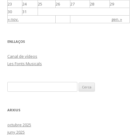
23
24
25
26
27
28
29
30
31
« nov.
gen. »
ENLLAÇOS
Canal de vídeos
Les Fonts Musicals
C
e
r
c
ARXIUS
a
:
octubre 2025
juny 2025