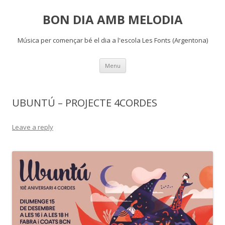
BON DIA AMB MELODIA
Música per començar bé el dia a l'escola Les Fonts (Argentona)
Skip
Menu
to
content
UBUNTÚ – PROJECTE 4CORDES
Leave a reply