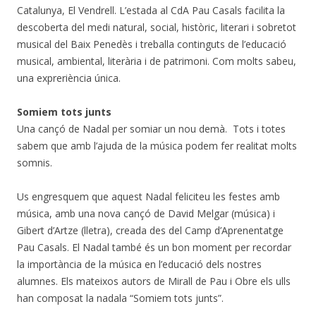
Catalunya, El Vendrell. L’estada al CdA Pau Casals facilita la
descoberta del medi natural, social, històric, literari i sobretot
musical del Baix Penedès i treballa continguts de l’educació
musical, ambiental, literària i de patrimoni. Com molts sabeu,
una expreriència única.
Somiem tots junts
Una cançó de Nadal per somiar un nou demà. Tots i totes
sabem que amb l’ajuda de la música podem fer realitat molts
somnis.
Us engresquem que aquest Nadal feliciteu les festes amb
música, amb una nova cançó de David Melgar (música) i
Gibert d’Artze (lletra), creada des del Camp d’Aprenentatge
Pau Casals. El Nadal també és un bon moment per recordar
la importància de la música en l’educació dels nostres
alumnes. Els mateixos autors de Mirall de Pau i Obre els ulls
han composat la nadala “Somiem tots junts”.