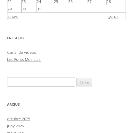
22
23
24
25
26
27
28
29
30
31
« nov.
gen. »
ENLLAÇOS
Canal de vídeos
Les Fonts Musicals
C
e
r
c
ARXIUS
a
:
octubre 2025
juny 2025
maig 2025