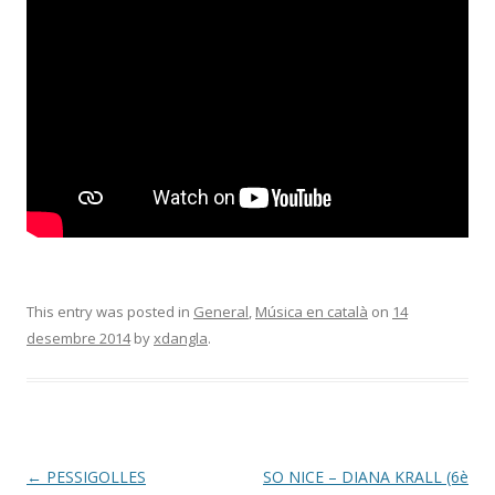
This entry was posted in
General
,
Música en català
on
14
desembre 2014
by
xdangla
.
Post
←
PESSIGOLLES
SO NICE – DIANA KRALL (6è