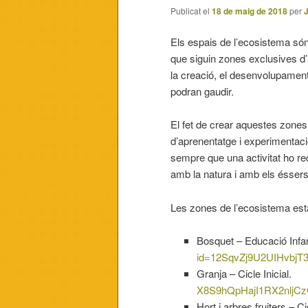
Publicat el
18 de maig de 2018
per
Els espais de l’ecosistema són r
que siguin zones exclusives d’a
la creació, el desenvolupament
podran gaudir.
El fet de crear aquestes zones
d’aprenentatge i experimentació
sempre que una activitat ho re
amb la natura i amb els éssers
Les zones de l’ecosistema est
Bosquet – Educació
id=12SqvZj9U2UIHvbjT
Granja – Cicle 
X8S9hQpHajI1RX2nljCz
Hort i arbres fruiters –