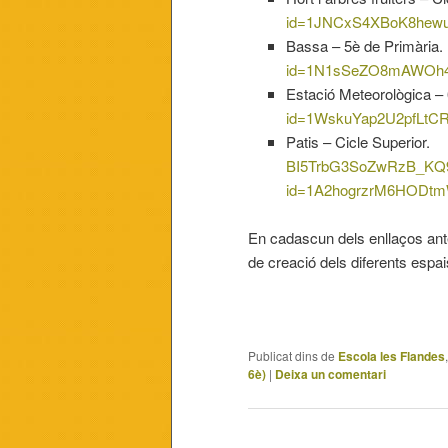
id=1JNCxS4XBoK8hewu
Bassa – 5è de P
id=1N1sSeZO8mAWOh4
Estació Meteorològica –
id=1WskuYap2U2pfLtCR
Patis – Cicle S
BI5TrbG3SoZwRzB_KQ
id=1A2hogrzrM6HODtm
En cadascun dels enllaços ant
de creació dels diferents espai
Publicat dins de
Escola les Flandes
6è)
|
Deixa un comentari