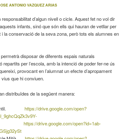
JOSE ANTONIO VAZQUEZ ARIAS
esponsabilitat d’algun nivell o cicle. Aquest fet no vol dir
quests infants, sinó que són ells qui hauran de vetllar per
 i la conservació de la seva zona, però tots els alumnes en
 permetrà disposar de diferents espais naturals
 repartits per l’escola, amb la intenció de poder fer-ne ús
quereixi, provocant en l’alumnat un efecte d’apropament
 vius que hi conviuen.
an distribuïdes de la següent manera:
 Infantil.
https://drive.google.com/open?
3l_9ghcQqZk3v9Y-
Inicial.
https://drive.google.com/open?id=1ab-
GSjg32ySt
 Cicle Mitjà.
https://drive.google.com/open?