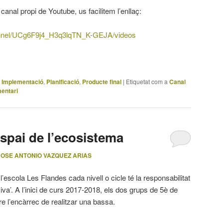
canal propi de Youtube, us facilitem l’enllaç:
annel/UCg6F9j4_H3q3lqTN_K-GEJA/videos
,
Implementació
,
Planificació
,
Producte final
|
Etiquetat com a
Canal
entari
pai de l’ecosistema
JOSE ANTONIO VAZQUEZ ARIAS
l’escola Les Flandes cada nivell o cicle té la responsabilitat
iva’. A l’inici de curs 2017-2018, els dos grups de 5è de
e l’encàrrec de realitzar una bassa.