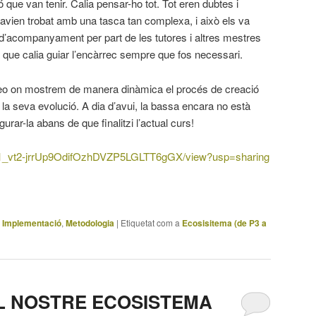
ó que van tenir. Calia pensar-ho tot. Tot eren dubtes i
avien trobat amb una tasca tan complexa, i això els va
d’acompanyament per part de les tutores i altres mestres
a que calia guiar l’encàrrec sempre que fos necessari.
deo on mostrem de manera dinàmica el procés de creació
a la seva evolució. A dia d’avui, la bassa encara no està
rar-la abans de que finalitzi l’actual curs!
e/d/1_vt2-jrrUp9OdifOzhDVZP5LGLTT6gGX/view?usp=sharing
,
Implementació
,
Metodologia
|
Etiquetat com a
Ecosisitema (de P3 a
EL NOSTRE ECOSISTEMA