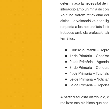
determinada la necessitat de in
interacció amb un mitjà de comu
Youtube, vàrem reflexionar dels 
cicles. La valoració va anar ll
resposta a les necessitats i i
trobades amb els professionals
temàtics:
Educació Infantil – Repr
1r de Primària – Conèixe
2n de Primària – Agenda 
3r de Primària – Concur
4t de Primària – Tutorials
5è de Primària – Noticiar
6è de Primària – Reporta
A partir d’aquesta distribuci
realitzar tots els blocs que e