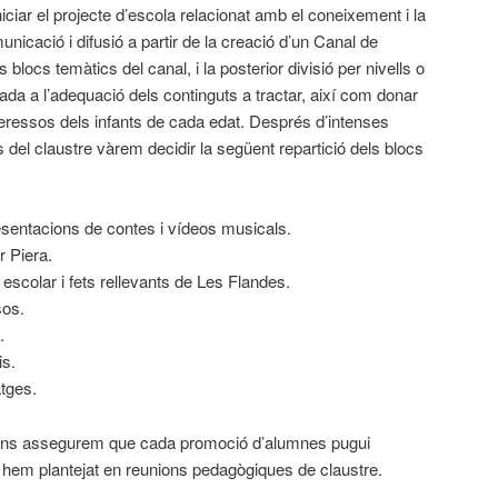
iciar el projecte d’escola relacionat amb el coneixement i la
nicació i difusió a partir de la creació d’un Canal de
blocs temàtics del canal, i la posterior divisió per nivells o
igada a l’adequació dels continguts a tractar, així com donar
nteressos dels infants de cada edat. Després d’intenses
 del claustre vàrem decidir la següent repartició dels blocs
esentacions de contes i vídeos musicals.
r Piera.
escolar i fets rellevants de Les Flandes.
sos.
.
is.
tges.
ó, ens assegurem que cada promoció d’alumnes pugui
ns hem plantejat en reunions pedagògiques de claustre.