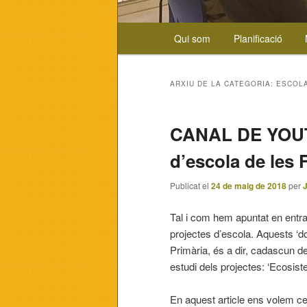
Menú
Qui som
Planificació
Aneu
Aneu
principal
al
al
ARXIU DE LA CATEGORIA:
ESCOLA
contingut
contingut
CANAL DE YOUTU
principal
secundari
d’escola de les 
Publicat el
24 de maig de 2018
per
Tal i com hem apuntat en entra
projectes d’escola. Aquests ‘dos
Primària, és a dir, cadascun de
estudi dels projectes: ‘Ecosist
En aquest article ens volem cen