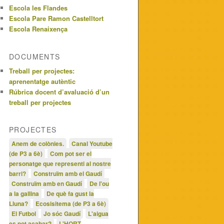
Escola les Flandes
Escola Pare Ramon Castelltort
Escola Renaixença
DOCUMENTS
Treball per projectes:
aprenentatge autèntic
Rúbrica docent d’avaluació d’un
treball per projectes
PROJECTES
Anem de colònies.
Canal Youtube
(de P3 a 6è)
Com pot ser el
personatge que representi al nostre
barri?
Construïm amb el Gaudí
Construïm amb en Gaudí
De l'ou
a la gallina
De què fa gust la
Lluna?
Ecosisitema (de P3 a 6è)
El Futbol
Jo sóc Gaudí
L'aigua
es pot acabar?
L'HORT