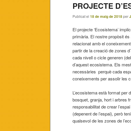
PROJECTE D’E
Publicat el
18 de maig de 2018
per
El projecte ‘Ecosistema’ implic
primària. El nostre propòsit és 
relacionat amb el coneixement 
partir de la creació de zones d
cada nivell o cicle generen (de
d’aquest ecosistema. Els mest
necessàries perquè cada espai 
coneixements per assolir les 
L’ecosistema està format per d
bosquet, granja, hort i arbres f
responsabilitat de crear l’espai
(depenent de l’espai), però ten
qualsevol de les zones de l’ec