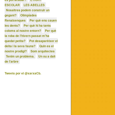
ESCOLAR
LES ABELLES
Nosaltres podem construir un
gegant?
Olimpíades
Renaixenques
Per què ens cauen
les dents?
Per què hi ha tants
coloms al nostre entorn?
Per què
la roba de l'hivern passat m'ha
quedat petita?
Pot desaparèixer el
delta i la seva fauna?
Quin es el
nostre prodigi?
Som arquitectes
Tenim un problema.
Un ou a dalt
de l'arbre
Tweets por el @xarxaCb.