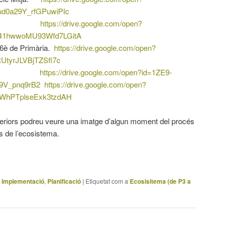
d0a29Y_rfGPuwiPIc
rimària.
https://drive.google.com/open?
1hwwoMU93Wfd7LGitA
 6è de Primària.
https://drive.google.com/open?
UtyrJLVBjTZSfl7c
uperior.
https://drive.google.com/open?id=1ZE9-
9V_pnq9rB2
https://drive.google.com/open?
WhPTplseExk3tzdAH
eriors podreu veure una imatge d’algun moment del procés
s de l’ecosistema.
,
Implementació
,
Planificació
|
Etiquetat com a
Ecosisitema (de P3 a