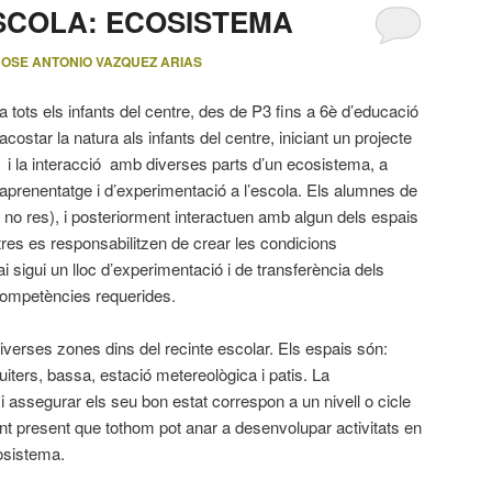
SCOLA: ECOSISTEMA
JOSE ANTONIO VAZQUEZ ARIAS
a tots els infants del centre, des de P3 fins a 6è d’educació
acostar la natura als infants del centre, iniciant un projecte
i la interacció amb diverses parts d’un ecosistema, a
’aprenentatge i d’experimentació a l’escola. Els alumnes de
l no res), i posteriorment interactuen amb algun dels espais
res es responsabilitzen de crear les condicions
sigui un lloc d’experimentació i de transferència dels
competències requerides.
iverses zones dins del recinte escolar. Els espais són:
ruiters, bassa, estació metereològica i patis. La
 i assegurar els seu bon estat correspon a un nivell o cicle
int present que tothom pot anar a desenvolupar activitats en
osistema.