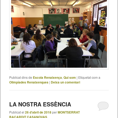
Publicat dins de
Escola Renaixença
,
Qui som
|
Etiquetat com a
Olimpíades Renaixenques
|
Deixa un comentari
LA NOSTRA ESSÈNCIA
Publicat el
26 d'abril de 2018
per
MONTSERRAT
BACARDIT CASANOVAS