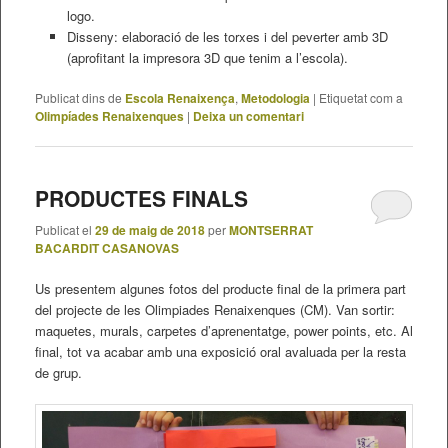
logo.
Disseny: elaboració de les torxes i del peverter amb 3D
(aprofitant la impresora 3D que tenim a l’escola).
Publicat dins de
Escola Renaixença
,
Metodologia
|
Etiquetat com a
Olimpíades Renaixenques
|
Deixa un comentari
PRODUCTES FINALS
Publicat el
29 de maig de 2018
per
MONTSERRAT
BACARDIT CASANOVAS
Us presentem algunes fotos del producte final de la primera part
del projecte de les Olimpiades Renaixenques (CM). Van sortir:
maquetes, murals, carpetes d’aprenentatge, power points, etc. Al
final, tot va acabar amb una exposició oral avaluada per la resta
de grup.