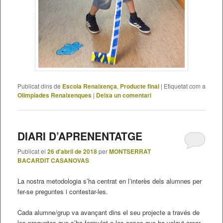
Publicat dins de
Escola Renaixença
,
Producte final
|
Etiquetat com a
Olimpíades Renaixenques
|
Deixa un comentari
DIARI D’APRENENTATGE
Publicat el
26 d'abril de 2018
per
MONTSERRAT
BACARDIT CASANOVAS
La nostra metodologia s’ha centrat en l’interès dels alumnes per
fer-se preguntes i contestar-les.
Cada alumne/grup va avançant dins el seu projecte a través de
les preguntes que s’ha formulat o les coses que ha volgut crear