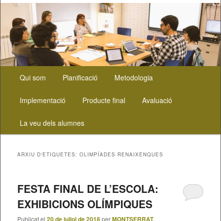
Menú
Aneu
Aneu
Qui som
Planificació
Metodologia
principal
al
al
Implementació
Producte final
Avaluació
contingut
contingut
La veu dels alumnes
principal
secundari
ARXIU D'ETIQUETES:
OLIMPÍADES RENAIXENQUES
FESTA FINAL DE L’ESCOLA:
EXHIBICIONS OLÍMPIQUES
Publicat el
20 de juliol de 2018
per
MONTSERRAT