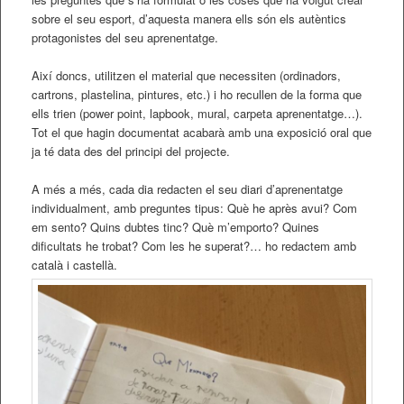
sobre el seu esport, d’aquesta manera ells són els autèntics
protagonistes del seu aprenentatge.
Així doncs, utilitzen el material que necessiten (ordinadors,
cartrons, plastelina, pintures, etc.) i ho recullen de la forma que
ells trien (power point, lapbook, mural, carpeta aprenentatge…).
Tot el que hagin documentat acabarà amb una exposició oral que
ja té data des del principi del projecte.
A més a més, cada dia redacten el seu diari d’aprenentatge
individualment, amb preguntes tipus: Què he après avui? Com
em sento? Quins dubtes tinc? Què m’emporto? Quines
dificultats he trobat? Com les he superat?… ho redactem amb
català i castellà.