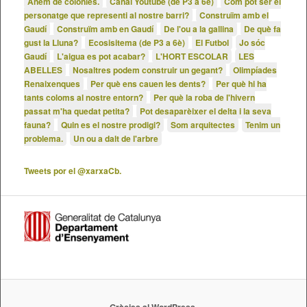
Anem de colònies.
Canal Youtube (de P3 a 6è)
Com pot ser el
personatge que representi al nostre barri?
Construïm amb el
Gaudí
Construïm amb en Gaudí
De l'ou a la gallina
De què fa
gust la Lluna?
Ecosisitema (de P3 a 6è)
El Futbol
Jo sóc
Gaudí
L'aigua es pot acabar?
L'HORT ESCOLAR
LES
ABELLES
Nosaltres podem construir un gegant?
Olimpíades
Renaixenques
Per què ens cauen les dents?
Per què hi ha
tants coloms al nostre entorn?
Per què la roba de l'hivern
passat m'ha quedat petita?
Pot desaparèixer el delta i la seva
fauna?
Quin es el nostre prodigi?
Som arquitectes
Tenim un
problema.
Un ou a dalt de l'arbre
Tweets por el @xarxaCb.
Gràcies al WordPress.