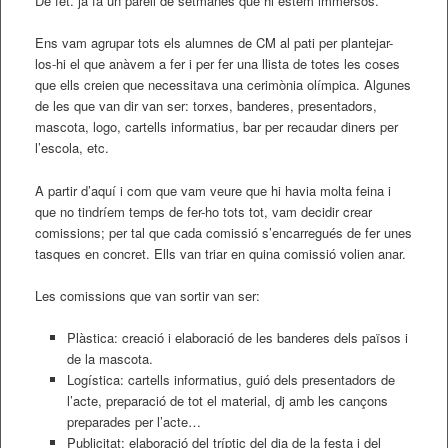
De fet. ja fa un parell de setmanes que hi estem immersos.
Ens vam agrupar tots els alumnes de CM al pati per plantejar-
los-hi el que anàvem a fer i per fer una llista de totes les coses
que ells creien que necessitava una cerimònia olímpica. Algunes
de les que van dir van ser: torxes, banderes, presentadors,
mascota, logo, cartells informatius, bar per recaudar diners per
l’escola, etc.
A partir d’aquí i com que vam veure que hi havia molta feina i
que no tindríem temps de fer-ho tots tot, vam decidir crear
comissions; per tal que cada comissió s’encarregués de fer unes
tasques en concret. Ells van triar en quina comissió volien anar.
Les comissions que van sortir van ser:
Plàstica: creació i elaboració de les banderes dels països i
de la mascota.
Logística: cartells informatius, guió dels presentadors de
l’acte, preparació de tot el material, dj amb les cançons
preparades per l’acte…
Publicitat: elaboració del tríptic del dia de la festa i del