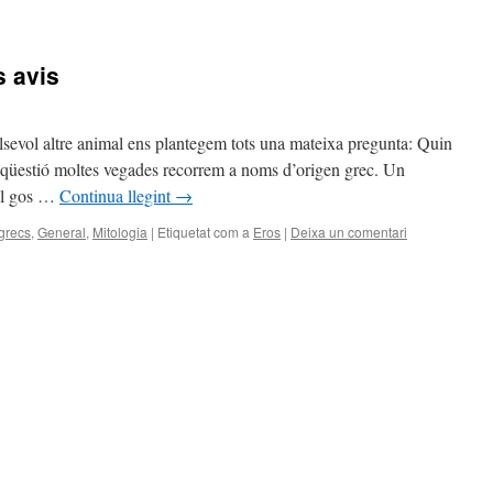
s avis
sevol altre animal ens plantegem tots una mateixa pregunta: Quin
 qüestió moltes vegades recorrem a noms d’origen grec. Un
del gos …
Continua llegint
→
grecs
,
General
,
Mitologia
|
Etiquetat com a
Eros
|
Deixa un comentari