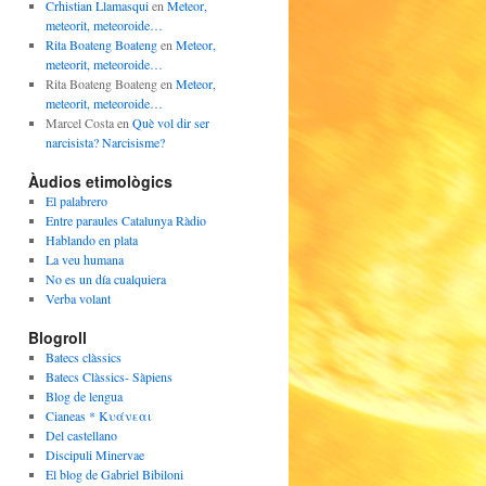
Crhistian Llamasqui
en
Meteor,
meteorit, meteoroide…
Rita Boateng Boateng
en
Meteor,
meteorit, meteoroide…
Rita Boateng Boateng
en
Meteor,
meteorit, meteoroide…
Marcel Costa
en
Què vol dir ser
narcisista? Narcisisme?
Àudios etimològics
El palabrero
Entre paraules Catalunya Ràdio
Hablando en plata
La veu humana
No es un día cualquiera
Verba volant
Blogroll
Batecs clàssics
Batecs Clàssics- Sàpiens
Blog de lengua
Cianeas * Κυάνεαι
Del castellano
Discipuli Minervae
El blog de Gabriel Bibiloni