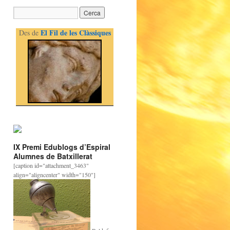
El Fil de les Clàssiques
Des de
IX Premi Edublogs d’Espiral
Alumnes de Batxillerat
[caption id="attachment_3463"
align="aligncenter" width="150"]