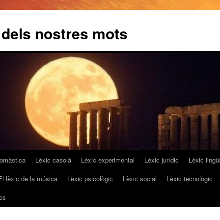
 dels nostres mots
omàstica
Lèxic casolà
Lèxic experimental
Lèxic jurídic
Lèxic lingüí
El lèxic de la música
Lèxic psicològic
Lèxic social
Lèxic tecnològic
es