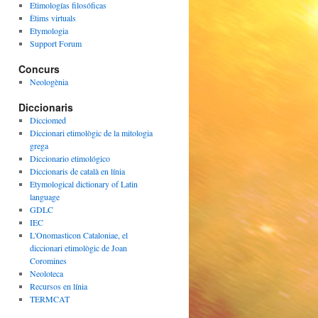
Etimologías filosóficas
Ètims virtuals
Etymologia
Support Forum
Concurs
Neologènia
Diccionaris
Dicciomed
Diccionari etimològic de la mitologia
grega
Diccionario etimológico
Diccionaris de català en línia
Etymological dictionary of Latin
language
GDLC
IEC
L'Onomasticon Cataloniae, el
diccionari etimològic de Joan
Coromines
Neoloteca
Recursos en línia
TERMCAT