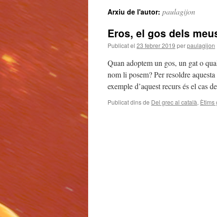
paulagijon
Arxiu de l'autor:
Eros, el gos dels meu
Publicat el
23 febrer 2019
per
paulagijon
Quan adoptem un gos, un gat o qual
nom li posem? Per resoldre aquesta
exemple d’aquest recurs és el cas 
Publicat dins de
Del grec al català
,
Ètims 