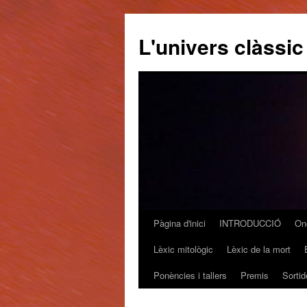
L'univers clàssic
Pàgina d'inici
INTRODUCCIÓ
On
Vés
Lèxic mitològic
Lèxic de la mort
al
Ponències i tallers
Premis
Sortid
contingut