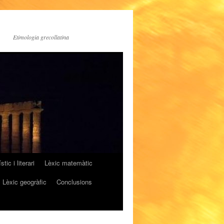
Etimologia grecollatina
stic i literari
Lèxic matemàtic
Lèxic geogràfic
Conclusions