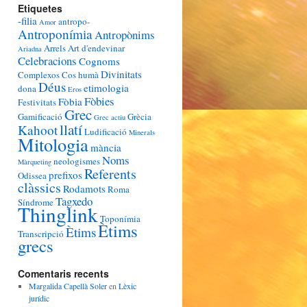
Etiquetes
-filia
antropo-
Amor
Antroponímia
Antropònims
Arrels
Art d'endevinar
Ariadna
Celebracions
Cognoms
Divinitats
Complexos
Cos humà
Déus
etimologia
dona
Eros
Fòbies
Fòbia
Festivitats
Grec
Gamificació
Grècia
Grec actiu
llatí
Kahoot
Ludificació
Minerals
Mitologia
mància
Noms
neologismes
Màrqueting
Referents
prefixos
Odissea
clàssics
Rodamots
Roma
Tagxedo
Síndrome
Thinglink
Toponímia
Ètims
Ètims
Transcripció
grecs
Comentaris recents
Margalida Capellà Soler
en
Lèxic
jurídic