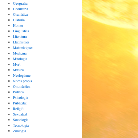
Geografia
Geometria
Gramàtica
Història
Homer
Lingüística
Literatura
Llatinismes
Matemàtiques
Medicina
Mitologia
Mort
Música
Neologisme
Noms propis
Onomàstica
Política
Psicologia
Publicitat
Religió
Sexualitat
Sociologia
Tecnologia
Zoologia