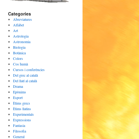
Categories
Abreviatures
Alfabet
Art
Astrologia
Astronomia
Biologia
Botànica
Colors
Cos humà
Cursos i conferències
Del grec al català
Del llatí al català
Drama
Epònims
Esport
Ètims grecs
Ètims llatins
Experimentals
Expressions
Fantasia
Filosofia
General