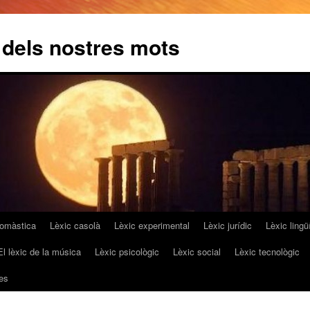
 dels nostres mots
omàstica
Lèxic casolà
Lèxic experimental
Lèxic jurídic
Lèxic lingüí
El lèxic de la música
Lèxic psicològic
Lèxic social
Lèxic tecnològic
es