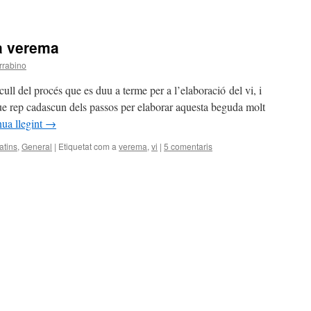
la verema
rrabino
ull del procés que es duu a terme per a l’elaboració del vi, i
 que rep cadascun dels passos per elaborar aquesta beguda molt
ua llegint
→
atins
,
General
|
Etiquetat com a
verema
,
vi
|
5 comentaris