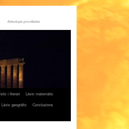
Etimologia grecollatina
stic i literari
Lèxic matemàtic
Lèxic geogràfic
Conclusions