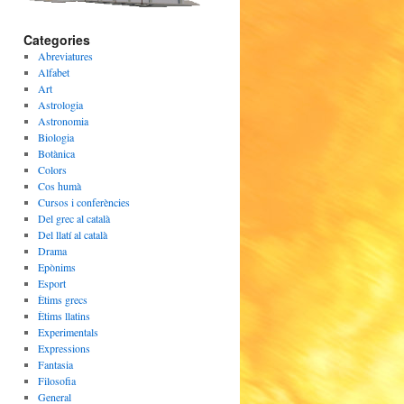
Categories
Abreviatures
Alfabet
Art
Astrologia
Astronomia
Biologia
Botànica
Colors
Cos humà
Cursos i conferències
Del grec al català
Del llatí al català
Drama
Epònims
Esport
Ètims grecs
Ètims llatins
Experimentals
Expressions
Fantasia
Filosofia
General