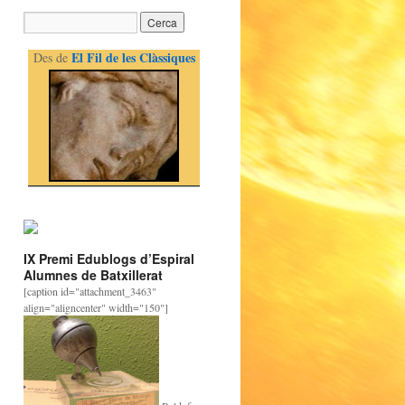
El Fil de les Clàssiques
Des de
IX Premi Edublogs d’Espiral
Alumnes de Batxillerat
[caption id="attachment_3463"
align="aligncenter" width="150"]