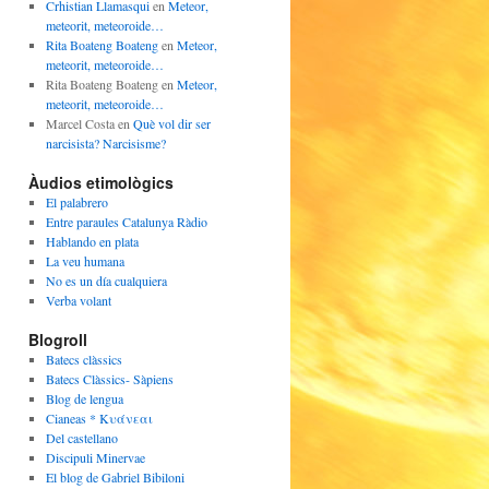
Crhistian Llamasqui
en
Meteor,
meteorit, meteoroide…
Rita Boateng Boateng
en
Meteor,
meteorit, meteoroide…
Rita Boateng Boateng
en
Meteor,
meteorit, meteoroide…
Marcel Costa
en
Què vol dir ser
narcisista? Narcisisme?
Àudios etimològics
El palabrero
Entre paraules Catalunya Ràdio
Hablando en plata
La veu humana
No es un día cualquiera
Verba volant
Blogroll
Batecs clàssics
Batecs Clàssics- Sàpiens
Blog de lengua
Cianeas * Κυάνεαι
Del castellano
Discipuli Minervae
El blog de Gabriel Bibiloni