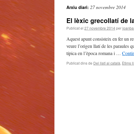
27 novembre 2014
Arxiu diari:
El lèxic grecollatí de 
Publicat el
27 novembre 2014
per
joanba
Aquest apunt consisteix en fer un rec
veure l’origen llatí de les paraules
típica en l’època romana i …
Contin
Publicat dins de
Del llatí al català
,
Ètims ll