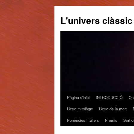
L'univers clàssic
Pàgina d'inici
INTRODUCCIÓ
On
Vés
Lèxic mitològic
Lèxic de la mort
al
Ponències i tallers
Premis
Sortid
contingut