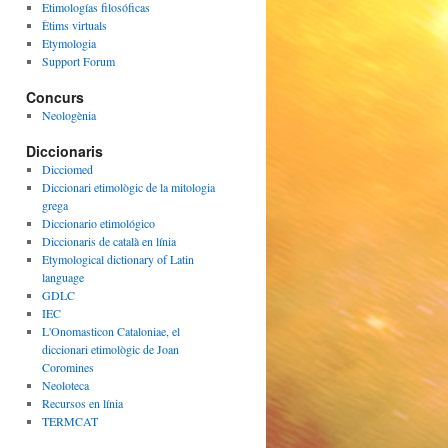
Etimologías filosóficas
Ètims virtuals
Etymologia
Support Forum
Concurs
Neologènia
Diccionaris
Dicciomed
Diccionari etimològic de la mitologia
grega
Diccionario etimológico
Diccionaris de català en línia
Etymological dictionary of Latin
language
GDLC
IEC
L'Onomasticon Cataloniae, el
diccionari etimològic de Joan
Coromines
Neoloteca
Recursos en línia
TERMCAT