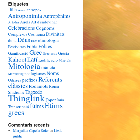
Etiquetes
-filia
antropo-
Amor
Antroponímia
Antropònims
Arrels
Art d'endevinar
Ariadna
Celebracions
Cognoms
Divinitats
Complexos
Cos humà
Déus
etimologia
dona
Eros
Fòbies
Fòbia
Festivitats
Grec
Gamificació
Grècia
Grec actiu
llatí
Kahoot
Ludificació
Minerals
Mitologia
mància
Noms
neologismes
Màrqueting
Referents
prefixos
Odissea
clàssics
Rodamots
Roma
Tagxedo
Síndrome
Thinglink
Toponímia
Ètims
Ètims
Transcripció
grecs
Comentaris recents
Margalida Capellà Soler
en
Lèxic
jurídic