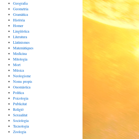
Geografia
Geometria
Gramàtica
Història
Homer
Lingüística
Literatura
Llatinismes
Matemàtiques
Medicina
Mitologia
Mort
Música
Neologisme
Noms propis
Onomàstica
Política
Psicologia
Publicitat
Religió
Sexualitat
Sociologia
Tecnologia
Zoologia