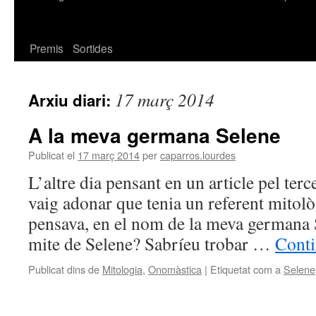
Premis
Sortides
17 març 2014
Arxiu diari:
A la meva germana Selene
Publicat el
17 març 2014
per
caparros.lourdes
L’altre dia pensant en un article pel terc
vaig adonar que tenia un referent mitol
pensava, en el nom de la meva germana 
mite de Selene? Sabríeu trobar …
Conti
Publicat dins de
Mitologia
,
Onomàstica
|
Etiquetat com a
Selene