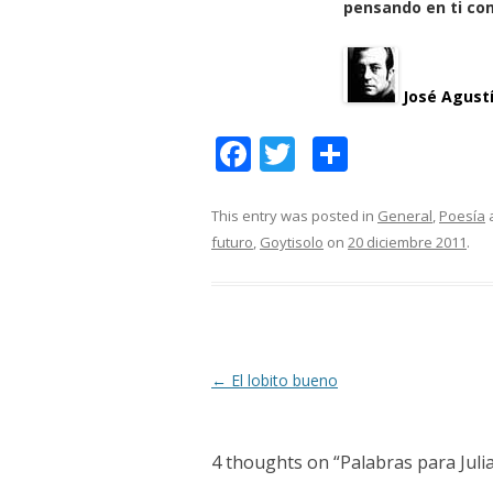
pensando en ti co
José Agustí
F
T
C
ac
w
o
e
itt
m
This entry was posted in
General
,
Poesía
futuro
,
Goytisolo
on
20 diciembre 2011
.
b
er
p
o
ar
o
ti
k
r
Post
←
El lobito bueno
navigation
4 thoughts on “
Palabras para Juli