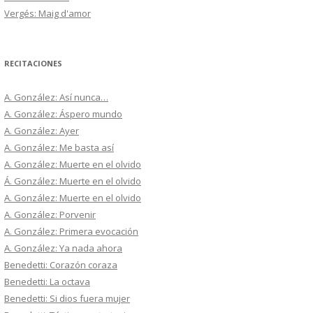
Vergés: Maig d'amor
RECITACIONES
A. González: Así nunca…
A. González: Áspero mundo
A. González: Ayer
A. González: Me basta así
A. González: Muerte en el olvido
Á. González: Muerte en el olvido
A. González: Muerte en el olvido
A. González: Porvenir
A. González: Primera evocación
A. González: Ya nada ahora
Benedetti: Corazón coraza
Benedetti: La octava
Benedetti: Si dios fuera mujer