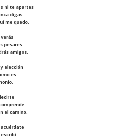
s ni te apartes
unca digas
uí me quedo.
ú verás
os pesares
drás amigos.
y elección
como es
monio.
ecirte
 comprende
n el camino.
 acuérdate
 escribí