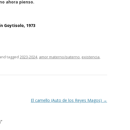
mo ahora pienso.
n Goytisolo, 1973
and tagged
2023-2024
,
amor materno/paterno
,
existencia
,
El camello (Auto de los Reyes Magos)
→
a
”