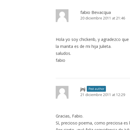
fabio Bevacqua
20 diciembre 2011 at 21:46
Hola yo soy chickenb, y agradezco que
la manita es de mi hija Julieta.
saludos.
fabio
jnj
Post author
21 diciembre 2011 at 12:29
Gracias, Fabio.
Sí, precioso poema, como preciosa es l
Por cierto, ¡qué feliz coincidencia de Juli