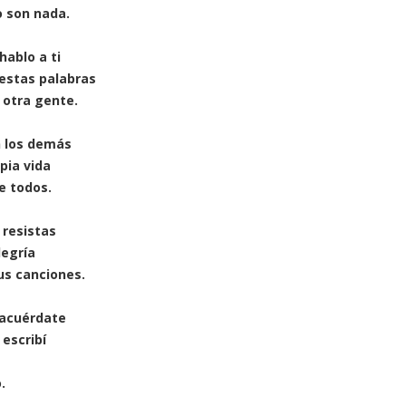
o son nada.
hablo a ti
 estas palabras
 otra gente.
n los demás
pia vida
e todos.
 resistas
legría
us canciones.
 acuérdate
 escribí
.