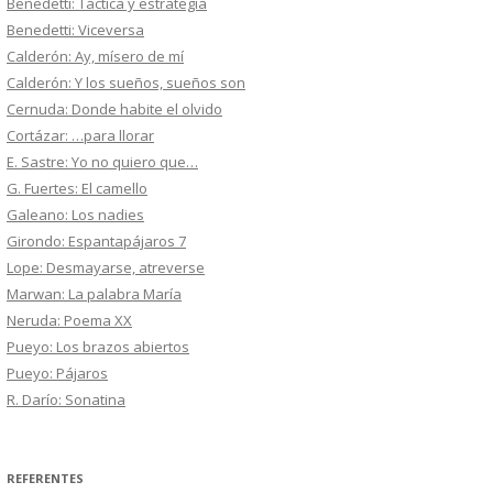
Benedetti: Táctica y estrategia
Benedetti: Viceversa
Calderón: Ay, mísero de mí
Calderón: Y los sueños, sueños son
Cernuda: Donde habite el olvido
Cortázar: …para llorar
E. Sastre: Yo no quiero que…
G. Fuertes: El camello
Galeano: Los nadies
Girondo: Espantapájaros 7
Lope: Desmayarse, atreverse
Marwan: La palabra María
Neruda: Poema XX
Pueyo: Los brazos abiertos
Pueyo: Pájaros
R. Darío: Sonatina
REFERENTES