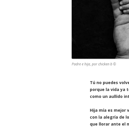
Padre e hija, por chicken b ©
Tú no puedes volv
porque la vida ya 
como un aullido in
Hija mía es mejor v
con la alegría de 
que llorar ante el 