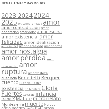
FIRMAS, TEMAS Y MÁS MOLDES
2024-
2023-2024
2025
amor
@srtabebi
amistad
amor contradicción
amor
amor espera
declaración
amor dolor
amor
amor existencial
felicidad
amor idealización
amor necesidad
amor norma
amor indócil
amor nostalgia
amor pérdida
amor
amor
reencuentro
ruptura
amor tristeza
Benedetti
Bécquer
ausencia
cuento
Díaz de Castro
Gloria
existencia
G.ª Montero
Fuertes
infancia
Goytisolo
microrrelato
Matute
Irene X
muerte
Montesierra
Neruda
oficio poético
prosa
pasión
Prado