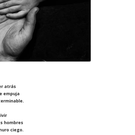
er atrás
te empuja
terminable.
ivir
los hombres
muro ciego.