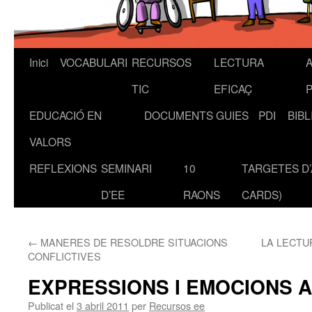
Inici
VOCABULARI
RECURSOS
LECTURA
A
Vés
TIC
EFICAÇ
al
EDUCACIÓ EN
DOCUMENTS
GUIES
PDI
BIB
contingut
VALORS
REFLEXIONS
SEMINARI
10
TARGETES D’
D’EE
RAONS
CARDS)
←
MANERES DE RESOLDRE SITUACIONS
LA LECTU
CONFLICTIVES
EXPRESSIONS I EMOCIONS 
Publicat el
3 abril 2011
per
Recursos ee