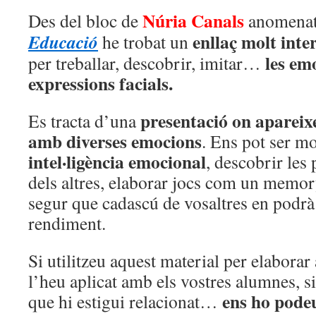
Núria Canals
Des del bloc de
anomena
enllaç molt inte
Educació
he trobat un
les emo
per treballar, descobrir, imitar…
expressions facials.
presentació on apareixe
Es tracta d’una
amb diverses emocions
. Ens pot ser mo
intel·ligència emocional
, descobrir les
dels altres, elaborar jocs com un memo
segur que cadascú de vosaltres en podrà
rendiment.
Si utilitzeu aquest material per elaborar 
l’heu aplicat amb els vostres alumnes, si
ens ho podeu
que hi estigui relacionat…