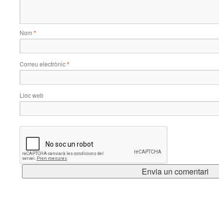
Nom
*
Correu electrònic
*
Lloc web